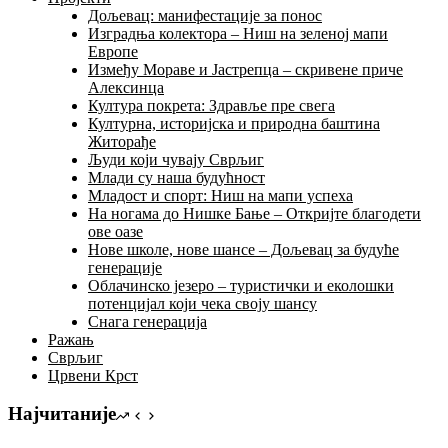
Дољевац: манифестације за понос
Изградња колектора – Ниш на зеленој мапи
Европе
Између Мораве и Јастрепца – скривене приче
Алексинца
Култура покрета: Здравље пре свега
Културна, историјска и природна баштина
Житорађе
Људи који чувају Сврљиг
Млади су наша будућност
Младост и спорт: Ниш на мапи успеха
На ногама до Нишке Бање – Откријте благодети
ове оазе
Нове школе, нове шансе – Дољевац за будуће
генерације
Облачинско језеро – туристички и еколошки
потенцијал који чека своју шансу
Снага генерација
Ражањ
Сврљиг
Црвени Крст
Најчитаније