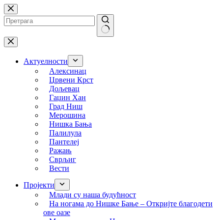
Skip
to
content
No
results
Актуелности
Алексинац
Црвени Крст
Дољевац
Гаџин Хан
Град Ниш
Мерошина
Нишка Бања
Палилула
Пантелеј
Ражањ
Сврљиг
Вести
Пројекти
Млади су наша будућност
На ногама до Нишке Бање – Откријте благодети
ове оазе