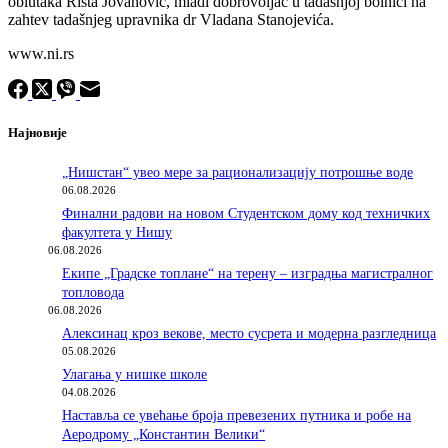
oblutaka Rista Jovanović, mladi dobrovoljac u tadašnjoj bolnici na
zahtev tadašnjeg upravnika dr Vladana Stanojevića.
www.ni.rs
Најновије
„Нишстан“ увео мере за рационализацију потрошње воде
06.08.2026
Финални радови на новом Студентском дому код техничких
факултета у Нишу
06.08.2026
Екипе „Градске топлане“ на терену – изградња магистралног
топловода
06.08.2026
Алексинац кроз векове, место сусрета и модерна разгледница
05.08.2026
Улагања у нишке школе
04.08.2026
Наставља се увећање броја превезених путника и робе на
Аеродрому „Константин Велики“