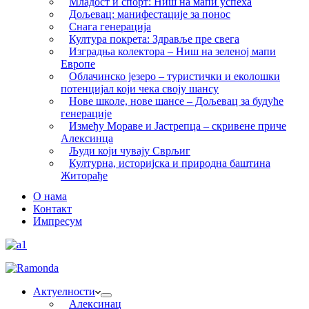
Младост и спорт: Ниш на мапи успеха
Дољевац: манифестације за понос
Снага генерација
Култура покрета: Здравље пре свега
Изградња колектора – Ниш на зеленој мапи
Европе
Облачинско језеро – туристички и еколошки
потенцијал који чека своју шансу
Нове школе, нове шансе – Дољевац за будуће
генерације
Између Мораве и Јастрепца – скривене приче
Алексинца
Људи који чувају Сврљиг
Културна, историјска и природна баштина
Житорађе
О нама
Контакт
Импресум
Актуелности
Алексинац