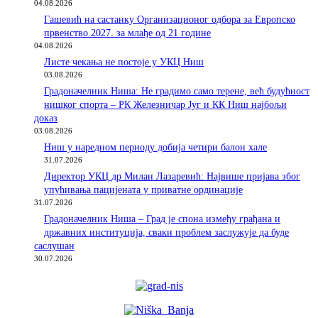
04.08.2026
Гашевић на састанку Организационог одбора за Европско
првенство 2027. за млађе од 21 године
04.08.2026
Листе чекања не постоје у УКЦ Ниш
03.08.2026
Градоначелник Ниша: Не градимо само терене, већ будућност
нишког спорта – РК Железничар Југ и КК Ниш најбољи
доказ
03.08.2026
Ниш у наредном периоду добија четири балон хале
31.07.2026
Директор УКЦ др Милан Лазаревић: Највише пријава због
упућивања пацијената у приватне ординације
31.07.2026
Градоначелник Ниша – Град је спона између грађана и
државних институција, сваки проблем заслужује да буде
саслушан
30.07.2026