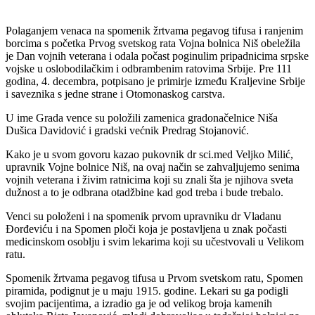
Polaganjem venaca na spomenik žrtvama pegavog tifusa i ranjenim
borcima s početka Prvog svetskog rata Vojna bolnica Niš obeležila
je Dan vojnih veterana i odala počast poginulim pripadnicima srpske
vojske u oslobodilačkim i odbrambenim ratovima Srbije. Pre 111
godina, 4. decembra, potpisano je primirje između Kraljevine Srbije
i saveznika s jedne strane i Otomonaskog carstva.
U ime Grada vence su položili zamenica gradonačelnice Niša
Dušica Davidović i gradski većnik Predrag Stojanović.
Kako je u svom govoru kazao pukovnik dr sci.med Veljko Milić,
upravnik Vojne bolnice Niš, na ovaj način se zahvaljujemo senima
vojnih veterana i živim ratnicima koji su znali šta je njihova sveta
dužnost a to je odbrana otadžbine kad god treba i bude trebalo.
Venci su položeni i na spomenik prvom upravniku dr Vladanu
Đorđeviću i na Spomen ploči koja je postavljena u znak počasti
medicinskom osoblju i svim lekarima koji su učestvovali u Velikom
ratu.
Spomenik žrtvama pegavog tifusa u Prvom svetskom ratu, Spomen
piramida, podignut je u maju 1915. godine. Lekari su ga podigli
svojim pacijentima, a izradio ga je od velikog broja kamenih