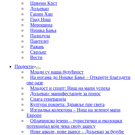
Црвени Крст
Дољевац
Гаџин Хан
Град Ниш
Мерошина
Нишка Бања
Палилула
Пантелеј
Ражањ
Сврљиг
Вести
Пројекти
Млади су наша будућност
На ногама до Нишке Бање – Откријте благодети
ове оазе
Младост и спорт: Ниш на мапи успеха
Дољевац: манифестације за понос
Снага генерација
Култура покрета: Здравље пре свега
Изградња колектора – Ниш на зеленој мапи
Европе
Облачинско језеро – туристички и еколошки
потенцијал који чека своју шансу
Нове школе, нове шансе – Дољевац за будуће