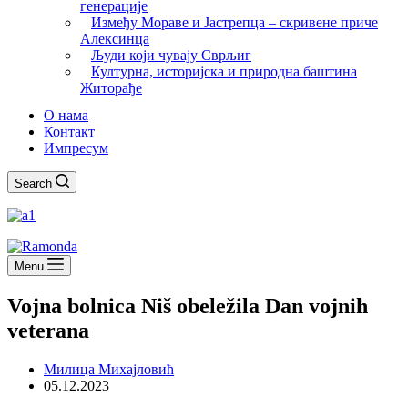
генерације
Између Мораве и Јастрепца – скривене приче
Алексинца
Људи који чувају Сврљиг
Културна, историјска и природна баштина
Житорађе
О нама
Контакт
Импресум
Search
Menu
Vojna bolnica Niš obeležila Dan vojnih
veterana
Милица Михајловић
05.12.2023