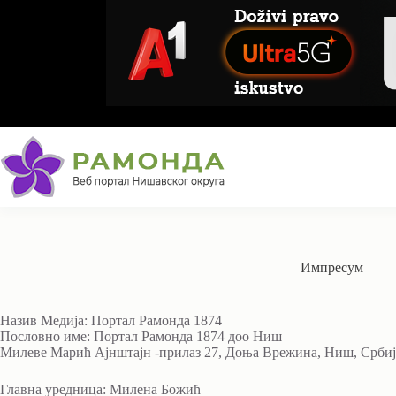
Skip
to
content
Импресум
Назив Медија: Портал Рамонда 1874
Пословно име: Портал Рамонда 1874 доо Ниш
Милеве Марић Ајнштајн -прилаз 27, Доња Врежина, Ниш, Србиј
Главна уредница: Милена Божић