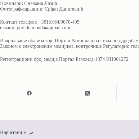
Новинари: Снежана Лазић
Фотограф-сарадник: Срђан Даниловић
Контакт телефон: +381(0)64/9070-405
е-маил: portalramonda@gmail.com
Извршавање обавеза које Портал Рамонда д.о.о. има по одредба
Законом о електронским медијима, контролише Регулаторно тело 
Регистрациони број медија Портал Рамонда 1874 ИН001272
Најчитаније