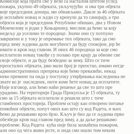
Комисије која прати све у вези са насталом штетом услед
пожара, укупно 49 објеката, укључујући и ова три објекта
које председник донира, ми обнављамо. Дакле за 46 објеката
је исплаћен новац и људи су кренули да то санирају, а три
објекта која је председник Републике обишао, два у Новом
Момчилову и један у Коњарнику, мислим да ћемо за коју
недељу да уселимо те породице. Значи они су потпуно
завршени и у току је опремање тих објеката, тако да смо
пред зиму људима дали могућност да буду спокојни, јер ће
имати и кров над главом. И ових 46 породица за које смо
исплатили новац такође су полако при крају да обнове све
своје објекте, и да буду безбедни за зиму. Што се тиче
преосталих објеката, јако мали број је преостао, имамо негде
административних препрека које ћемо превазићи, некад
неко премине па онда у поступку утврђивања наследника не
знате ко је наследник, нити коме ћете новац да исплатите.
Није изговор, али ћемо наћи решење да све то што пре
урадимо. На територији Града Прокупља је 15 објеката, ту
смо за 15 објеката исплатили и решили што с тиче
стамбених просторија. Проблем остају као отворено питање
помоћни објекти, попут ових као што су код Радета, и њих
ћемо да решавамо врло брзо. Кључ је био да се људима прво
обезбеди кров над главом пред зиму, а да даље решавамо
проблеме. Код Радета кућа није била захваћена пожаром,
али оно од чега живи јесте, и онда смо ишли тим неким