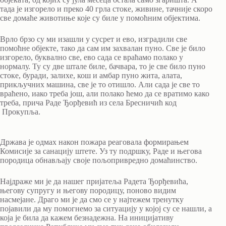
тада је изгорело и преко 40 грла стоке, живине, тачније скоро
све домаће животиње које су биле у помоћним објектима.
Врло брзо су ми изашли у сусрет и ево, изградили све
помоћне објекте, тако да сам им захвалан пуно. Све је било
изгорело, буквално све, ево сада се враћамо полако у
нормалу. Ту су две штале биле, бачвара, то је све било пуно
стоке, буради, залихе, кош и амбар пуно жита, алата,
прикључних машина, све је то отишло. Али сада је све то
враћено, иако треба још, али полако ћемо да се вратимо како
треба, прича Раде Ђорђевић из села Бресничић код
Прокупља.
Држава је одмах након пожара реаговала формирањем
Комисије за санацију штете. Уз ту подршку, Раде и његова
породица обнављају своје пољопривредно домаћинство.
Најдраже ми је да нашег пријатеља Радета Ђорђевића,
његову супругу и његову породицу, поново видим
насмејане. Драго ми је да смо се у најтежем тренутку
појавили да му помогнемо за ситуацију у којој су се нашли, а
која је била да кажем безнадежна. На иницијативу