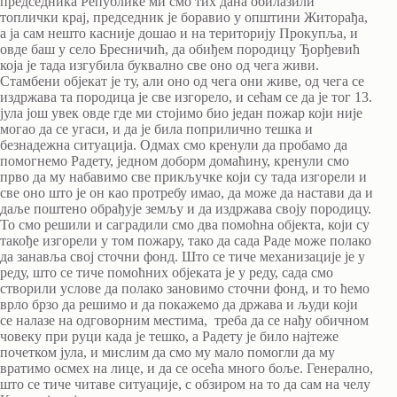
председника Републике ми смо тих дана обилазили
топлички крај, председник је боравио у општини Житорађа,
а ја сам нешто касније дошао и на територију Прокупља, и
овде баш у село Бресничић, да обиђем породицу Ђорђевић
која је тада изгубила буквално све оно од чега живи.
Стамбени објекат је ту, али оно од чега они живе, од чега се
издржава та породица је све изгорело, и сећам се да је тог 13.
јула још увек овде где ми стојимо био један пожар који није
могао да се угаси, и да је била поприлично тешка и
безнадежна ситуација. Одмах смо кренули да пробамо да
помогнемо Радету, једном доборм домаћину, кренули смо
прво да му набавимо све прикључке који су тада изгорели и
све оно што је он као протребу имао, да може да настави да и
даље поштено обрађује земљу и да издржава своју породицу.
То смо решили и саградили смо два помоћна објекта, који су
такође изгорели у том пожару, тако да сада Раде може полако
да занавља свој сточни фонд. Што се тиче механизације је у
реду, што се тиче помоћних објеката је у реду, сада смо
створили услове да полако зановимо сточни фонд, и то ћемо
врло брзо да решимо и да покажемо да држава и људи који
се налазе на одговорним местима, треба да се нађу обичном
човеку при руци када је тешко, а Радету је било најтеже
почетком јула, и мислим да смо му мало помогли да му
вратимо осмех на лице, и да се осећа много боље. Генерално,
што се тиче читаве ситуације, с обзиром на то да сам на челу