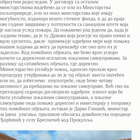
обрнутим редоследом. У договору са осталим
минстарствима видећемо да се или из Минстарства
пољопривреде, или из оних минстарстава које имају
могућности, издонира нешто сточног фонда, и да до краја
ове године завршимо у потпуности са санацијом штете која
је настала услед пожара. Да покажемо још једном да, када је
људима тешко, да је ту Држава која реагује на прави начин и
врло ургентно, дакле примењује одређене мере које помажу
нашим људима да могу да превазиђу све оно што их је
задесило. Код помоћних објеката, ми ћемо врло ускоро
почети са директном исплатом локалним самоуправама. За
разлику од сатамбених објеката, где директно
Министараство уплаћује новац, односно пролази кроз
процедуру утврђивања да ли је тај објекат заиста оштећен
или не, да избегнемо злоупотребе, овде ћемо читаву
активност да пребацимо на локалне самоуправе. Већ смо на
претходној седници договорили одређене износе који ће
бити уплаћени локалним самопуправама, а локалне
самоуправе онда помажу директно и инвестирају у поправку
тих помоћних објеката, истакао је Дарко Глишић, министар
за јавна улагања, приликом обиласка домаћинства породице
Ђорћевић у селу Бресничић код Прокупља.