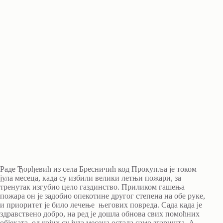
Раде Ђорђевић из села Бресничић код Прокупља је током
јула месеца, када су избили велики летњи пожари, за
тренутак изгубио цело газдинство. Приликом гашења
пожара он је задобио опекотине другог степена на обе руке,
и приоритет је било лечење његових повреда. Сада када је
здравствено добро, на ред је дошла обнова свих помоћних
објеката, од којих су јула месеца остала само згаришта. А