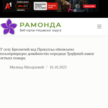
Skip
to
content
У селу Бресничић код Прокупља обновљено
пољопривредно домаћинство породице Ђорђевић након
летњих пожара
Милица Михајловић
16.10.2025