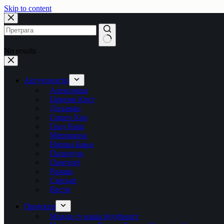
Skip to content
No results
Актуелности
Алексинац
Црвени Крст
Дољевац
Гаџин Хан
Град Ниш
Мерошина
Нишка Бања
Палилула
Пантелеј
Ражањ
Сврљиг
Вести
Пројекти
Млади су наша будућност