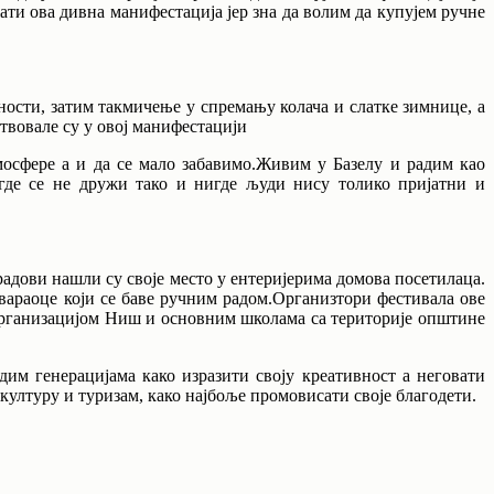
ти ова дивна манифестација јер зна да волим да купујем ручне
ости, затим такмичење у спремању колача и слатке зимнице, а
вовале су у овој манифестацији
осфере а и да се мало забавимо.Живим у Базелу и радим као
игде се не дружи тако и нигде људи нису толико пријатни и
адови нашли су своје место у ентеријерима домова посетилаца.
твараоце који се баве ручним радом.Организтори фестивала ове
рганизацијом Ниш и основним школама са територије општине
дим генерацијама како изразити своју креативност а неговати
 културу и туризам, како најбоље промовисати своје благодети.