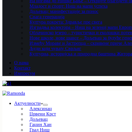
На ногама до Нишке Бање – Откријте благодети ов
Младост и спорт: Ниш на мапи успеха
Дољевац: манифестације за понос
Снага генерација
Култура покрета: Здравље пре свега
Изградња колектора – Ниш на зеленој мапи Европ
Облачинско језеро – туристички и еколошки потен
Нове школе, нове шансе – Дољевац за будуће гене
Између Мораве и Јастрепца – скривене приче Ал
Људи који чувају Сврљиг
Културна, историјска и природна баштина Житор
О нама
Контакт
Импресум
Актуелности
Алексинац
Црвени Крст
Дољевац
Гаџин Хан
Град Ниш