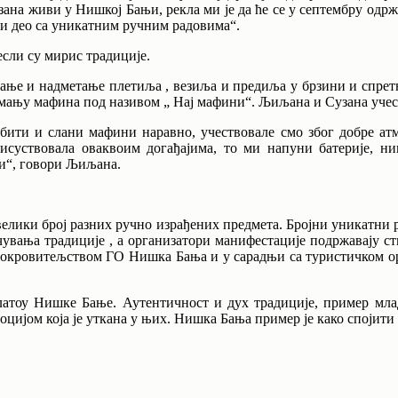
ана живи у Нишкој Бањи, рекла ми је да ће се у септембру одржа
ни део са уникатним ручним радовима“.
сли су мирис традиције.
вање и надметање плетиља , везиља и предиља у брзини и спретн
мању мафина под називом „ Нај мафини“. Љиљана и Сузана учест
бити и слани мафини наравно, учествовале смо због добре атм
рисуствовала оваквоим догађајима, то ми напуни батерије, н
ти“, говори Љиљана.
велики број разних ручно израђених предмета. Бројни уникатни р
а чувања традиције , а организатори манифестације подржавају с
покровитељством ГО Нишка Бања и у сарадњи са туристичком о
платоу Нишке Бање. Аутентичност и дух традиције, пример мла
моцијом која је уткана у њих. Нишка Бања пример је како спојити