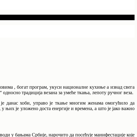
вима , богат програм, укуси националне кухиње а изнад свега
односно традиција везана за умеће ткања, лепоту ручног веза.
 је данас хоби, управо је ткање многим женама омогућило да
 у њих је уложено доста енергије и времена, а што је јако важно
оди у бањама Србије, нарочито да посећује манифестације које