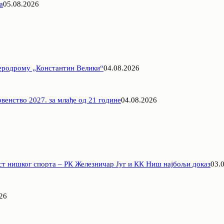
а
05.08.2026
Аеродрому „Константин Велики“
04.08.2026
венство 2027. за млађе од 21 године
04.08.2026
ст нишког спорта – РК Железничар Југ и КК Ниш најбољи доказ
03.
26