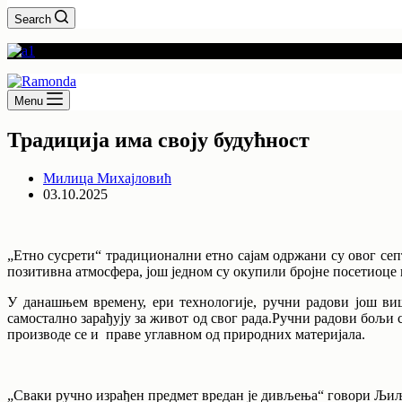
Search
Menu
Традиција има своју будућност
Милица Михајловић
03.10.2025
„Етно сусрети“ традиционални етно сајам одржани су овог се
позитивна атмосфера, још једном су окупили бројне посетиоце 
У данашњем времену, ери технологије, ручни радови још виш
самостално зарађују за живот од свог рада.Ручни радови бољи су
производе се и праве углавном од природних материјала.
„Сваки ручно израђен предмет вредан је дивљења“ говори Љиља