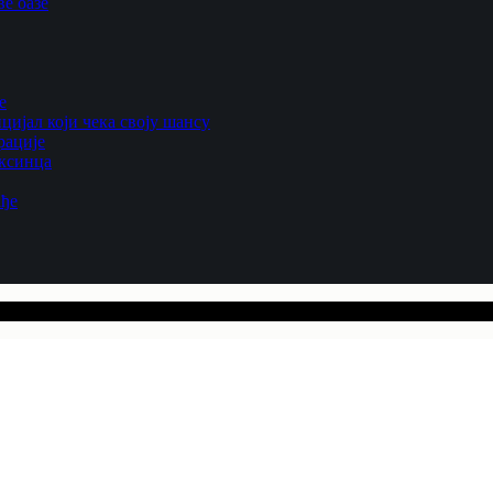
е оазе
е
цијал који чека своју шансу
рације
ексинца
ађе