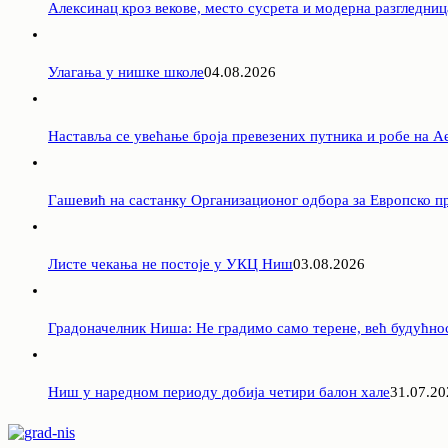
Алексинац кроз векове, место сусрета и модерна разгледниц
Улагања у нишке школе
04.08.2026
Наставља се увећање броја превезених путника и робе на 
Гашевић на састанку Организационог одбора за Европско пр
Листе чекања не постоје у УКЦ Ниш
03.08.2026
Градоначелник Ниша: Не градимо само терене, већ будућно
Ниш у наредном периоду добија четири балон хале
31.07.20