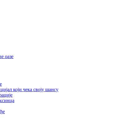
е оазе
е
цијал који чека своју шансу
рације
ексинца
ађе