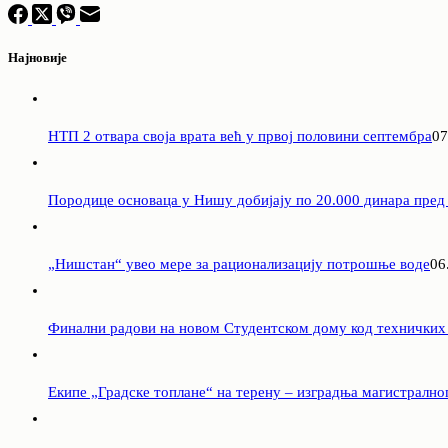
Најновије
НТП 2 отвара своја врата већ у првој половини септембра
07
Породицe основаца у Нишу добијају по 20.000 динара пред
„Нишстан“ увео мере за рационализацију потрошње воде
06
Финални радови на новом Студентском дому код техничких
Екипе „Градске топлане“ на терену – изградња магистрално