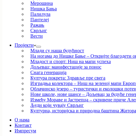
Мерошина
Нишка Бања
Палилула
Пантелеј
Ражањ
Сврљиг
Вести
Пројекти
Млади су наша будућност
На ногама до Нишке Бање – Откријте благодети ов
Младост и спорт: Ниш на мапи успеха
Дољевац: манифестације за понос
Снага генерација
Култура покрета: Здравље пре свега
Изградња колектора – Ниш на зеленој мапи Европ
Облачинско језеро – туристички и еколошки потен
Нове школе, нове шансе – Дољевац за будуће гене
Између Мораве и Јастрепца – скривене приче Ал
Људи који чувају Сврљиг
Културна, историјска и природна баштина Житор
О нама
Контакт
Импресум