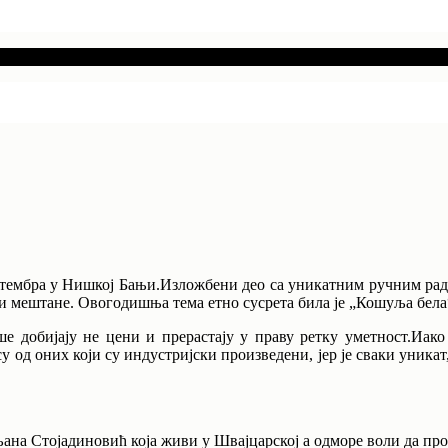
птембра у Нишкој Бањи.Изложбени део са уникатним ручним радо
и мештане. Овогодишња тема етно сусрета била је „Кошуља бела“ 
е добијају не цени и прерастају у праву ретку уметност.Иако
 од оних који су индустријски произведени, јер је сваки уникат,
на Стојадиновић која живи у Швајцарској а одморе воли да пров