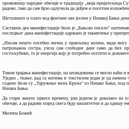
промовишу народне обичаје и традицију „моја пријатељица Суз
радове, тако да сам брзо одлучила да дођем и посетим изложбе
Шеталиште и плато код фонтане ове јесени у Нишкој Бањи доне
Саставни део манифестације било је „Бањско посело“ натпева
последњег дана манифестације одржано је такмичење у припре
„Нисам нешто посебно вична у прављењу колача, мада могу 
патронажна сестра, узела сам слободне дане само да бих п
гостољубиви, то је енергија коју је потребно осетити и доживе
Током трајања манифестације, на штандовима се могло наћи и 
Уједно , ткање, рад са нитима и текстилом један је од начин
године били су „Удружење жена Круна“ из Нишке Бање, под 
Нишка Бања.
Да стари занати пркосе времену, још једном је доказано на 
обичаје, а да радови поред свега буду квалитетни и да одишу е
Mилена Божић