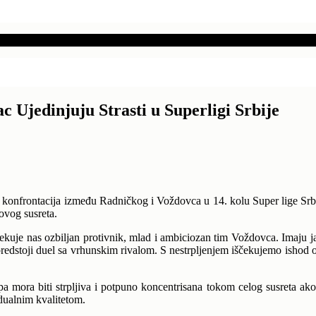
 Ujedinjuju Strasti u Superligi Srbije
konfrontacija između Radničkog i Voždovca u 14. kolu Super lige Srbije.
ovog susreta.
uje nas ozbiljan protivnik, mlad i ambiciozan tim Voždovca. Imaju jas
redstoji duel sa vrhunskim rivalom. S nestrpljenjem iščekujemo ishod o
a mora biti strpljiva i potpuno koncentrisana tokom celog susreta ako
dualnim kvalitetom.