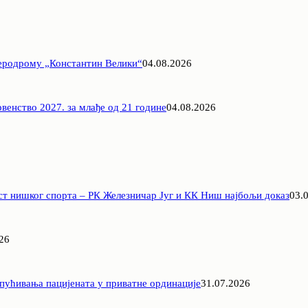
Аеродрому „Константин Велики“
04.08.2026
венство 2027. за млађе од 21 године
04.08.2026
ст нишког спорта – РК Железничар Југ и КК Ниш најбољи доказ
03.
26
пућивања пацијената у приватне ординације
31.07.2026