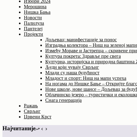
Избори 2024
Мерошина
Нишка Бања
Новости
Палилула
Пантелеј
Пројекти
Дољевац: манифестације за понос
Изградња колектора – Ниш на зеленој мап
Између Мораве и Јастрепца – скривене пр
Култура покрета: Здравље пре свега
Културна, историјска и природна баштина
Људи који чувају Сврљиг
Млади су наша будућност
Младост и спорт: Ниш на мапи успеха
На ногама до Нишке Бање – Откријте благо
Нове школе, нове шансе – Дољевац за буду
Облачинско језеро – туристички и еколошки
Снага генерација
Ражањ
Сврљиг
Црвени Крст
Најчитаније