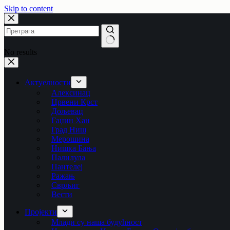
Skip to content
No results
Актуелности
Алексинац
Црвени Крст
Дољевац
Гаџин Хан
Град Ниш
Мерошина
Нишка Бања
Палилула
Пантелеј
Ражањ
Сврљиг
Вести
Пројекти
Млади су наша будућност