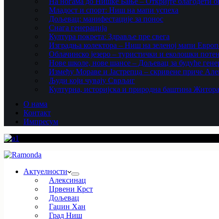
На ногама до Нишке Бање – Откријте благодети ов
Младост и спорт: Ниш на мапи успеха
Дољевац: манифестације за понос
Снага генерација
Култура покрета: Здравље пре свега
Изградња колектора – Ниш на зеленој мапи Европ
Облачинско језеро – туристички и еколошки потен
Нове школе, нове шансе – Дољевац за будуће гене
Између Мораве и Јастрепца – скривене приче Ал
Људи који чувају Сврљиг
Културна, историјска и природна баштина Житор
О нама
Контакт
Импресум
Актуелности
Алексинац
Црвени Крст
Дољевац
Гаџин Хан
Град Ниш