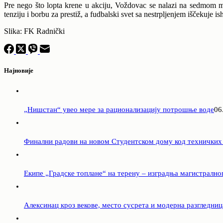
Pre nego što lopta krene u akciju, Voždovac se nalazi na sedmom 
tenziju i borbu za prestiž, a fudbalski svet sa nestrpljenjem iščekuje i
Slika: FK Radnički
Најновије
„Нишстан“ увео мере за рационализацију потрошње воде
06
Финални радови на новом Студентском дому код техничких
Екипе „Градске топлане“ на терену – изградња магистрално
Алексинац кроз векове, место сусрета и модерна разгледниц