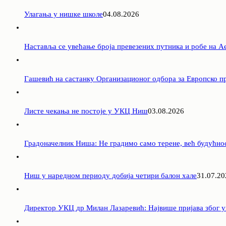
Улагања у нишке школе
04.08.2026
Наставља се увећање броја превезених путника и робе на 
Гашевић на састанку Организационог одбора за Европско пр
Листе чекања не постоје у УКЦ Ниш
03.08.2026
Градоначелник Ниша: Не градимо само терене, већ будућно
Ниш у наредном периоду добија четири балон хале
31.07.20
Директор УКЦ др Милан Лазаревић: Највише пријава због у