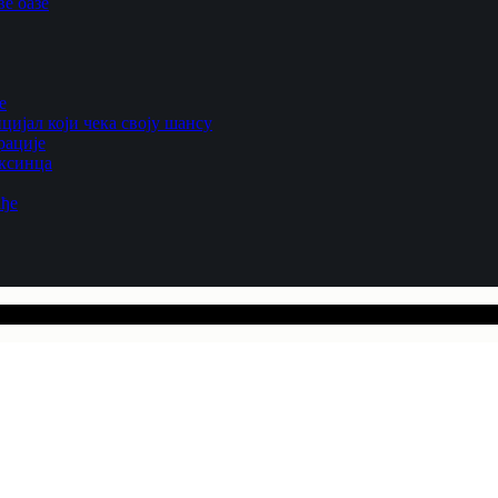
е оазе
е
цијал који чека своју шансу
рације
ексинца
ађе