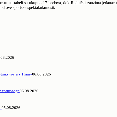
mestu na tabeli sa ukupno 17 bodova, dok Radnički zauzima jedanae
shod ove sportske spektakularnosti.
.08.2026
 факултета у Нишу
06.08.2026
г топловода
06.08.2026
а
05.08.2026