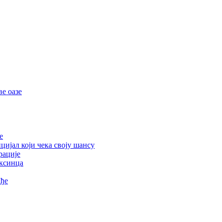
е оазе
е
цијал који чека своју шансу
рације
ексинца
ађе