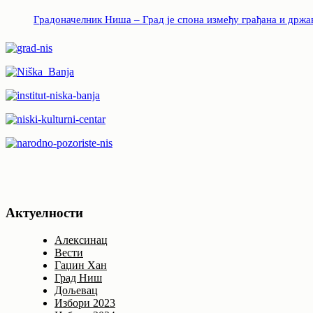
Градоначелник Ниша – Град је спона између грађана и држа
Актуелности
Алексинац
Вести
Гаџин Хан
Град Ниш
Дољевац
Избори 2023