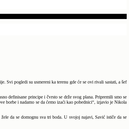
 Svi pogledi su usmereni ka terenu gde će se ovi rivali sastati, a šef
no definisane principe i čvrsto se drže svog plana. Pripremili smo se
ve borbe i nadamo se da ćemo izaći kao pobednici“, izjavio je Nikola
 žele da se domognu sva tri boda. U svojoj najavi, Savić ističe da se