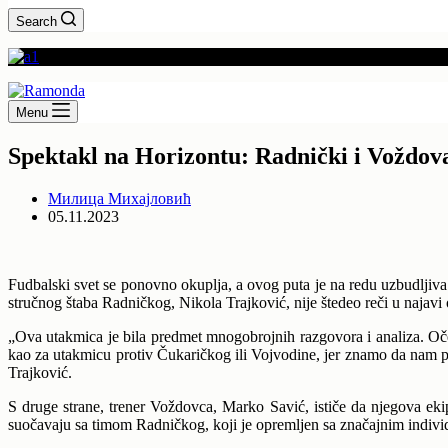
Search
Menu
Spektakl na Horizontu: Radnički i Voždovac
Милица Михајловић
05.11.2023
Fudbalski svet se ponovno okuplja, a ovog puta je na redu uzbudljiva 
stručnog štaba Radničkog, Nikola Trajković, nije štedeo reči u najavi 
„Ova utakmica je bila predmet mnogobrojnih razgovora i analiza. Oček
kao za utakmicu protiv Čukaričkog ili Vojvodine, jer znamo da nam p
Trajković.
S druge strane, trener Voždovca, Marko Savić, ističe da njegova ekip
suočavaju sa timom Radničkog, koji je opremljen sa značajnim indivi