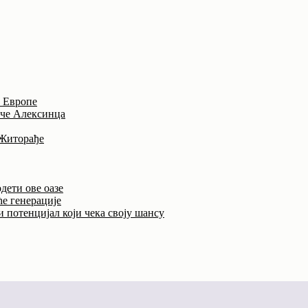
и Европе
иче Алексинца
 Житорађе
дети ове оазе
ће генерације
 потенцијал који чека своју шансу