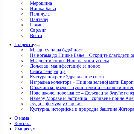
Мерошина
Нишка Бања
Палилула
Пантелеј
Ражањ
Сврљиг
Вести
Пројекти
Млади су наша будућност
На ногама до Нишке Бање – Откријте благодети ов
Младост и спорт: Ниш на мапи успеха
Дољевац: манифестације за понос
Снага генерација
Култура покрета: Здравље пре свега
Изградња колектора – Ниш на зеленој мапи Европ
Облачинско језеро – туристички и еколошки потен
Нове школе, нове шансе – Дољевац за будуће гене
Између Мораве и Јастрепца – скривене приче Ал
Људи који чувају Сврљиг
Културна, историјска и природна баштина Житор
О нама
Контакт
Импресум