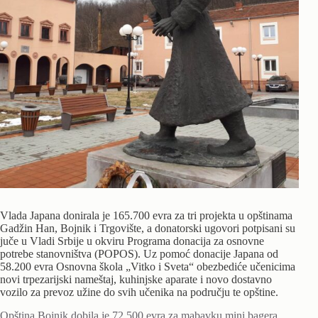
Vlada Japana donirala je 165.700 evra za tri projekta u opštinama
Gadžin Han, Bojnik i Trgovište, a donatorski ugovori potpisani su
juče u Vladi Srbije u okviru Programa donacija za osnovne
potrebe stanovništva (POPOS). Uz pomoć donacije Japana od
58.200 evra Osnovna škola „Vitko i Sveta“ obezbediće učenicima
novi trpezarijski nameštaj, kuhinjske aparate i novo dostavno
vozilo za prevoz užine do svih učenika na području te opštine.
Opština Bojnik dobila je 72.500 evra za mabavku mini bagera