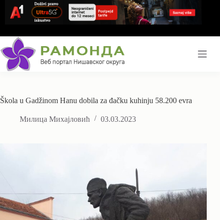
Skip
to
content
Škola u Gadžinom Hanu dobila za đačku kuhinju 58.200 evra
Милица Михајловић
03.03.2023