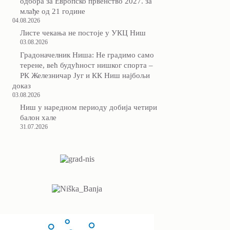
одбора за Европско првенство 2027. за
млађе од 21 године
04.08.2026
Листе чекања не постоје у УКЦ Ниш
03.08.2026
Градоначелник Ниша: Не градимо само
терене, већ будућност нишког спорта –
РК Железничар Југ и КК Ниш најбољи
доказ
03.08.2026
Ниш у наредном периоду добија четири
балон хале
31.07.2026