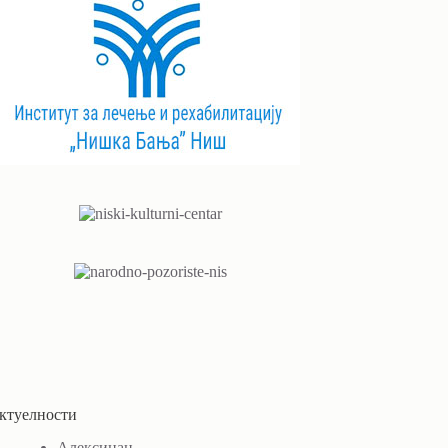
ктуелности
Алексинац