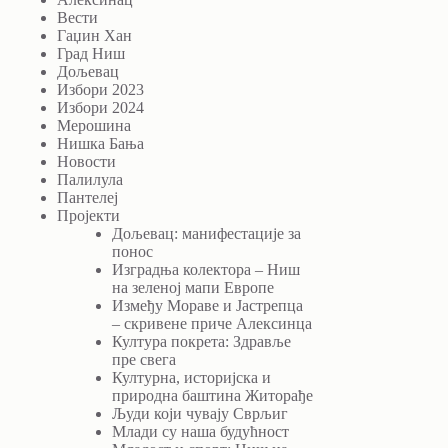
Вести
Гаџин Хан
Град Ниш
Дољевац
Избори 2023
Избори 2024
Мерошина
Нишка Бања
Новости
Палилула
Пантелеј
Пројекти
Дољевац: манифестације за
понос
Изградња колектора – Ниш
на зеленој мапи Европе
Између Мораве и Јастрепца
– скривене приче Алексинца
Култура покрета: Здравље
пре свега
Културна, историјска и
природна баштина Житорађе
Људи који чувају Сврљиг
Млади су наша будућност