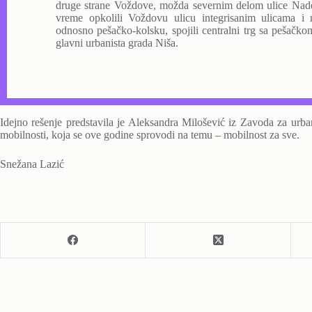
druge strane Voždove, možda severnim delom ulice Nade
vreme opkolili Voždovu ulicu integrisanim ulicama i 
odnosno pešačko-kolsku, spojili centralni trg sa pešačko
glavni urbanista grada Niša.
Idejno rešenje predstavila je Aleksandra Milošević iz Zavoda za urba
mobilnosti, koja se ove godine sprovodi na temu – mobilnost za sve.
Snežana Lazić