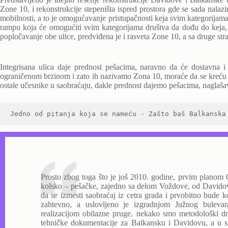
Zone 10, i rekonstrukcije stepeništa ispred prostora gde se sada nalazi
mobilnosti, a to je omogućavanje pristupačnosti keja svim kategorijama
rampu koja će omogućiti svim kategorijama društva da dođu do keja,
popločavanje obe ulice, predviđena je i rasveta Zone 10, a sa druge str
Integrisana ulica daje prednost pešacima, naravno da će dostavna i
ograničenom brzinom i zato ih nazivamo Zona 10, moraće da se kreću b
ostale učesnike u saobraćaju, dakle prednost dajemo pešacima, naglašav
Jedno od pitanja koja se nameću - Zašto baš Balkanska
Prosto zbog toga što je još 2010. godine, prvim planom 
kolsko – pešačke, zajedno sa delom Voždove, od Davidov
da se izmesti saobraćaj iz cetra grada i prvobitno bude 
zahtevno, a uslovljeno je izgradnjom Južnog bulevar
realizacijom obilazne pruge, nekako smo metodološki drug
tehničke dokumentacije za Balkansku i Davidovu, a u s