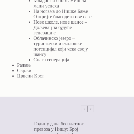
Младост и спорт: Ниш на
мапи успеха
На ногама до Нишке Бање –
Откријте благодети ове оазе
Нове школе, нове шансе –
Дољевац за будуће
генерације
Облачинско језеро –
туристички и еколошки
потенцијал који чека своју
шансу
Снага генерација
Ражањ
Сврљиг
Црвени Крст
Годину дана бесплатног
превоза у Нишу: Број