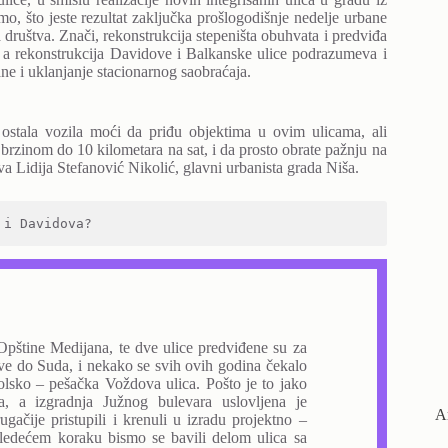
mo, što jeste rezultat zaključka prošlogodišnje nedelje urbane
 društva. Znači, rekonstrukcija stepeništa obuhvata i predviđa
 a rekonstrukcija Davidove i Balkanske ulice podrazumeva i
ane i uklanjanje stacionarnog saobraćaja.
 ostala vozila moći da priđu objektima u ovim ulicama, ali
rzinom do 10 kilometara na sat, i da prosto obrate pažnju na
a Lidija Stefanović Nikolić, glavni urbanista grada Niša.
 i Davidova?
Opštine Medijana, te dve ulice predviđene su za
e do Suda, i nekako se svih ovih godina čekalo
kolsko – pešačka Voždova ulica. Pošto je to jako
a, a izgradnja Južnog bulevara uslovljena je
А
ačije pristupili i krenuli u izradu projektno –
ledećem koraku bismo se bavili delom ulica sa