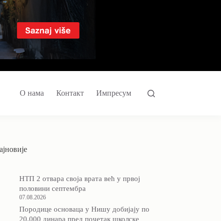
О нама
Контакт
Импресум
ајновије
НТП 2 отвара своја врата већ у првој
половини септембра
07.08.2026
Породицe основаца у Нишу добијају по
20.000 динара пред почетак школске