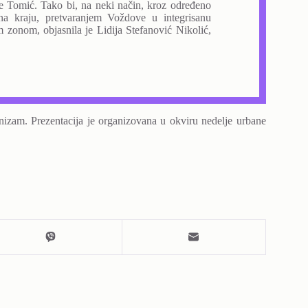
 Tomić. Tako bi, na neki način, kroz određeno
na kraju, pretvaranjem Voždove u integrisanu
m zonom, objasnila je Lidija Stefanović Nikolić,
nizam. Prezentacija je organizovana u okviru nedelje urbane