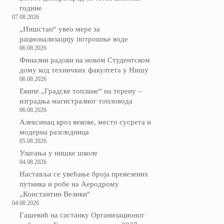
године
07.08.2026
„Нишстан“ увео мере за
рационализацију потрошње воде
06.08.2026
Финални радови на новом Студентском
дому код техничких факултета у Нишу
06.08.2026
Екипе „Градске топлане“ на терену –
изградња магистралног топловода
06.08.2026
Алексинац кроз векове, место сусрета и
модерна разгледница
05.08.2026
Улагања у нишке школе
04.08.2026
Наставља се увећање броја превезених
путника и робе на Аеродрому
„Константин Велики“
04.08.2026
Гашевић на састанку Организационог