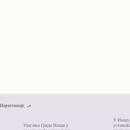
Најчитаније
У Нишу 
Улагања Града Ниша у
установа