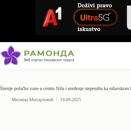
Skip
to
content
Širenje pešačke zone u centru Niša i uređenje stepeništa ka nišavskom 
Милица Михајловић
19.09.2025