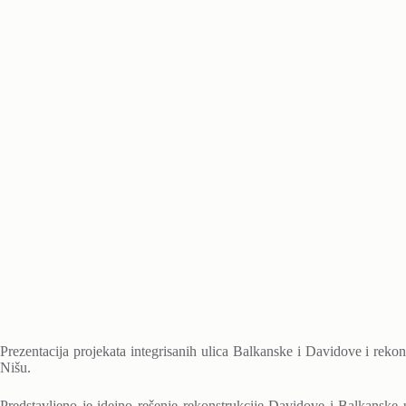
Prezentacija projekata integrisanih ulica Balkanske i Davidove i reko
Nišu.
Predstavljeno je idejno rešenje rekonstrukcije Davidove i Balkanske ul