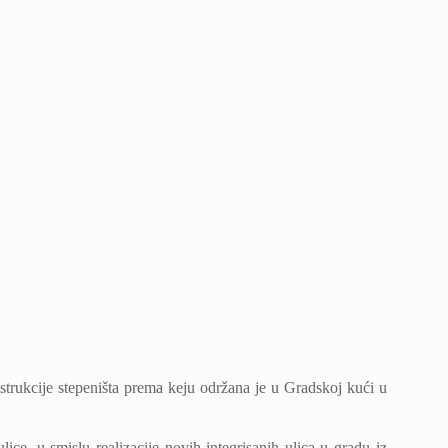
nstrukcije stepeništa prema keju održana je u Gradskoj kući u
ice, u smislu realizacije novih integrisanih ulica u gradu iz