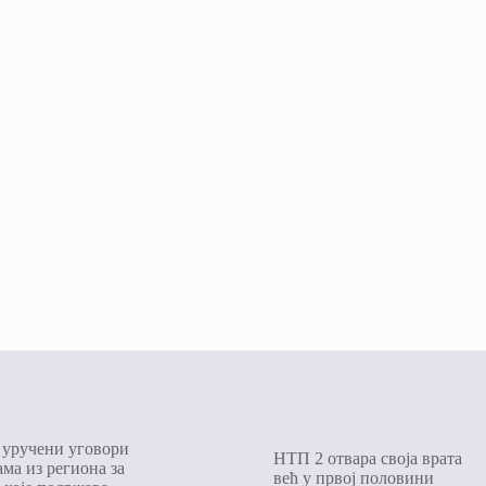
уручени уговори
НТП 2 отвара своја врата
ма из региона за
већ у првој половини