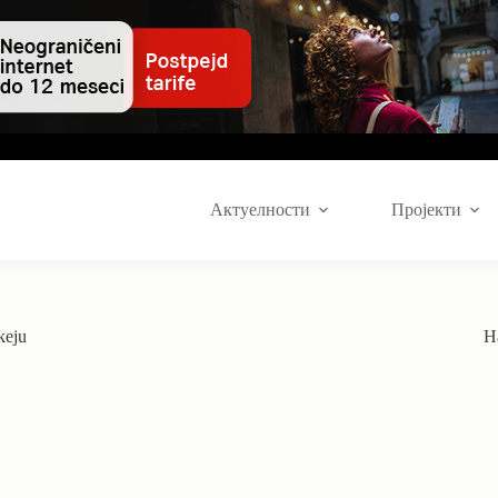
Актуелности
Пројекти
keju
Н