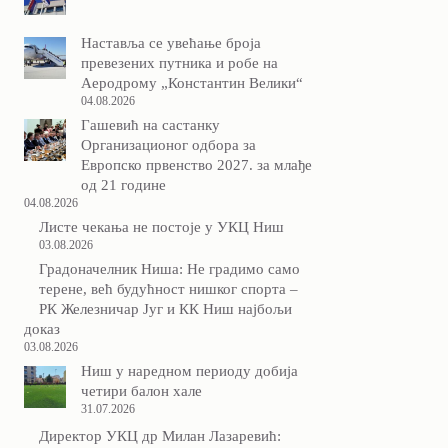
Наставља се увећање броја
превезених путника и робе на
Аеродрому „Константин Велики“
04.08.2026
Гашевић на састанку
Организационог одбора за
Европско првенство 2027. за млађе
од 21 године
04.08.2026
Листе чекања не постоје у УКЦ Ниш
03.08.2026
Градоначелник Ниша: Не градимо само
терене, већ будућност нишког спорта –
РК Железничар Југ и КК Ниш најбољи
доказ
03.08.2026
Ниш у наредном периоду добија
четири балон хале
31.07.2026
Директор УКЦ др Милан Лазаревић: