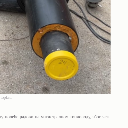
toplana
у почеће радови на магистралном топловоду, због чега