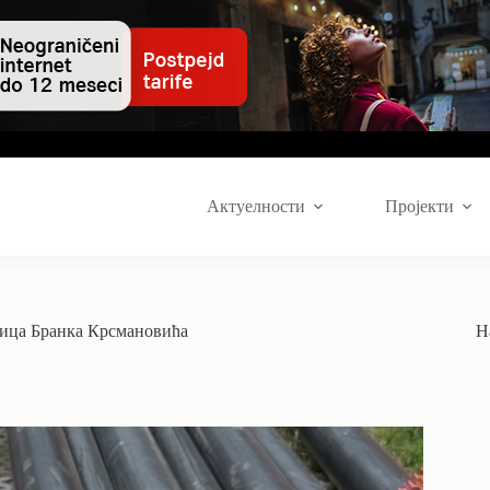
Актуелности
Пројекти
Улица Бранка Крсмановића
Н