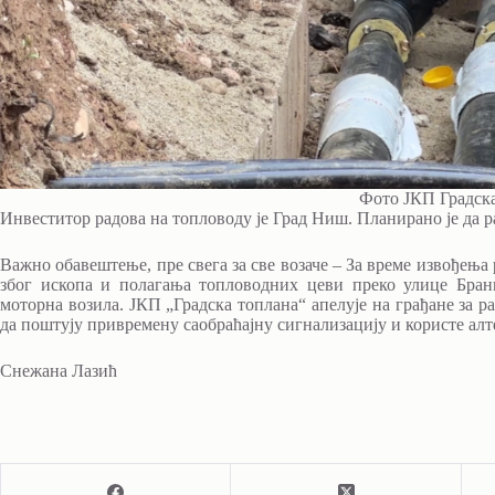
Фото ЈКП Градск
Инвеститор радова на топловоду је Град Ниш. Планирано је да ра
Важно обавештење, пре свега за све возаче – За време извођења
због ископа и полагања топловодних цеви преко улице Бранк
моторна возила. ЈКП „Градска топлана“ апелује на грађане за 
да поштују привремену саобраћајну сигнализацију и користе ал
Снежана Лазић