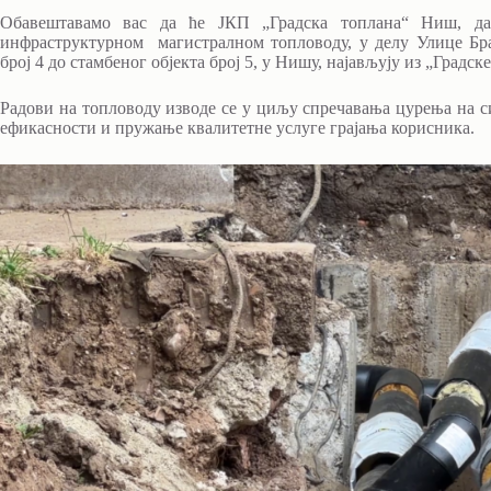
Обавештавамо вас да ће ЈКП „Градска топлана“ Ниш, дан
инфраструктурном магистралном топловоду, у делу Улице Бра
број 4 до стамбеног објекта број 5, у Нишу, најављују из „Градск
Радови на топловоду изводе се у циљу спречавања цурења на с
ефикасности и пружање квалитетне услуге грајања корисника.