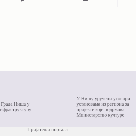
У Нишу уручени уговори
 Града Ниша у
установама из региона за
инфраструктуру
пројекте којe подржава
Министарство културе
Пријатељи портала