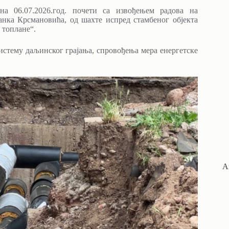
а 06.07.2026.год. почети са извођењем радова на
нка Крсмановића, од шахте испред стамбеног објекта
е топлане“.
истему даљинског грајања, спровођења мера енергетске
А