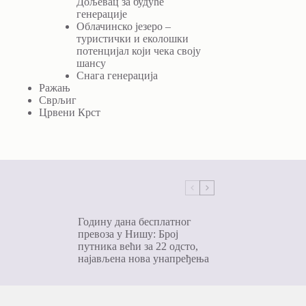
Дољевац за будуће
генерације
Облачинско језеро –
туристички и еколошки
потенцијал који чека своју
шансу
Снага генерација
Ражањ
Сврљиг
Црвени Крст
Годину дана бесплатног
превоза у Нишу: Број
путника већи за 22 одсто,
најављена нова унапређења