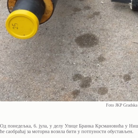
Foto JKP Gradska 
Од понедељка, 6. јула, у делу Улице Бранка Крсмановића у Ниш
ће саобраћај за моторна возила бити у потпуности обустављен.