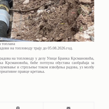
а топлана
дови на топловоду трају до 05.08.2026.год.
 радова на топловоду у делу Улице Бранка Крсмановића,
а Крсмановића, биће потпуна обустава саобраћаја за
разумевање и стрпљење током извођења радова, уз молбу
тернативне правце кретања.