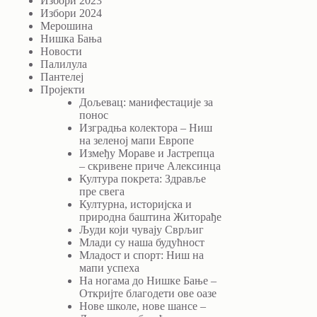
Избори 2023
Избори 2024
Мерошина
Нишка Бања
Новости
Палилула
Пантелеј
Пројекти
Дољевац: манифестације за
понос
Изградња колектора – Ниш
на зеленој мапи Европе
Између Мораве и Јастрепца
– скривене приче Алексинца
Култура покрета: Здравље
пре свега
Културна, историјска и
природна баштина Житорађе
Људи који чувају Сврљиг
Млади су наша будућност
Младост и спорт: Ниш на
мапи успеха
На ногама до Нишке Бање –
Откријте благодети ове оазе
Нове школе, нове шансе –