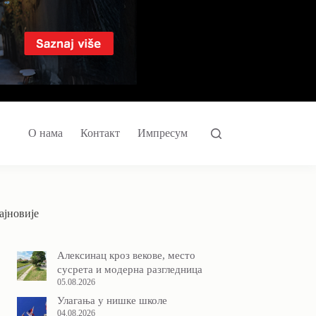
О нама
Контакт
Импресум
ајновије
Алексинац кроз векове, место
сусрета и модерна разгледница
05.08.2026
Улагања у нишке школе
04.08.2026