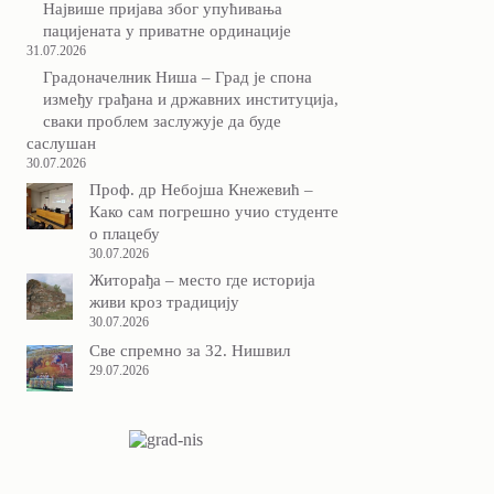
Највише пријава због упућивања
пацијената у приватне ординације
31.07.2026
Градоначелник Ниша – Град је спона
између грађана и државних институција,
сваки проблем заслужује да буде
саслушан
30.07.2026
Проф. др Небојша Кнежевић –
Како сам погрешно учио студенте
о плацебу
30.07.2026
Житорађа – место где историја
живи кроз традицију
30.07.2026
Све спремно за 32. Нишвил
29.07.2026