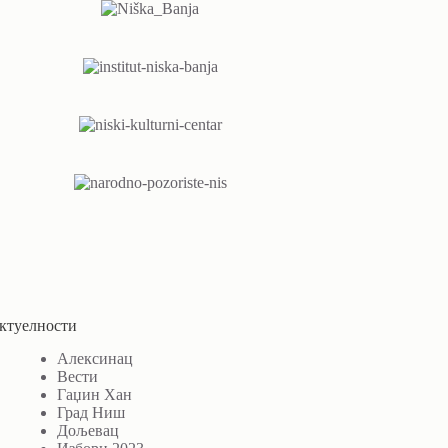
ктуелности
Алексинац
Вести
Гаџин Хан
Град Ниш
Дољевац