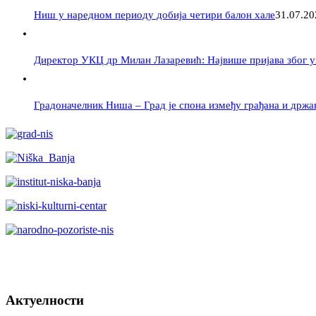
Ниш у наредном периоду добија четири балон хале
31.07.20
Директор УКЦ др Милан Лазаревић: Највише пријава због у
Градоначелник Ниша – Град је спона између грађана и држа
Актуелности