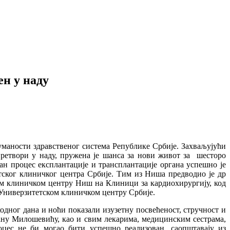
ен у наду
хуманости здравственог система Републике Србије. Захваљујући
претвори у наду, пружена је шанса за нови живот за шесторо
ан процес експлантације и трансплантације органа успешно је
ског клиничког центра Србије. Тим из Ниша предводио је др
ом клиничком центру Ниш на Клиници за кардиохирургију, код
у Универзитетском клиничком центру Србије.
дног дана и ноћи показали изузетну посвећеност, стручност и
ану Милошевићу, као и свим лекарима, медицинским сестрама,
цес не би могао бити успешно реализован, саопштавају из