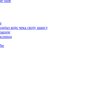
е оазе
е
цијал који чека своју шансу
рације
ексинца
ађе