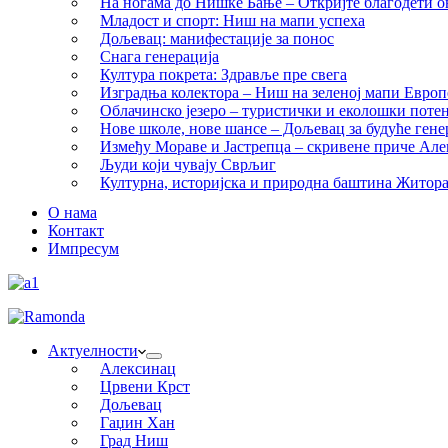
На ногама до Нишке Бање – Откријте благодети ов
Младост и спорт: Ниш на мапи успеха
Дољевац: манифестације за понос
Снага генерација
Култура покрета: Здравље пре свега
Изградња колектора – Ниш на зеленој мапи Европ
Облачинско језеро – туристички и еколошки потен
Нове школе, нове шансе – Дољевац за будуће гене
Између Мораве и Јастрепца – скривене приче Ал
Људи који чувају Сврљиг
Културна, историјска и природна баштина Житор
О нама
Контакт
Импресум
Актуелности
Алексинац
Црвени Крст
Дољевац
Гаџин Хан
Град Ниш