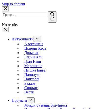
Skip to content
No results
Актуелности
Алексинац
Црвени Крст
Дољевац
Гаџин Хан
Град Ниш
Мерошина
Нишка Бања
Палилула
Пантелеј
Ражањ
Сврљиг
Вести
Пројекти
Млади су наша будућност