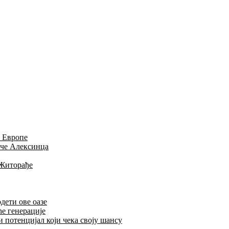
и Европе
иче Алексинца
 Житорађе
дети ове оазе
ће генерације
 потенцијал који чека своју шансу