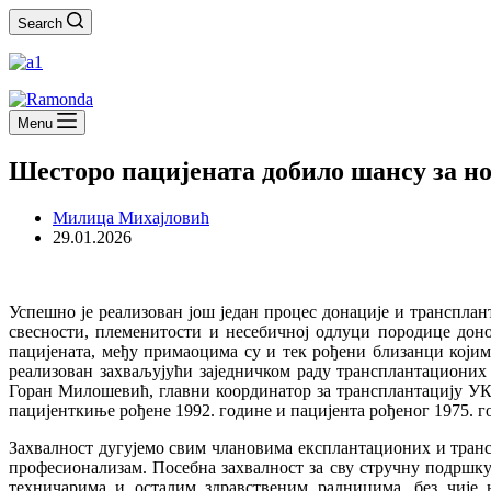
Search
Menu
Шесторо пацијената добило шансу за но
Милица Михајловић
29.01.2026
Успешно је реализован још један процес донације и трансплан
свесности, племенитости и несебичној одлуци породице доно
пацијената, међу примаоцима су и тек рођени близанци којим
реализован захваљујући заједничком раду трансплантациони
Горан Милошевић, главни координатор за трансплантацију УК
пацијенткиње рођене 1992. године и пацијента рођеног 1975. г
Захвалност дугујемо свим члановима експлантационих и транс
професионализам. Посебна захвалност за сву стручну подршк
техничарима и осталим здравственим радницима, без чије 