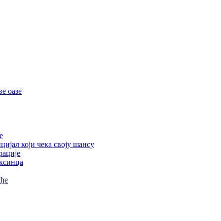
е оазе
е
цијал који чека своју шансу
рације
ексинца
ађе