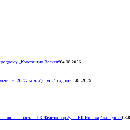
Аеродрому „Константин Велики“
04.08.2026
венство 2027. за млађе од 21 године
04.08.2026
ст нишког спорта – РК Железничар Југ и КК Ниш најбољи доказ
03.