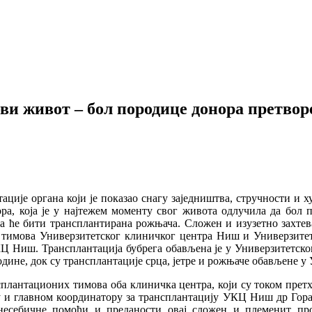
ви живот – бол породице донора претвор
тације органа који је показао снагу заједништва, стручности и 
ра, која је у најтежем моменту свог живота одлучила да бол 
а ће бити трансплантирана рожњача. Сложен и изузетно захтев
х тимова Универзитетског клиничког центра Ниш и Универзитет
Ц Ниш. Трансплантација бубрега обављена је у Универзитетск
одине, док су трансплантације срца, јетре и рожњаче обављене 
плантационих тимова оба клиничка центра, који су током претхо
у и главном координатору за трансплантацију УКЦ Ниш др Гор
несебичне помоћи и преданости овај сложен и племенит про