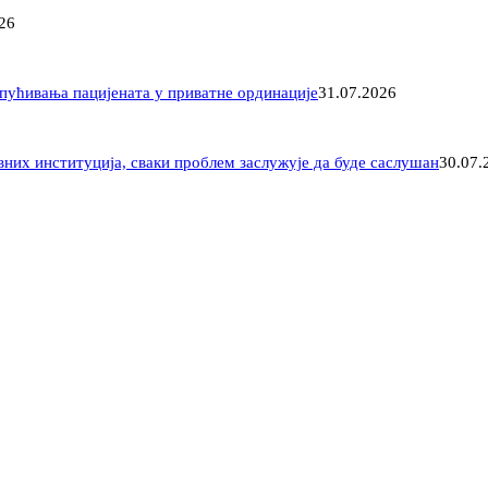
26
пућивања пацијената у приватне ординације
31.07.2026
вних институција, сваки проблем заслужује да буде саслушан
30.07.