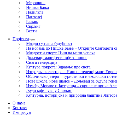
Мерошина
Нишка Бања
Палилула
Пантелеј
Ражањ
Сврљиг
Вести
Пројекти
Млади су наша будућност
На ногама до Нишке Бање – Откријте благодети ов
Младост и спорт: Ниш на мапи успеха
Дољевац: манифестације за понос
Снага генерација
Култура покрета: Здравље пре свега
Изградња колектора – Ниш на зеленој мапи Европ
Облачинско језеро – туристички и еколошки потен
Нове школе, нове шансе – Дољевац за будуће гене
Између Мораве и Јастрепца – скривене приче Ал
Људи који чувају Сврљиг
Културна, историјска и природна баштина Житор
О нама
Контакт
Импресум