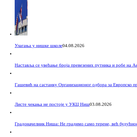
Улагања у нишке школе
04.08.2026
Наставља се увећање броја превезених путника и робе на 
Гашевић на састанку Организационог одбора за Европско пр
Листе чекања не постоје у УКЦ Ниш
03.08.2026
Градоначелник Ниша: Не градимо само терене, већ будућно