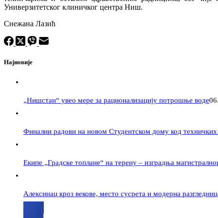
Универзитетског клиничког центра Ниш.
Снежана Лазић
Најновије
„Нишстан“ увео мере за рационализацију потрошње воде
06
Финални радови на новом Студентском дому код техничких
Екипе „Градске топлане“ на терену – изградња магистрално
Алексинац кроз векове, место сусрета и модерна разгледниц