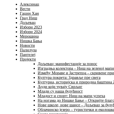
Алексинац
Вести
Гаџин Хан
Град Ниш
Дољевац
Избори 2023
Избори 2024
Мерошина
Нишка Бања
Новости
Палилула
Пантелеј
Пројекти
Дољевац: манифестације за понос
Изградња колектора – Ниш на зеленој мап
Између Мораве и Јастрепца – скривене пр
Култура покрета: Здравље пре свега
Културна, историјска и природна баштина
Људи који чувају Сврљиг
Млади су наша будућност
Младост и спорт: Ниш на мапи успеха
На ногама до Нишке Бање – Откријте благо
Нове школе, нове шансе – Дољевац за буду
Облачинско језеро – туристички и еколошки