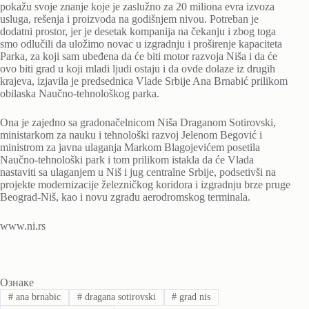
pokažu svoje znanje koje je zaslužno za 20 miliona evra izvoza
usluga, rešenja i proizvoda na godišnjem nivou. Potreban je
dodatni prostor, jer je desetak kompanija na čekanju i zbog toga
smo odlučili da uložimo novac u izgradnju i proširenje kapaciteta
Parka, za koji sam ubeđena da će biti motor razvoja Niša i da će
ovo biti grad u koji mladi ljudi ostaju i da ovde dolaze iz drugih
krajeva, izjavila je predsednica Vlade Srbije Ana Brnabić prilikom
obilaska Naučno-tehnološkog parka.
Ona je zajedno sa gradonačelnicom Niša Draganom Sotirovski,
ministarkom za nauku i tehnološki razvoj Jelenom Begović i
ministrom za javna ulaganja Markom Blagojevićem posetila
Naučno-tehnološki park i tom prilikom istakla da će Vlada
nastaviti sa ulaganjem u Niš i jug centralne Srbije, podsetivši na
projekte modernizacije železničkog koridora i izgradnju brze pruge
Beograd-Niš, kao i novu zgradu aerodromskog terminala.
www.ni.rs
Ознаке
#
ana brnabic
#
dragana sotirovski
#
grad nis