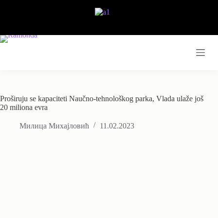
Skip
to
content
Proširuju se kapaciteti Naučno-tehnološkog parka, Vlada ulaže još
20 miliona evra
Милица Михајловић
11.02.2023