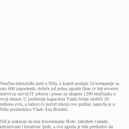
Naučno-tehnološki park u Nišu, u kojem posluju 54 kompanije sa
oko 600 zaposlenih, dobiće još jednu zgradu čime će biti stvoreni
uslovi za razvoj IT sektora i posao za ukupno 1200 stručnjaka u
ovoj oblasti. U proširenje kapaciteta Vlada Srbije uložiće 20
miliona evra, a radovi će početi tokom ove godine, najavila je u
Nišu predsednica Vlade Ana Brnabić.
Niš je pokazao da ima fenomenalne škole, fakultete i mlade,
talentovane i kreativne ljude, a ova zgrada je bila preduslov da