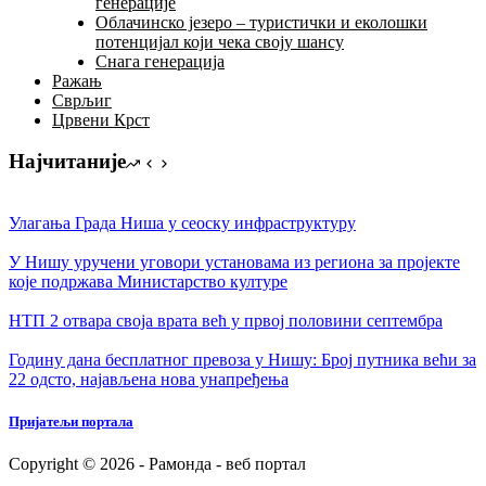
генерације
Облачинско језеро – туристички и еколошки
потенцијал који чека своју шансу
Снага генерација
Ражањ
Сврљиг
Црвени Крст
Најчитаније
Улагања Града Ниша у сеоску инфраструктуру
У Нишу уручени уговори установама из региона за пројекте
којe подржава Министарство културе
НТП 2 отвара своја врата већ у првој половини септембра
Годину дана бесплатног превоза у Нишу: Број путника већи за
22 одсто, најављена нова унапређења
Пријатељи портала
Copyright © 2026 - Рамонда - веб портал