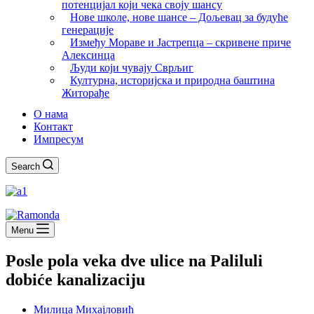
потенцијал који чека своју шансу
Нове школе, нове шансе – Дољевац за будуће
генерације
Између Мораве и Јастрепца – скривене приче
Алексинца
Људи који чувају Сврљиг
Културна, историјска и природна баштина
Житорађе
О нама
Контакт
Импресум
Search
Menu
Posle pola veka dve ulice na Paliluli
dobiće kanalizaciju
Милица Михајловић