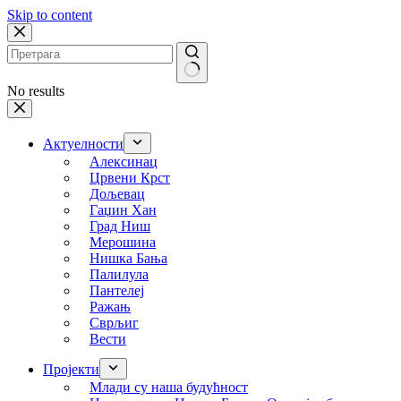
Skip to content
No results
Актуелности
Алексинац
Црвени Крст
Дољевац
Гаџин Хан
Град Ниш
Мерошина
Нишка Бања
Палилула
Пантелеј
Ражањ
Сврљиг
Вести
Пројекти
Млади су наша будућност