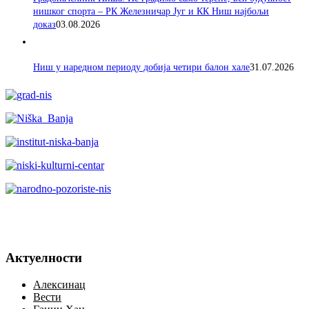
нишког спорта – РК Железничар Југ и КК Ниш најбољи
доказ
03.08.2026
Ниш у наредном периоду добија четири балон хале
31.07.2026
Актуелности
Алексинац
Вести