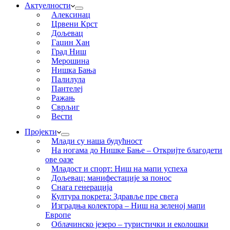
Актуелности
Алексинац
Црвени Крст
Дољевац
Гаџин Хан
Град Ниш
Мерошина
Нишка Бања
Палилула
Пантелеј
Ражањ
Сврљиг
Вести
Пројекти
Млади су наша будућност
На ногама до Нишке Бање – Откријте благодети
ове оазе
Младост и спорт: Ниш на мапи успеха
Дољевац: манифестације за понос
Снага генерација
Култура покрета: Здравље пре свега
Изградња колектора – Ниш на зеленој мапи
Европе
Облачинско језеро – туристички и еколошки