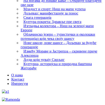
На ногама до Нишке Бање – Откријте благодети
ове оазе
Младост и спорт: Ниш на мапи успеха
Дољевац: манифестације за понос
Снага генерација
Култура покрета: Здравље пре свега
Изградња колектора – Ниш на зеленој мапи
Европе
Облачинско језеро – туристички и еколошки
потенцијал који чека своју шансу
Нове школе, нове шансе – Дољевац за будуће
генерације
Између Мораве и Јастрепца – скривене приче
Алексинца
Људи који чувају Сврљиг
Културна, историјска и природна баштина
Житорађе
О нама
Контакт
Импресум