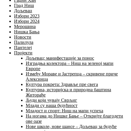
Гаџин Хан
Град Ниш
Дољевац
Избори 2023
Избори 2024
Мерошина
Нишка Бања
Новости
Палилула
Пантелеј
Пројекти
Дољевац: манифестације за понос
Изградња колектора – Ниш на зеленој мапи
Европе
Између Мораве и Јастрепца – скривене приче
Алексинца
Култура покрета: Здравље пре свега
Културна, историјска и природна баштина
Житорађе
Људи који чувају Сврљиг
Млади су наша будућност
Младост и спорт: Ниш на мапи успеха
На ногама до Нишке Бање – Откријте благодети
ове оазе
Нове школе, нове шансе – Дољевац за будуће