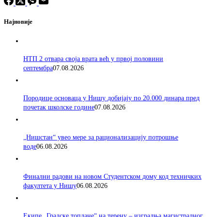
Најновије
НТП 2 отвара своја врата већ у првој половини
септембра
07.08.2026
Породицe основаца у Нишу добијају по 20.000 динара пред
почетак школске године
07.08.2026
„Нишстан“ увео мере за рационализацију потрошње
воде
06.08.2026
Финални радови на новом Студентском дому код техничких
факултета у Нишу
06.08.2026
Екипе „Градске топлане“ на терену – изградња магистралног