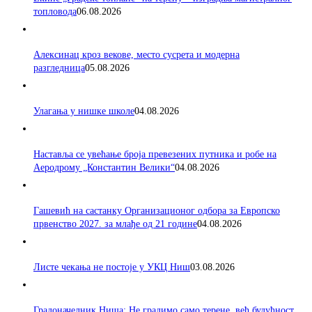
топловода
06.08.2026
Алексинац кроз векове, место сусрета и модерна
разгледница
05.08.2026
Улагања у нишке школе
04.08.2026
Наставља се увећање броја превезених путника и робе на
Аеродрому „Константин Велики“
04.08.2026
Гашевић на састанку Организационог одбора за Европско
првенство 2027. за млађе од 21 године
04.08.2026
Листе чекања не постоје у УКЦ Ниш
03.08.2026
Градоначелник Ниша: Не градимо само терене, већ будућност