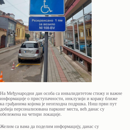
На Међународни дан особа са инвалидитетом стижу и важне
информације о приступачности, инклузији и кораку ближе
ка грађанима којима је неопходна подршка. Ниш први пут
добија персонализована паркинг места, већ данас су
обележена на четири локације.
Желим са вама да поделим информацију, данас су