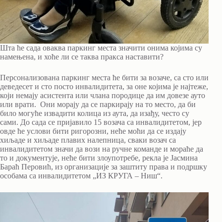
Шта ће сада оваква паркинг места значити онима којима су
намењена, и хоће ли се таква пракса наставити?
Персонализована паркинг места ће бити за возаче, са сто или
деведесет и сто посто инвалидитета, за оне којима је најтеже,
који немају асистента или члана породице да им довезе ауто
или врати. Они морају да се паркирају на то место, да би
било могуће извадити колица из аута, да изађу, често су
сами. До сада се пријавило 15 возача са инвалидитетом, јер
овде ће услови бити ригорозни, неће моћи да се издају
хиљаде и хиљаде плавих налепница, сваки возач са
инвалидитетом значи да вози на ручне команде и мораће да
то и документује, неће бити злоупотребе, рекла је Јасмина
Бараћ Перовић, из организације за заштиту права и подршку
особама са инвалидитетом „ИЗ КРУГА – Ниш“.