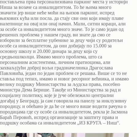
постављена прва персонализована паркинг места у историји
Ниша за возаче са инвалидитетом. То ће њима много
значити јер више неће моћи на њихов паркинг, испред
њихових кућа или посла. да стају сви они који имају плаве
налепнице на овај или онај начин. Мали, ситни кораци, али
за особе са инвалидитетом много значе. То је само један од
решених проблема у нашем граду, ви знате да смо се
изборили за бесплатне уџбенике за децу чији су родитељи
особе са инвалидитетом, да они добијају по 15.000 за
основну школу и 20.000 динара за децу која су
средњошлколци. Имамо много проблема, што са
персоналним асистентима, личним пратиоцима, али
захваљујући доброј вољи градоначелника Драгослава
Павловића, један по један проблем се решава. Више се то не
ставља под тепих, имамо и новог ресорног већника, и имамо
велику подршку Министарства за људска права, посебно
министра Дема Берише. Такође из Министарства за рад и
социјалну политику, које је јуче обележило централни
догађај у Београду, ја сам говорила на панелу за инклузивну
породицу. и обећано је да ће се много више водити рачуна о
породицама где су особе са инвалидитетом, рекла је Јасмина
Бараћ Перовић, испред организације за заштиту права и
подршку особама са инвалидитетом „ИЗ КРУГА – Ниш“.