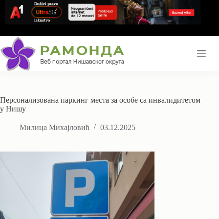
Skip
to
content
Персонализована паркинг места за особе са инвалидитетом
у Нишу
Милица Михајловић
03.12.2025