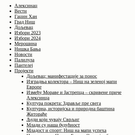
Алексинац
Вести
Гаџин Хан
Град Ниш
Дољевац
Избори 2023
Избори 2024
Мерошина
Нишка Бања
Новости
Палилула
Пантелеј
Пројекти
Дољевац: манифестације за понос
Изградња колектора – Ниш на зеленој мапи
Европе
Између Мораве и Јастрепца – скривене приче
Алексинца
Култура покрета: Здравље пре свега
Културна, историјска и природна баштина
Житорађе
Људи који чувају Сврљиг
Млади су наша будућност
Младост и спорт: Ниш на мапи успеха