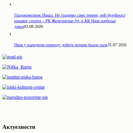
Градоначелник Ниша: Не градимо само терене, већ будућност
нишког спорта – РК Железничар Југ и КК Ниш најбољи
доказ
03.08.2026
Ниш у наредном периоду добија четири балон хале
31.07.2026
Актуелности