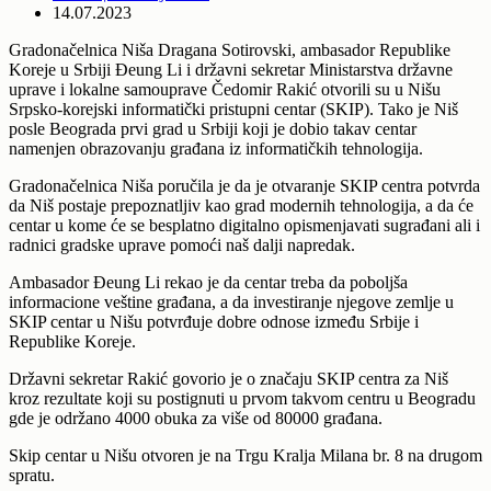
14.07.2023
Gradonačelnica Niša Dragana Sotirovski, ambasador Republike
Koreje u Srbiji Đeung Li i državni sekretar Ministarstva državne
uprave i lokalne samouprave Čedomir Rakić otvorili su u Nišu
Srpsko-korejski informatički pristupni centar (SKIP). Tako je Niš
posle Beograda prvi grad u Srbiji koji je dobio takav centar
namenjen obrazovanju građana iz informatičkih tehnologija.
Gradonačelnica Niša poručila je da je otvaranje SKIP centra potvrda
da Niš postaje prepoznatljiv kao grad modernih tehnologija, a da će
centar u kome će se besplatno digitalno opismenjavati sugrađani ali i
radnici gradske uprave pomoći naš dalji napredak.
Ambasador Đeung Li rekao je da centar treba da poboljša
informacione veštine građana, a da investiranje njegove zemlje u
SKIP centar u Nišu potvrđuje dobre odnose između Srbije i
Republike Koreje.
Državni sekretar Rakić govorio je o značaju SKIP centra za Niš
kroz rezultate koji su postignuti u prvom takvom centru u Beogradu
gde je održano 4000 obuka za više od 80000 građana.
Skip centar u Nišu otvoren je na Trgu Kralja Milana br. 8 na drugom
spratu.