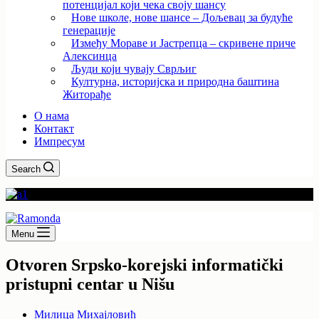
потенцијал који чека своју шансу
Нове школе, нове шансе – Дољевац за будуће
генерације
Између Мораве и Јастрепца – скривене приче
Алексинца
Људи који чувају Сврљиг
Културна, историјска и природна баштина
Житорађе
О нама
Контакт
Импресум
Search
Menu
Otvoren Srpsko-korejski informatički
pristupni centar u Nišu
Милица Михајловић