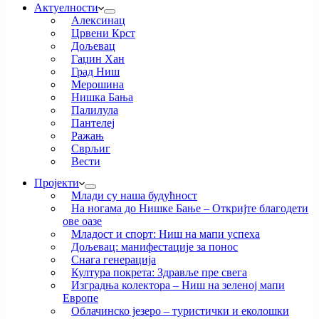
Актуелности
Алексинац
Црвени Крст
Дољевац
Гаџин Хан
Град Ниш
Мерошина
Нишка Бања
Палилула
Пантелеј
Ражањ
Сврљиг
Вести
Пројекти
Млади су наша будућност
На ногама до Нишке Бање – Откријте благодети
ове оазе
Младост и спорт: Ниш на мапи успеха
Дољевац: манифестације за понос
Снага генерација
Култура покрета: Здравље пре свега
Изградња колектора – Ниш на зеленој мапи
Европе
Облачинско језеро – туристички и еколошки