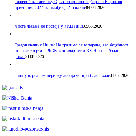
Гашевић на састанку Организационог одбора за Европско
првенство 2027. за млађе од 21 године
04.08.2026
Листе чекања не постоје у УКЦ Ниш
03.08.2026
Градоначелник Ниша: Не градимо само терене, већ будућност
нишког спорта – РК Железничар Југ и КК Ниш најбољи
доказ
03.08.2026
Ниш у наредном периоду добија четири балон хале
31.07.2026