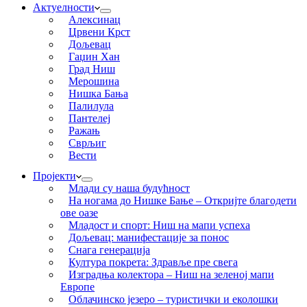
Актуелности
Алексинац
Црвени Крст
Дољевац
Гаџин Хан
Град Ниш
Мерошина
Нишка Бања
Палилула
Пантелеј
Ражањ
Сврљиг
Вести
Пројекти
Млади су наша будућност
На ногама до Нишке Бање – Откријте благодети
ове оазе
Младост и спорт: Ниш на мапи успеха
Дољевац: манифестације за понос
Снага генерација
Култура покрета: Здравље пре свега
Изградња колектора – Ниш на зеленој мапи
Европе
Облачинско језеро – туристички и еколошки