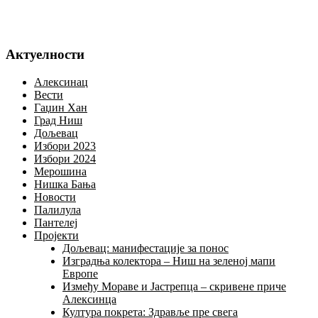
Актуелности
Алексинац
Вести
Гаџин Хан
Град Ниш
Дољевац
Избори 2023
Избори 2024
Мерошина
Нишка Бања
Новости
Палилула
Пантелеј
Пројекти
Дољевац: манифестације за понос
Изградња колектора – Ниш на зеленој мапи
Европе
Између Мораве и Јастрепца – скривене приче
Алексинца
Култура покрета: Здравље пре свега