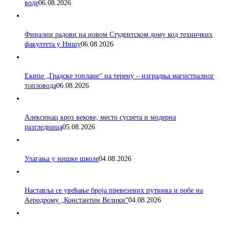
воде
06.08.2026
Финални радови на новом Студентском дому код техничких
факултета у Нишу
06.08.2026
Екипе „Градске топлане“ на терену – изградња магистралног
топловода
06.08.2026
Алексинац кроз векове, место сусрета и модерна
разгледница
05.08.2026
Улагања у нишке школе
04.08.2026
Наставља се увећање броја превезених путника и робе на
Аеродрому „Константин Велики“
04.08.2026