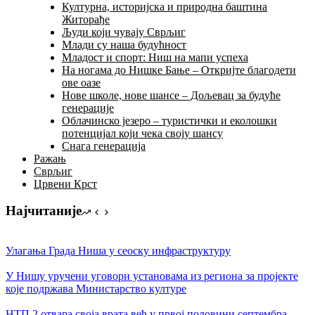
Културна, историјска и природна баштина
Житорађе
Људи који чувају Сврљиг
Млади су наша будућност
Младост и спорт: Ниш на мапи успеха
На ногама до Нишке Бање – Откријте благодети
ове оазе
Нове школе, нове шансе – Дољевац за будуће
генерације
Облачинско језеро – туристички и еколошки
потенцијал који чека своју шансу
Снага генерација
Ражањ
Сврљиг
Црвени Крст
Најчитаније
Улагања Града Ниша у сеоску инфраструктуру
У Нишу уручени уговори установама из региона за пројекте
којe подржава Министарство културе
НТП 2 отвара своја врата већ у првој половини септембра