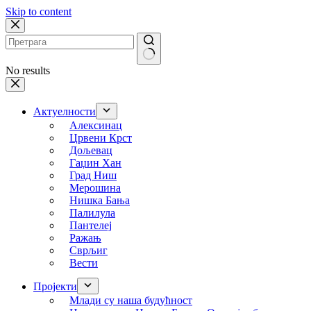
Skip to content
No results
Актуелности
Алексинац
Црвени Крст
Дољевац
Гаџин Хан
Град Ниш
Мерошина
Нишка Бања
Палилула
Пантелеј
Ражањ
Сврљиг
Вести
Пројекти
Млади су наша будућност