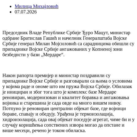
Милица Михајловић
07.07.2026
Председник Владе Републике Србије Ђуро Мацут, министар
одбране Братислав Гашић и начелник Генералштаба Војске
Србије генерал Милан Мојсиловић са сарадницима обишли су
припаднике Војске Србије ангажованих у Копненој зони
безбеднсти у бази „Мердаре“.
Након рапорта премијер и министар поздравили су
припаднике Војске Србије и разговарали са њима о условима
у којима раде и ономе што им пружа Војска Србије. Обилазак
је инициран и због тога што је комплекс базе Мердаре
реновиран, модернизован и квалитет боравка и ангажовања
војника и старешина је сада овде на много вишем нивоу.
Потпуно је реновиран централни објекат базе, где војници
бораве, спавају и обедују. Урађена је термоизолација,
хидроизолација, сада овај објекат поседује агрегат, чиме би и у
случају коришћења сопствених извора могао да опстане и
више месеци, речено је током обиласка.