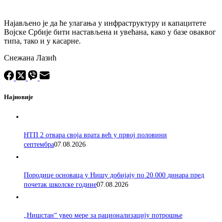
Најављено је да ће улагања у инфраструктуру и капацитете
Војске Србије бити настављена и увећана, како у базе оваквог
типа, тако и у касарне.
Снежана Лазић
Најновије
НТП 2 отвара своја врата већ у првој половини
септембра
07.08.2026
Породицe основаца у Нишу добијају по 20.000 динара пред
почетак школске године
07.08.2026
„Нишстан“ увео мере за рационализацију потрошње