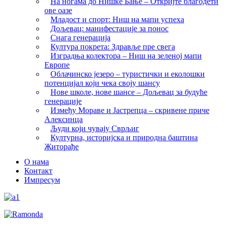
На ногама до Нишке Бање – Откријте благодети
ове оазе
Младост и спорт: Ниш на мапи успеха
Дољевац: манифестације за понос
Снага генерација
Култура покрета: Здравље пре свега
Изградња колектора – Ниш на зеленој мапи
Европе
Облачинско језеро – туристички и еколошки
потенцијал који чека своју шансу
Нове школе, нове шансе – Дољевац за будуће
генерације
Између Мораве и Јастрепца – скривене приче
Алексинца
Људи који чувају Сврљиг
Културна, историјска и природна баштина
Житорађе
О нама
Контакт
Импресум