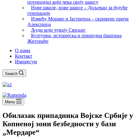
потенцијал који чека своју шансу
Нове школе, нове шансе – Дољевац за будуће
генерације
Између Мораве и Јастрепца – скривене приче
Алексинца
Људи који чувају Сврљиг
Културна, историјска и природна баштина
Житорађе
О нама
Контакт
Импресум
Search
Menu
Обилазак припадника Војске Србије у
Копненој зони безбедности у бази
„Мердаре“