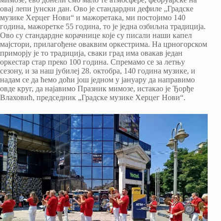
овај лепи јунски дан. Ово је стандардни дефиле „Градске
музике Херцег Нови“ и мажоретака, ми постојимо 140
година, мажоретке 55 година, то је једна озбиљна традиција.
Ово су стандардне корачнице које су писали наши капел
мајстори, прилагођене оваквим оркестрима. На црногорском
приморју је то традиција, сваки град има овакав један
оркестар стар преко 100 година. Спремамо се за летњу
сезону, и за наш јубилеј 28. октобра, 140 година музике, и
надам се да ћемо доћи још једном у јануару да направимо
овде круг, да најавимо Празник мимозе, истакао је Ђорђе
Влаховић, председник „Градске музике Херцег Нови“.