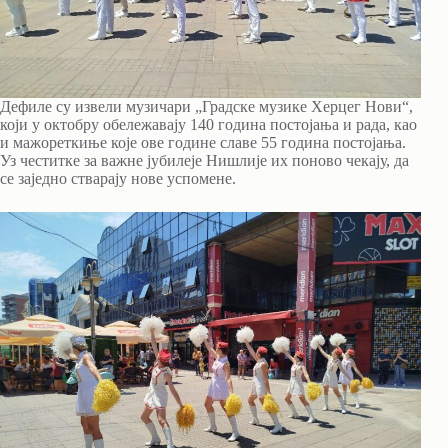
Дефиле су извели музичари „Градске музике Херцег Нови“,
који у октобру обележавају 140 година постојања и рада, као
и мажореткиње које ове године славе 55 година постојања.
Уз честитке за важне јубилеје Нишлије их поново чекају, да
се заједно стварају нове успомене.