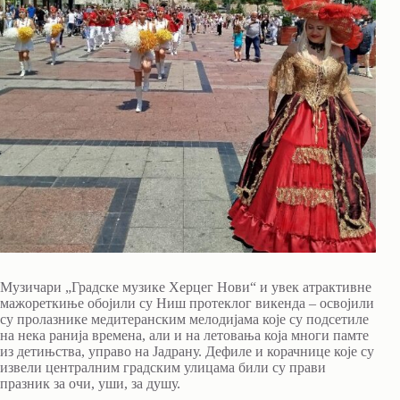
Музичари „Градске музике Херцег Нови“ и увек атрактивне
мажореткиње обојили су Ниш протеклог викенда – освојили
су пролазнике медитеранским мелодијама које су подсетиле
на нека ранија времена, али и на летовања која многи памте
из детињства, управо на Јадрану. Дефиле и корачнице које су
извели централним градским улицама били су прави
празник за очи, уши, за душу.