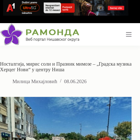
Skip
to
content
Носталгија, мирис соли и Празник мимозе – „Градска музика
Херцег Нови“ у центру Ниша
Милица Михајловић
08.06.2026