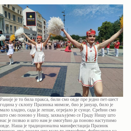
Раније је то била пракса, били смо овде пре једно пет-шест
година у склопу Празника мимозе, био је јануар, било је
мало хладно, сада је лепше, огрејало је сунце. Срећни смо
што смо поново у Нишу, захваљујемо се Граду Нишу што
нас је позвао и што нам је омогућио да поново наступимо
овде. Наша је традиционална манифестација Празник
мимозе, ево донели смо мало те атмосфере, фебруарске на