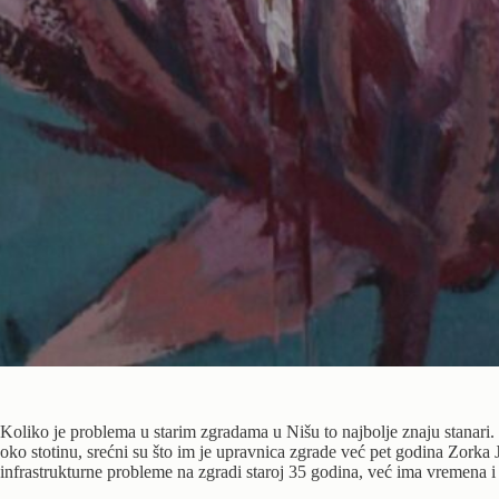
Koliko je problema u starim zgradama u Nišu to najbolje znaju stanari.
oko stotinu, srećni su što im je upravnica zgrade već pet godina Zorka
infrastrukturne probleme na zgradi staroj 35 godina, već ima vremena i 