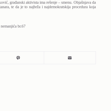
ović, građanski aktivista ima rešenje – smenu. Objašnjava da
nara, te da je to najbrža i najdemokratskija procedura koja
 nemanjića br.67