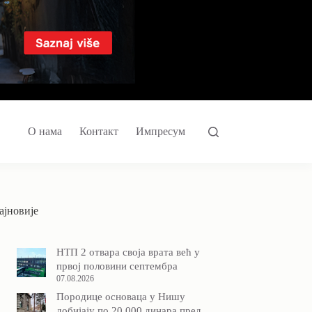
О нама
Контакт
Импресум
ајновије
НТП 2 отвара своја врата већ у
првој половини септембра
07.08.2026
Породицe основаца у Нишу
добијају по 20.000 динара пред