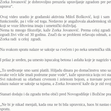
Zorka Jovanović je dobrovoljno preuzela upravljanje zgradom pre pet
uprava“.
Ovaj video uradio je građanski aktivista Miloš Bošković, koji i sam
funkcioniše, pa i više od toga. Nedavno je angažovala akademskog slik
koji se voze liftovima imaju i umetnički doživljaj.
Nema tu mnogo filozofije, kaže Zorka Jovanović. Prema celoj zgradi
zgradi živi više od 30 godina. Znači da se problemi rešavaju odmah, a
Zorka radi u celoj zgradi.
Na svakom spratu nalaze se saksije sa cvećem i po neka umetnička slika,
I prilaz je sređen, pa umesto ispucalog betona i asfalta koje je nagrizl
„To sređivanje smo sami platili. Hiljadu dinara po domaćinstvu smo sak
svake veće kiše imali podrume pune vode“, kaže upravnica koju svi sta
Svi rukohvati su ofarbani crvenom i zelenom bojom, a travnate povr
ulazu nalaze se saksije sa tujama, a Zorka Jovanović kaže da je zid svo
Stanari dodaju i da zgradu treba obići pred Novogodišnje i Božićne praz
„Ne bi je nikad menjali, kada ona ne bi bila upravnica, haos bi nastao
spratu.