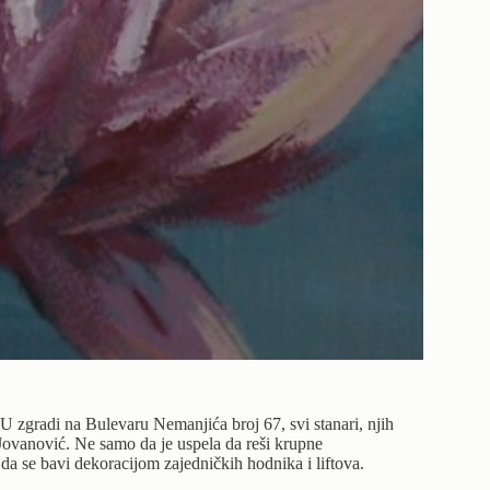
 U zgradi na Bulevaru Nemanjića broj 67, svi stanari, njih
 Jovanović. Ne samo da je uspela da reši krupne
da se bavi dekoracijom zajedničkih hodnika i liftova.