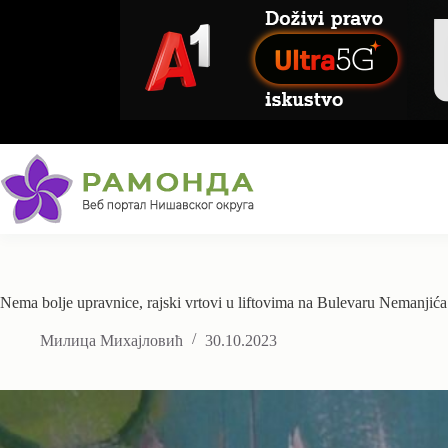
Skip
to
content
Nema bolje upravnice, rajski vrtovi u liftovima na Bulevaru Nemanjića
Милица Михајловић
30.10.2023