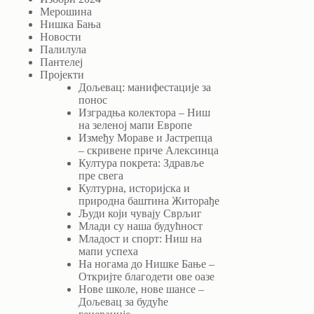
Мерошина
Нишка Бања
Новости
Палилула
Пантелеј
Пројекти
Дољевац: манифестације за
понос
Изградња колектора – Ниш
на зеленој мапи Европе
Између Мораве и Јастрепца
– скривене приче Алексинца
Култура покрета: Здравље
пре свега
Културна, историјска и
природна баштина Житорађе
Људи који чувају Сврљиг
Млади су наша будућност
Младост и спорт: Ниш на
мапи успеха
На ногама до Нишке Бање –
Откријте благодети ове оазе
Нове школе, нове шансе –
Дољевац за будуће