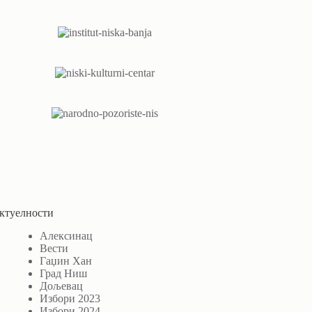
ктуелности
Алексинац
Вести
Гаџин Хан
Град Ниш
Дољевац
Избори 2023
Избори 2024