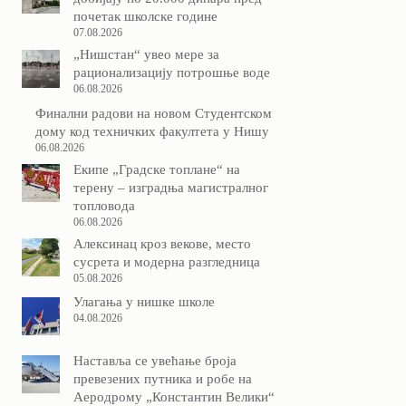
почетак школске године
07.08.2026
„Нишстан“ увео мере за
рационализацију потрошње воде
06.08.2026
Финални радови на новом Студентском
дому код техничких факултета у Нишу
06.08.2026
Екипе „Градске топлане“ на
терену – изградња магистралног
топловода
06.08.2026
Алексинац кроз векове, место
сусрета и модерна разгледница
05.08.2026
Улагања у нишке школе
04.08.2026
Наставља се увећање броја
превезених путника и робе на
Аеродрому „Константин Велики“