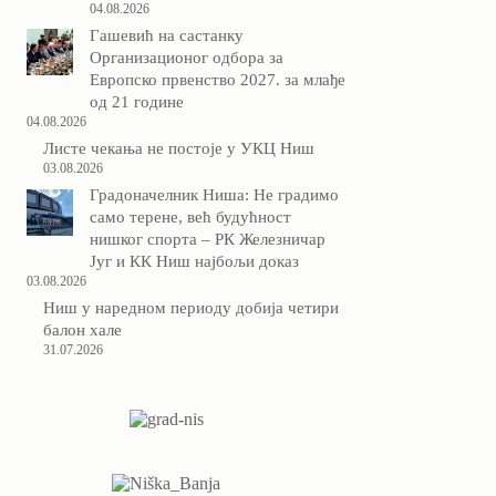
04.08.2026
Гашевић на састанку
Организационог одбора за
Европско првенство 2027. за млађе
од 21 године
04.08.2026
Листе чекања не постоје у УКЦ Ниш
03.08.2026
Градоначелник Ниша: Не градимо
само терене, већ будућност
нишког спорта – РК Железничар
Југ и КК Ниш најбољи доказ
03.08.2026
Ниш у наредном периоду добија четири
балон хале
31.07.2026