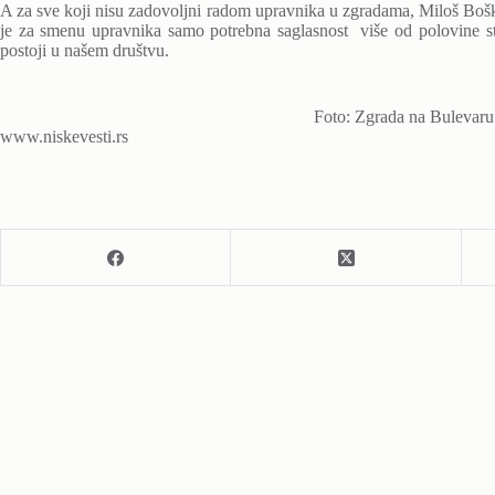
A za sve koji nisu zadovoljni radom upravnika u zgradama, Miloš Bošk
je za smenu upravnika samo potrebna saglasnost više od polovine sta
postoji u našem društvu.
Foto: Zgrada na Bulevaru
www.niskevesti.rs