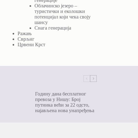
генерације
Облачинско језеро –
туристички и еколошки
потенцијал који чека своју
шансу
Снага генерација
Ражањ
Сврљиг
Црвени Крст
Годину дана бесплатног
превоза у Нишу: Број
путника већи за 22 одсто,
најављена нова унапређења