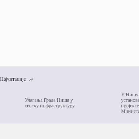
Најчитаније
У Нишу 
Улагања Града Ниша у
установа
сеоску инфраструктуру
пројекте
Министа