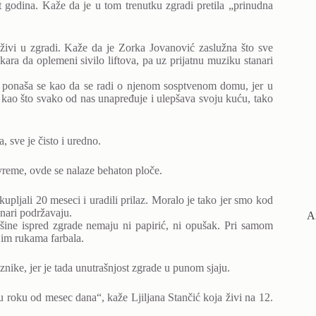
 godina. Kaže da je u tom trenutku zgradi pretila „prinudna
 živi u zgradi. Kaže da je Zorka Jovanović zaslužna što sve
ara da oplemeni sivilo liftova, pa uz prijatnu muziku stanari
 ponaša se kao da se radi o njenom sosptvenom domu, jer u
 kao što svako od nas unapređuje i ulepšava svoju kuću, tako
 sve je čisto i uredno.
o vreme, ovde se nalaze behaton ploče.
upljali 20 meseci i uradili prilaz. Moralo je tako jer smo kod
nari podržavaju.
А
šine ispred zgrade nemaju ni papirić, ni opušak. Pri samom
jim rukama farbala.
nike, jer je tada unutrašnjost zgrade u punom sjaju.
 u roku od mesec dana“, kaže Ljiljana Stančić koja živi na 12.