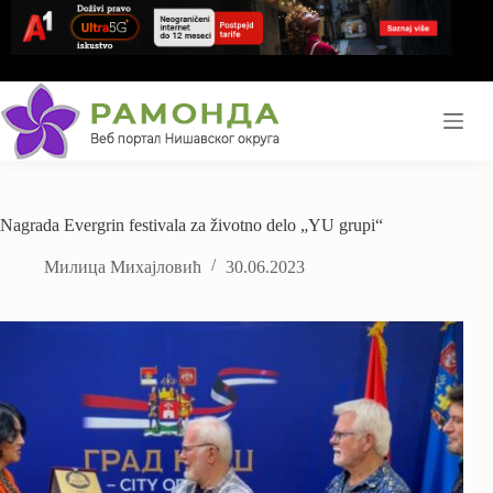
Skip
to
content
Nagrada Evergrin festivala za životno delo „YU grupi“
Милица Михајловић
30.06.2023