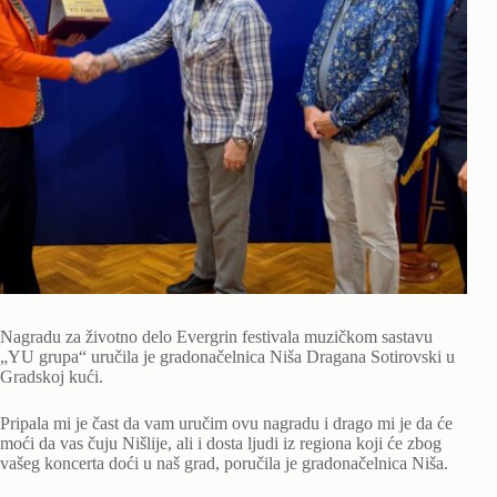
Nagradu za životno delo Evergrin festivala muzičkom sastavu
„YU grupa“ uručila je gradonačelnica Niša Dragana Sotirovski u
Gradskoj kući.
Pripala mi je čast da vam uručim ovu nagradu i drago mi je da će
moći da vas čuju Nišlije, ali i dosta ljudi iz regiona koji će zbog
vašeg koncerta doći u naš grad, poručila je gradonačelnica Niša.