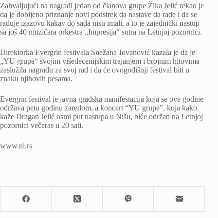
Zahvaljujući na nagradi jedan od članova grupe Žika Jelić rekao je
da je dobijeno priznanje novi podstrek da nastave da rade i da se
raduje izazovu kakav do sada nisu imali, a to je zajednički nastup
sa još 40 muzičara orkestra „Impresija“ sutra na Letnjoj pozornici.
Direktorka Evergrin festivala Snežana Jovanović kazala je da je
„YU grupa“ svojim višedecenijskim trajanjem i brojnim hitovima
zaslužila nagradu za svoj rad i da će ovogodišnji festival biti u
znaku njihovih pesama.
Evergrin festival je javna gradska manifestacija koja se ove godine
održava petu godinu zaredom, a koncert “YU grupe”, koja kako
kaže Dragan Jelić osmi put nastupa u Nišu, biće održan na Letnjoj
pozornici večeras u 20 sati.
www.ni.rs