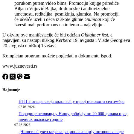
porukom putem video bima. Promociju knjige prirediće
Biljana Vujović Bajka, dr dramske i audiovizuelne
umetnosti, rediteljka, pesnikinja, glumica. Na promociji
će učešće uzeti i deca iz škole glume
Glumbal
koji će
izvesti mali performans na tu temu – najavljuju.
U okviru ove manifestacije će biti održan
Oldtajmer fest
, a
najavljeni su nastupi niškog
Kerbera
19. avgusta i Vlade Georgieva
20. avgusta u niškoj Tvršavi.
Kompletan program možete pogledati u dokumentu ispod.
www.juznevesti.rs
Најновије
НТП 2 отвара своја врата већ у првој половини септембра
07.08.2026
Породицe основаца у Нишу добијају по 20.000 динара пред
почетак школске године
07.08.2026
„Нишстан“ увео мере за рационализацију потрошње воде