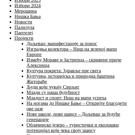
Избори 2023
Избори 2024
Мерошина
Нишка Бања
Новости
Палилула
Пантелеј
Пројекти
Дољевац: манифестације за понос
Изградња колектора – Ниш на зеленој мапи
Европе
Између Мораве и Јастрепца – скривене приче
Алексинца
Култура покрета: Здравље пре свега
Културна, историјска и природна баштина
Житорађе
Људи који чувају Сврљиг
Млади су наша будућност
Младост и спорт: Ниш на мапи успеха
На ногама до Нишке Бање – Откријте благодети
ове оазе
Нове школе, нове шансе – Дољевац за будуће
генерације
Облачинско језеро – туристички и еколошки
потенцијал који чека своју шансу