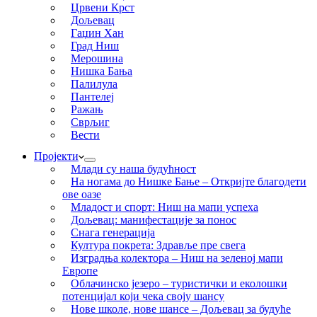
Црвени Крст
Дољевац
Гаџин Хан
Град Ниш
Мерошина
Нишка Бања
Палилула
Пантелеј
Ражањ
Сврљиг
Вести
Пројекти
Млади су наша будућност
На ногама до Нишке Бање – Откријте благодети
ове оазе
Младост и спорт: Ниш на мапи успеха
Дољевац: манифестације за понос
Снага генерација
Култура покрета: Здравље пре свега
Изградња колектора – Ниш на зеленој мапи
Европе
Облачинско језеро – туристички и еколошки
потенцијал који чека своју шансу
Нове школе, нове шансе – Дољевац за будуће