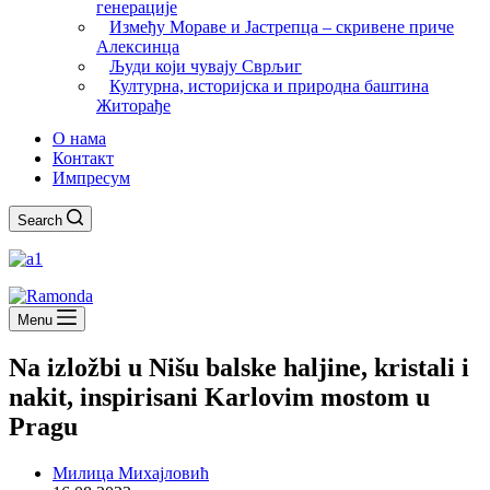
генерације
Између Мораве и Јастрепца – скривене приче
Алексинца
Људи који чувају Сврљиг
Културна, историјска и природна баштина
Житорађе
О нама
Контакт
Импресум
Search
Menu
Na izložbi u Nišu balske haljine, kristali i
nakit, inspirisani Karlovim mostom u
Pragu
Милица Михајловић