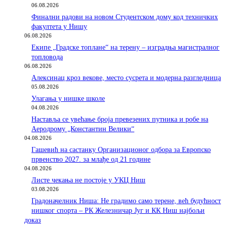
06.08.2026
Финални радови на новом Студентском дому код техничких
факултета у Нишу
06.08.2026
Екипе „Градске топлане“ на терену – изградња магистралног
топловода
06.08.2026
Алексинац кроз векове, место сусрета и модерна разгледница
05.08.2026
Улагања у нишке школе
04.08.2026
Наставља се увећање броја превезених путника и робе на
Аеродрому „Константин Велики“
04.08.2026
Гашевић на састанку Организационог одбора за Европско
првенство 2027. за млађе од 21 године
04.08.2026
Листе чекања не постоје у УКЦ Ниш
03.08.2026
Градоначелник Ниша: Не градимо само терене, већ будућност
нишког спорта – РК Железничар Југ и КК Ниш најбољи
доказ