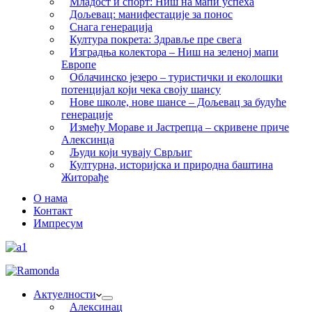
Младост и спорт: Ниш на мапи успеха
Дољевац: манифестације за понос
Снага генерација
Култура покрета: Здравље пре свега
Изградња колектора – Ниш на зеленој мапи
Европе
Облачинско језеро – туристички и еколошки
потенцијал који чека своју шансу
Нове школе, нове шансе – Дољевац за будуће
генерације
Између Мораве и Јастрепца – скривене приче
Алексинца
Људи који чувају Сврљиг
Културна, историјска и природна баштина
Житорађе
О нама
Контакт
Импресум
Актуелности
Алексинац