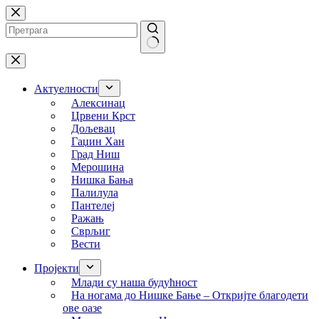
Skip
to
content
No
results
Актуелности
Алексинац
Црвени Крст
Дољевац
Гаџин Хан
Град Ниш
Мерошина
Нишка Бања
Палилула
Пантелеј
Ражањ
Сврљиг
Вести
Пројекти
Млади су наша будућност
На ногама до Нишке Бање – Откријте благодети
ове оазе