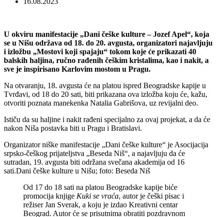
16.08.2023
U okviru manifestacije „Dani češke kulture – Jozef Apel“, koja
se u Nišu održava od 18. do 20. avgusta, organizatori najavljuju
i izložbu „Mostovi koji spajaju“ tokom koje će prikazati 40
balskih haljina, ručno rađenih češkim kristalima, kao i nakit, a
sve je inspirisano Karlovim mostom u Pragu.
Na otvaranju, 18. avgusta će na platou ispred Beogradske kapije u
Tvrđavi, od 18 do 20 sati, biti prikazana ova izložba koju će, kažu,
otvoriti poznata manekenka Natalia Gabrišova, uz revijalni deo.
Ističu da su haljine i nakit rađeni specijalno za ovaj projekat, a da će
nakon Niša postavka biti u Pragu i Bratislavi.
Organizator niške manifestacije „Dani češke kulture“ je Asocijacija
srpsko-češkog prijateljstva „Beseda Niš“, a najavljuju da će
sutradan, 19. avgusta biti održana svečana akademija od 16
sati.
Dani češke kulture u Nišu; foto: Beseda Niš
Od 17 do 18 sati na platou Beogradske kapije biće
promocija knjige
Kuki se vraća
, autor je češki pisac i
režiser Jan Sverak, a koju je izdao Kreativni centar
Beograd. Autor će se prisutnima obratiti pozdravnom