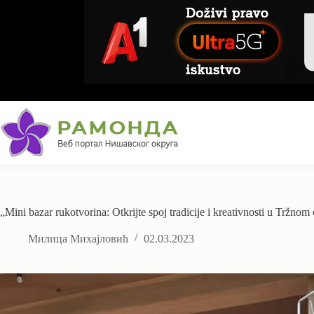
Skip
to
content
„Mini bazar rukotvorina: Otkrijte spoj tradicije i kreativnosti u Tržnom
Милица Михајловић
02.03.2023