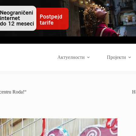
Актуелности
Пројекти
 centru Roda!“
Н