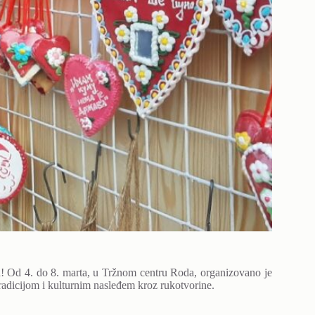
na! Od 4. do 8. marta, u Tržnom centru Roda, organizovano je
adicijom i kulturnim nasleđem kroz rukotvorine.