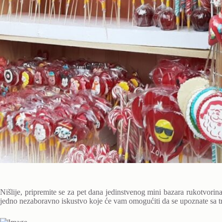
Nišlije, pripremite se za pet dana jedinstvenog mini bazara rukotvori
jedno nezaboravno iskustvo koje će vam omogućiti da se upoznate sa tr