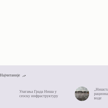
Најчитаније
„Нишста
Улагања Града Ниша у
рациона
сеоску инфраструктуру
воде