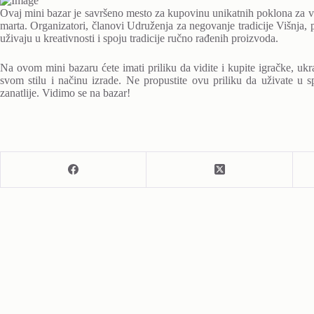
Ovaj mini bazar je savršeno mesto za kupovinu unikatnih poklona za
marta. Organizatori, članovi Udruženja za negovanje tradicije Višnja,
uživaju u kreativnosti i spoju tradicije ručno rađenih proizvoda.
Na ovom mini bazaru ćete imati priliku da vidite i kupite igračke, ukra
svom stilu i načinu izrade. Ne propustite ovu priliku da uživate u sp
zanatlije. Vidimo se na bazar!