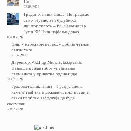
Ниш
03.08.2026
Градоначелник Ниша: Не градимо
само терене, већ будућност
нишког спорта – РК Железничар
Југ и КК Ниш најбољи доказ
03.08.2026
Ниш у наредном периоду добија четири
балон хале
31.07.2026
Директор УКЦ др Милан Лазаревић:
Највише пријава због упућивања
пацијената у приватне ординације
31.07.2026
Градоначелник Ниша – Град је спона
између грађана и државних институција,
сваки проблем заслужује да буде
саслушан
30.07.2026