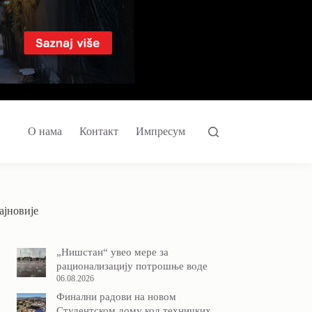
О нама
Контакт
Импресум
ајновије
„Нишстан“ увео мере за
рационализацију потрошње воде
06.08.2026
Финални радови на новом
Студентском дому код техничких