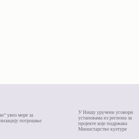
У Нишу уручени уговори
н“ увео мере за
установама из региона за
лизацију потрошње
пројекте којe подржава
Министарство културе