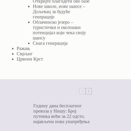
Откријте благодети ове оазе
Нове школе, нове шансе –
Дољевац за будуће
генерације
Облачинско језеро –
туристички и еколошки
потенцијал који чека своју
шансу
Снага генерација
Ражањ
Сврљиг
Црвени Крст
Годину дана бесплатног
превоза у Нишу: Број
путника већи за 22 одсто,
најављена нова унапређења