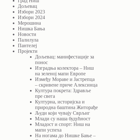
Град Ниш
Дољевац
Избори 2023
Избори 2024
Мерошина
Нишка Бања
Новости
Палилула
Пантелеј
Пројекти
Дољевац: манифестације за
понос
Изградња колектора – Ниш
на зеленој мапи Европе
Између Мораве и Јастрепца
– скривене приче Алексинца
Култура покрета: Здравље
пре свега
Културна, историјска и
природна баштина Житорађе
Људи који чувају Сврљиг
Млади су наша будућност
Младост и спорт: Ниш на
мапи успеха
На ногама до Нишке Бање –