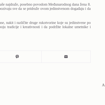
 vaše najdraže, posebno povodom Međunarodnog dana žena 8.
 pozivaju sve da se pridruže ovom jedinstvenom događaju i da
se, nakit i različite druge rukotvorine koje su jedinstvene po
oju tradicije i kreativnosti i da podržite lokalne umetnike i
А