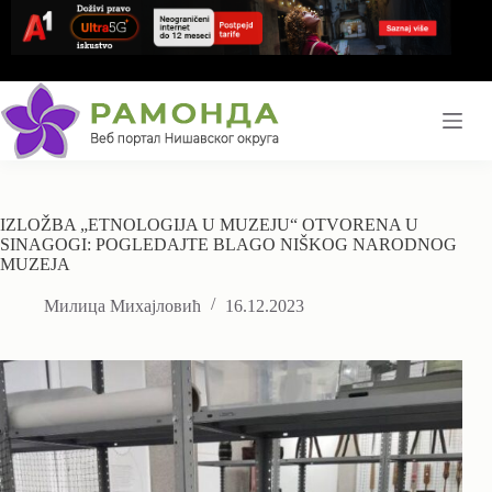
Skip
to
content
IZLOŽBA „ETNOLOGIJA U MUZEJU“ OTVORENA U
SINAGOGI: POGLEDAJTE BLAGO NIŠKOG NARODNOG
MUZEJA
Милица Михајловић
16.12.2023