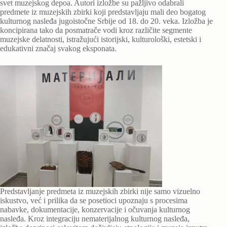
svet muzejskog depoa. Autori izložbe su pažljivo odabrali
predmete iz muzejskih zbirki koji predstavljaju mali deo bogatog
kulturnog nasleđa jugoistočne Srbije od 18. do 20. veka. Izložba je
koncipirana tako da posmatrače vodi kroz različite segmente
muzejske delatnosti, istražujući istorijski, kulturološki, estetski i
edukativni značaj svakog eksponata.
Predstavljanje predmeta iz muzejskih zbirki nije samo vizuelno
iskustvo, već i prilika da se posetioci upoznaju s procesima
nabavke, dokumentacije, konzervacije i očuvanja kulturnog
nasleđa. Kroz integraciju nematerijalnog kulturnog nasleđa,