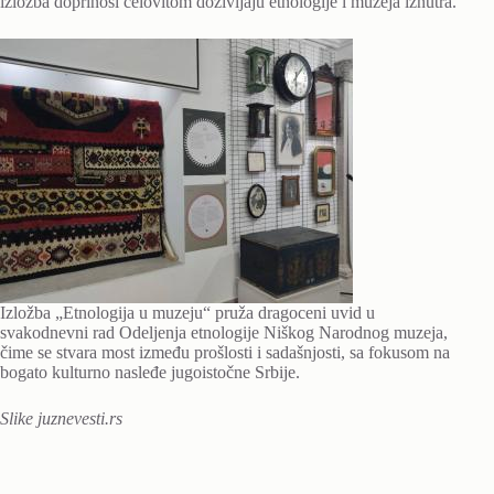
izložba doprinosi celovitom doživljaju etnologije i muzeja iznutra.
Izložba „Etnologija u muzeju“ pruža dragoceni uvid u
svakodnevni rad Odeljenja etnologije Niškog Narodnog muzeja,
čime se stvara most između prošlosti i sadašnjosti, sa fokusom na
bogato kulturno nasleđe jugoistočne Srbije.
Slike juznevesti.rs