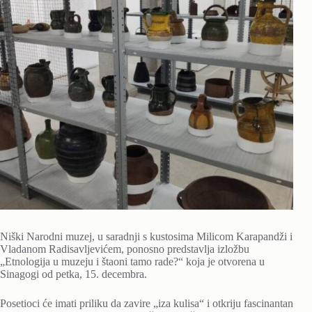
Niški Narodni muzej, u saradnji s kustosima Milicom Karapandži i
Vladanom Radisavljevićem, ponosno predstavlja izložbu
„Etnologija u muzeju i štaoni tamo rade?“ koja je otvorena u
Sinagogi od petka, 15. decembra.
Posetioci će imati priliku da zavire „iza kulisa“ i otkriju fascinantan