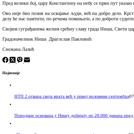
Пред велики бој, цару Константину на небу се први пут указао 
Ово није био позив на освајање људи, већ на добро дело. Крс
делу ће нас памтити, по речима помињати, а по доброти судити
Својим суграђанима желим срећну славу града Ниша, Свети цар
Градоначелник Ниша Драгослав Павловић
Снежана Лазић
Најновије
НТП 2 отвара своја врата већ у првој половини септембра
07
Породицe основаца у Нишу добијају по 20.000 динара пред