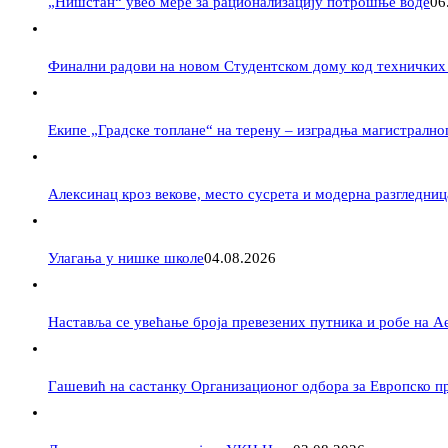
„Нишстан“ увео мере за рационализацију потрошње воде
06
Финални радови на новом Студентском дому код техничких
Екипе „Градске топлане“ на терену – изградња магистрално
Алексинац кроз векове, место сусрета и модерна разгледниц
Улагања у нишке школе
04.08.2026
Наставља се увећање броја превезених путника и робе на 
Гашевић на састанку Организационог одбора за Европско пр