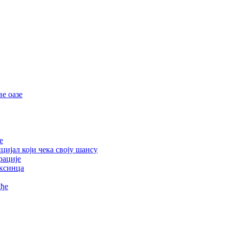
е оазе
е
цијал који чека своју шансу
рације
ексинца
ађе