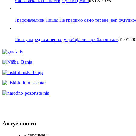
Листе чекања не постоје у УКЦ Ниш
03.08.2026
Градоначелник Ниша: Не градимо само терене, већ будућно
Ниш у наредном периоду добија четири балон хале
31.07.20
Актуелности
Алексинац