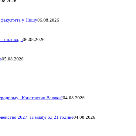
.08.2026
 факултета у Нишу
06.08.2026
г топловода
06.08.2026
а
05.08.2026
Аеродрому „Константин Велики“
04.08.2026
венство 2027. за млађе од 21 године
04.08.2026