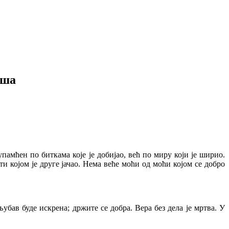
иша
памћен по биткама које је добијао, већ по миру који је ширио.
оти којом је друге јачао. Нема веће моћи од моћи којом се добро
бав буде искрена; држите се добра. Вера без дела је мртва. У