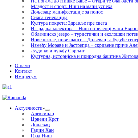
На ногама до Нишке Бање – Откријте благодети ов
Младост и спорт: Ниш на мапи успеха
Дољевац: манифестације за понос
Снага генерација
Култура покрета: Здравље пре свега
Изградња колектора – Ниш на зеленој мапи Европ
Облачинско језеро – туристички и еколошки потен
Нове школе, нове шансе – Дољевац за будуће гене
Између Мораве и Јастрепца – скривене приче Ал
Људи који чувају Сврљиг
Културна, историјска и природна баштина Житор
О нама
Контакт
Импресум
Актуелности
Алексинац
Црвени Крст
Дољевац
Гаџин Хан
Град Ниш