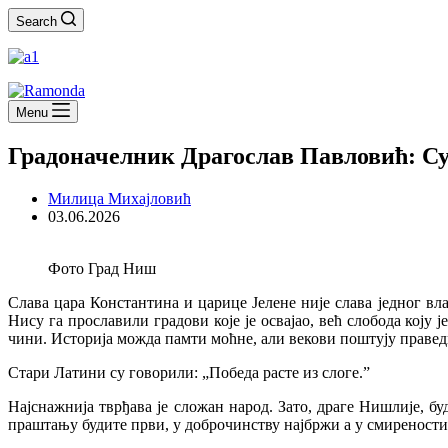
Search
Menu
Градоначелник Драгослав Павловић: С
Милица Михајловић
03.06.2026
Фото Град Ниш
Слава цара Константина и царице Јелене није слава једног вла
Нису га прославили градови које је освајао, већ слобода коју ј
чини. Историја можда памти моћне, али векови поштују правед
Стари Латини су говорили: „Победа расте из слоге.”
Најснажнија тврђава је сложан народ. Зато, драге Нишлије, б
праштању будите први, у доброчинству најбржи а у смирености