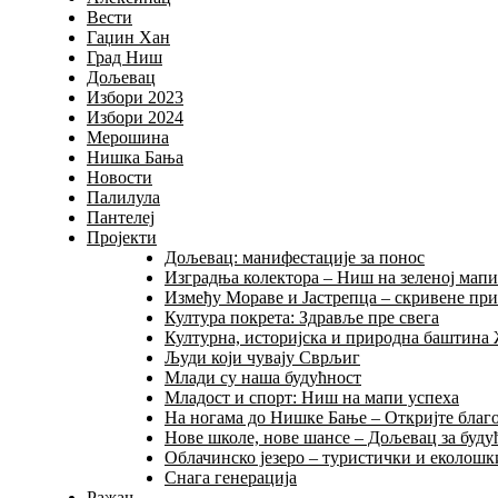
Вести
Гаџин Хан
Град Ниш
Дољевац
Избори 2023
Избори 2024
Мерошина
Нишка Бања
Новости
Палилула
Пантелеј
Пројекти
Дољевац: манифестације за понос
Изградња колектора – Ниш на зеленој мап
Између Мораве и Јастрепца – скривене пр
Култура покрета: Здравље пре свега
Културна, историјска и природна баштина
Људи који чувају Сврљиг
Млади су наша будућност
Младост и спорт: Ниш на мапи успеха
На ногама до Нишке Бање – Откријте благо
Нове школе, нове шансе – Дољевац за буду
Облачинско језеро – туристички и еколошки
Снага генерација
Ражањ