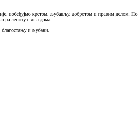
лије, побеђујмо крстом, љубављу, добротом и правим делом. По
тера лепоту свога дома.
, благостању и љубави.