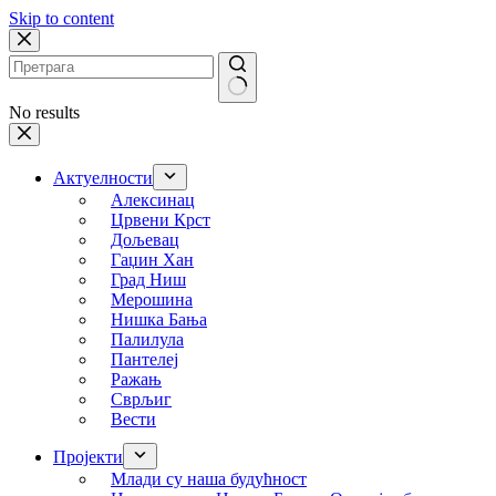
Skip to content
No results
Актуелности
Алексинац
Црвени Крст
Дољевац
Гаџин Хан
Град Ниш
Мерошина
Нишка Бања
Палилула
Пантелеј
Ражањ
Сврљиг
Вести
Пројекти
Млади су наша будућност