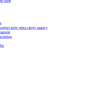
е оазе
е
цијал који чека своју шансу
рације
ексинца
ађе