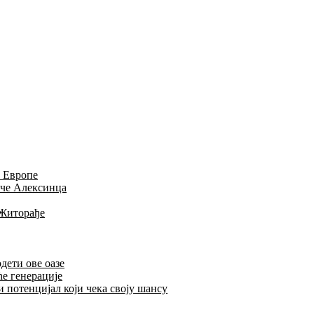
и Европе
иче Алексинца
 Житорађе
дети ове оазе
ће генерације
 потенцијал који чека своју шансу