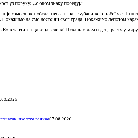
крст уз поруку: „У овом знаку побеђуј.”
т није само знак победе, него и знак љубави која побеђује. Ниш
. Покажимо да смо достојни свог града. Покажимо лепотом карак
 Константин и царица Јелена! Нека нам дом и деца расту у миру
.08.2026
 почетак школске године
07.08.2026