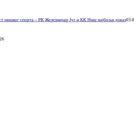
ст нишког спорта – РК Железничар Југ и КК Ниш најбољи доказ
03.
26