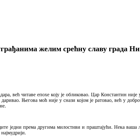
уграђанима желим срећну славу града Н
дара, већ читаве епохе коју је обликовао. Цар Константин није у
е даривао. Његова моћ није у снази којом је ратовао, већ у добр
не.
удите једни према другима милостиви и праштајући. Нека ваша љу
 најмудрији.