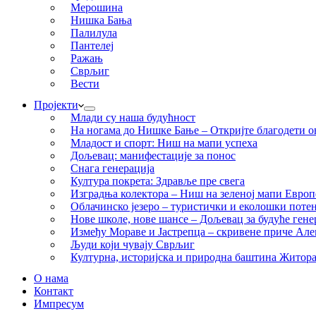
Мерошина
Нишка Бања
Палилула
Пантелеј
Ражањ
Сврљиг
Вести
Пројекти
Млади су наша будућност
На ногама до Нишке Бање – Откријте благодети ов
Младост и спорт: Ниш на мапи успеха
Дољевац: манифестације за понос
Снага генерација
Култура покрета: Здравље пре свега
Изградња колектора – Ниш на зеленој мапи Европ
Облачинско језеро – туристички и еколошки потен
Нове школе, нове шансе – Дољевац за будуће гене
Између Мораве и Јастрепца – скривене приче Ал
Људи који чувају Сврљиг
Културна, историјска и природна баштина Житор
О нама
Контакт
Импресум