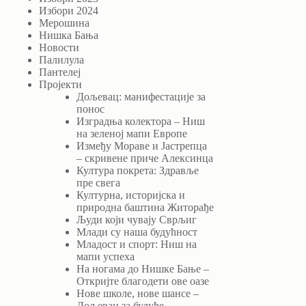
Избори 2024
Мерошина
Нишка Бања
Новости
Палилула
Пантелеј
Пројекти
Дољевац: манифестације за
понос
Изградња колектора – Ниш
на зеленој мапи Европе
Између Мораве и Јастрепца
– скривене приче Алексинца
Култура покрета: Здравље
пре свега
Културна, историјска и
природна баштина Житорађе
Људи који чувају Сврљиг
Млади су наша будућност
Младост и спорт: Ниш на
мапи успеха
На ногама до Нишке Бање –
Откријте благодети ове оазе
Нове школе, нове шансе –
Дољевац за будуће