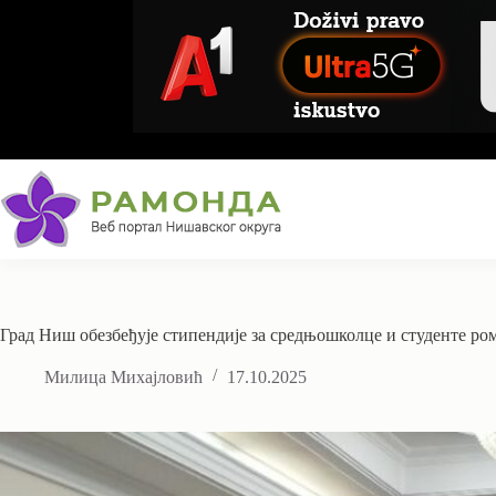
Skip
to
content
Град Ниш обезбеђује стипендије за средњошколце и студенте р
Милица Михајловић
17.10.2025