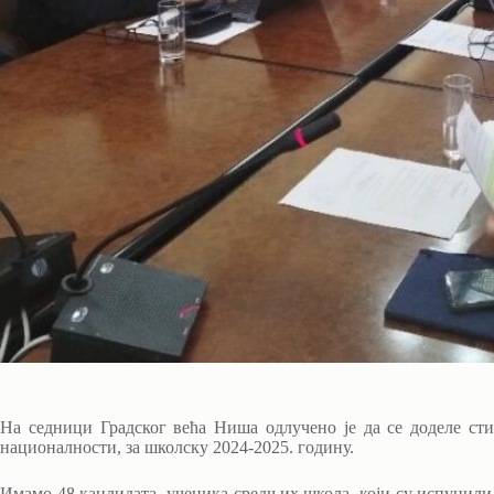
На седници Градског већа Ниша одлучено је да се доделе ст
националности, за школску 2024-2025. годину.
Имамо 48 кандидата, ученика средњих школа, који су испунили 