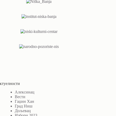
ктуелности
Алексинац
Вести
Гаџин Хан
Град Ниш
Дољевац
Избори 2023