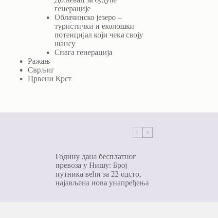
генерације
Облачинско језеро –
туристички и еколошки
потенцијал који чека своју
шансу
Снага генерација
Ражањ
Сврљиг
Црвени Крст
Годину дана бесплатног
превоза у Нишу: Број
путника већи за 22 одсто,
најављена нова унапређења