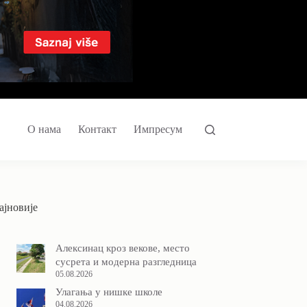
О нама
Контакт
Импресум
ајновије
Алексинац кроз векове, место
сусрета и модерна разгледница
05.08.2026
Улагања у нишке школе
04.08.2026