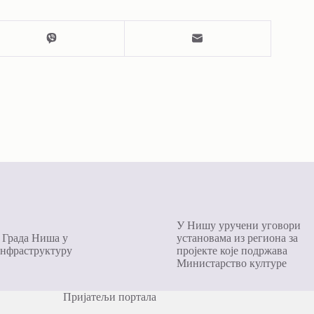
У Нишу уручени уговори
 Града Ниша у
установама из региона за
инфраструктуру
пројекте којe подржава
Министарство културе
Пријатељи портала