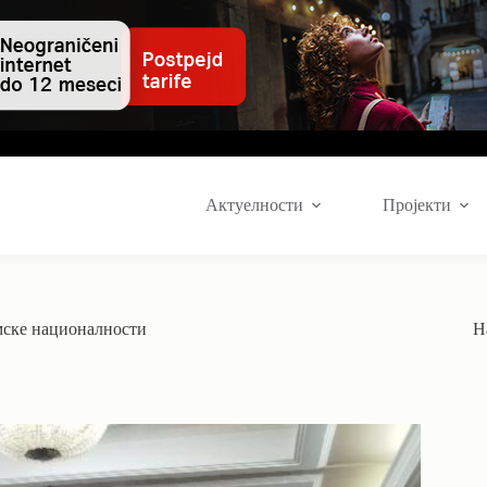
Актуелности
Пројекти
омске националности
Н