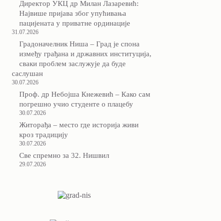
Директор УКЦ др Милан Лазаревић:
Највише пријава због упућивања
пацијената у приватне ординације
31.07.2026
Градоначелник Ниша – Град је спона
између грађана и државних институција,
сваки проблем заслужује да буде
саслушан
30.07.2026
Проф. др Небојша Кнежевић – Како сам
погрешно учио студенте о плацебу
30.07.2026
Житорађа – место где историја живи
кроз традицију
30.07.2026
Све спремно за 32. Нишвил
29.07.2026