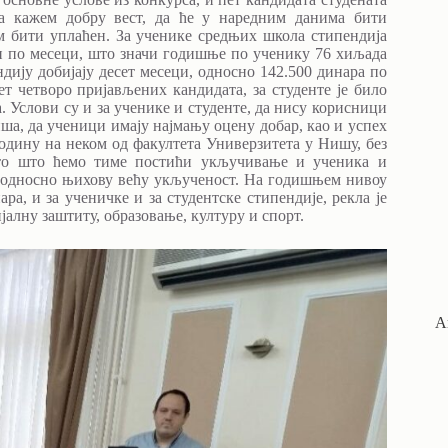
да кажем добру вест, да ће у наредним данима бити
им бити уплаћен. За ученике средњих школа стипендија
 и по месеци, што значи годишње по ученику 76 хиљада
ндију добијају десет месеци, односно 142.500 динара по
ет четворо пријављених кандидата, за студенте је било
. Услови су и за ученике и студенте, да нису корисници
ша, да ученици имају најмању оцену добар, као и успех
годину на неком од факултета Универзитета у Нишу, без
ато што ћемо тиме постићи укључивање и ученика и
, односно њихову већу укљученост. На годишњем нивоу
а, и за ученичке и за студентске стипендије, рекла је
јалну заштиту, образовање, културу и спорт.
А