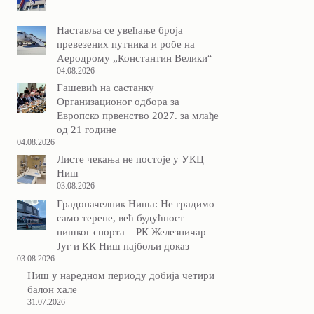
Наставља се увећање броја
превезених путника и робе на
Аеродрому „Константин Велики“
04.08.2026
Гашевић на састанку
Организационог одбора за
Европско првенство 2027. за млађе
од 21 године
04.08.2026
Листе чекања не постоје у УКЦ
Ниш
03.08.2026
Градоначелник Ниша: Не градимо
само терене, већ будућност
нишког спорта – РК Железничар
Југ и КК Ниш најбољи доказ
03.08.2026
Ниш у наредном периоду добија четири
балон хале
31.07.2026