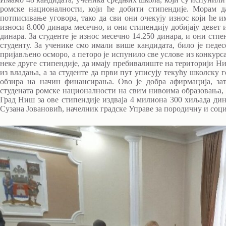
ромске националности, који ће добити стипендије. Морам 
потписивање уговора, тако да сви они очекују износ који ће 
износи 8.000 динара месечно, и они стипендију добијају девет
динара. За студенте је износ месечно 14.250 динара, и они стпе
студенту. За ученике смо имали више кандидата, било је педес
пријављено осморо, а петоро је испунило све услове из конкурса
неке друге стипендије, да имају пребивалиште на територији Ни
из владања, а за студенте да први пут уписују текућу школску 
обзира на начин финансирања. Ово је добра афирмација, з
студената ромске националности на свим нивоима образовања
Град Ниш за ове стипендије издваја 4 милиона 300 хиљада динар
Сузана Јовановић, начелник градске Управе за породичну и соци