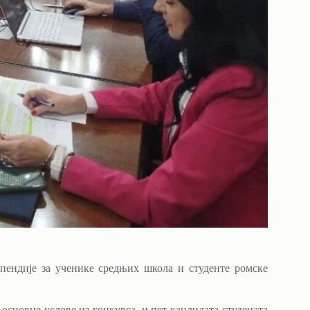
ипендије за ученике средњих школа и студенте ромске
основне услове из конкурса, и пет кандидата студената