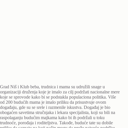
Grad Niš i Klub beba, trudnica i mama su udružili snage u
organizaciji druženja koje je imalo za cilj podržati nacionalne mere
koje se sprovode kako bi se podstakla populaciona politika. Više
od 200 budućih mama je imalo priliku da prisustvuje ovom
događaju, gde su se srele i razmenile iskustva. Događaj je bio
obogaćen savetima stručnjaka i lekara specijalista, koji su bili na
raspolaganju budućim majkama kako bi ih podržali u toku
trudnoće, porođaja i roditeljstva. Takođe, buduće tate su dobile
priliku da saznaju na koji način mogu da pruže najveću podršku