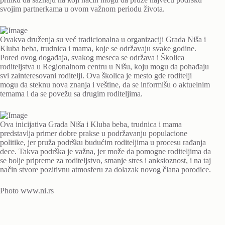
svojim partnerkama u ovom važnom periodu života.
Ovakva druženja su već tradicionalna u organizaciji Grada Niša i
Kluba beba, trudnica i mama, koje se održavaju svake godine.
Pored ovog događaja, svakog meseca se održava i Školica
roditeljstva u Regionalnom centru u Nišu, koju mogu da pohađaju
svi zainteresovani roditelji. Ova školica je mesto gde roditelji
mogu da steknu nova znanja i veštine, da se informišu o aktuelnim
temama i da se povežu sa drugim roditeljima.
Ova inicijativa Grada Niša i Kluba beba, trudnica i mama
predstavlja primer dobre prakse u podržavanju populacione
politike, jer pruža podršku budućim roditeljima u procesu rađanja
dece. Takva podrška je važna, jer može da pomogne roditeljima da
se bolje pripreme za roditeljstvo, smanje stres i anksioznost, i na taj
način stvore pozitivnu atmosferu za dolazak novog člana porodice.
Photo www.ni.rs