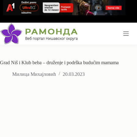
Skip
to
content
Grad Niš i Klub beba – druženje i podrška budućim mamama
Милица Михајловић
20.03.2023