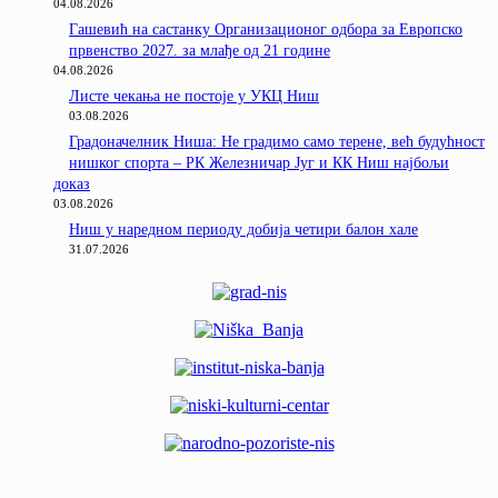
04.08.2026
Гашевић на састанку Организационог одбора за Европско
првенство 2027. за млађе од 21 године
04.08.2026
Листе чекања не постоје у УКЦ Ниш
03.08.2026
Градоначелник Ниша: Не градимо само терене, већ будућност
нишког спорта – РК Железничар Југ и КК Ниш најбољи
доказ
03.08.2026
Ниш у наредном периоду добија четири балон хале
31.07.2026