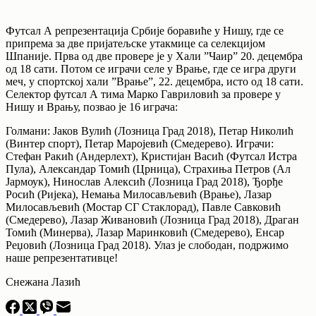
Футсал А репрезентација Србије боравиће у Нишу, где се
припрема за две пријатељске утакмице са селекцијом
Шпаније. Прва од две провере је у Хали ”Чаир” 20. децембра
од 18 сати. Потом се играчи селе у Врање, где се игра други
меч, у спортској хали ”Врање”, 22. децембра, исто од 18 сати.
Селектор футсал А тима Марко Гавриловић за провере у
Нишу и Врању, позвао је 16 играча:
Голмани: Јаков Вулић (Лозница Град 2018), Петар Николић
(Винтер спорт), Петар Маројевић (Смедерево). Играчи:
Стефан Ракић (Андерлехт), Кристијан Васић (Футсал Истра
Пула), Александар Томић (Црница), Страхиња Петров (Ал
Јармоук), Нинослав Алексић (Лозница Град 2018), Ђорђе
Росић (Ријека), Немања Милосављевић (Врање), Лазар
Милосављевић (Мостар СГ Стаклорад), Павле Савковић
(Смедерево), Лазар Живановић (Лозница Град 2018), Драган
Томић (Минерва), Лазар Маринковић (Смедерево), Енсар
Реџовић (Лозница Град 2018). Улаз је слободан, подржимо
наше репрезентативце!
Снежана Лазић