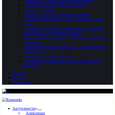
Младост и спорт: Ниш на мапи успеха
Дољевац: манифестације за понос
Снага генерација
Култура покрета: Здравље пре свега
Изградња колектора – Ниш на зеленој мапи
Европе
Облачинско језеро – туристички и еколошки
потенцијал који чека своју шансу
Нове школе, нове шансе – Дољевац за будуће
генерације
Између Мораве и Јастрепца – скривене приче
Алексинца
Људи који чувају Сврљиг
Културна, историјска и природна баштина
Житорађе
О нама
Контакт
Импресум
Актуелности
Алексинац