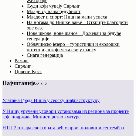
Житорађе
Људи који чувају Сврљиг
Млади су наша будућност
Младост и спорт: Ниш на мапи успеха
На ногама до Нишке Бање – Откријте благодети
ове оазе
Нове школе, нове шансе – Дољевац за будуће
генерације
Облачинско језеро – туристички и еколошки
потенцијал који чека своју шансу
Снага генерација
Ражањ
Сврљиг
Црвени Крст
Најчитаније
Улагања Града Ниша у сеоску инфраструктуру
У Нишу уручени уговори установама из региона за пројекте
којe подржава Министарство културе
НТП 2 отвара своја врата већ у првој половини септембра