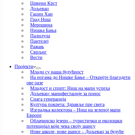
Црвени Крст
Дољевац
Гаџин Хан
Град Ниш
Мерошина
Нишка Бања
Палилула
Пантелеј
Ражањ
Сврљиг
Вести
Пројекти
Млади су наша будућност
На ногама до Нишке Бање – Откријте благодети
ове оазе
Младост и спорт: Ниш на мапи успеха
Дољевац: манифестације за понос
Снага генерација
Култура покрета: Здравље пре свега
Изградња колектора – Ниш на зеленој мапи
Европе
Облачинско језеро – туристички и еколошки
потенцијал који чека своју шансу
Нове школе, нове шансе – Дољевац за будуће