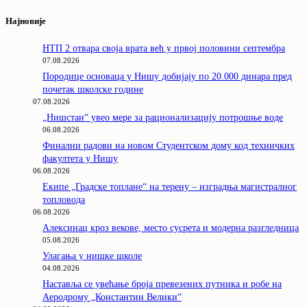
Најновије
НТП 2 отвара своја врата већ у првој половини септембра
07.08.2026
Породицe основаца у Нишу добијају по 20.000 динара пред
почетак школске године
07.08.2026
„Нишстан“ увео мере за рационализацију потрошње воде
06.08.2026
Финални радови на новом Студентском дому код техничких
факултета у Нишу
06.08.2026
Екипе „Градске топлане“ на терену – изградња магистралног
топловода
06.08.2026
Алексинац кроз векове, место сусрета и модерна разгледница
05.08.2026
Улагања у нишке школе
04.08.2026
Наставља се увећање броја превезених путника и робе на
Аеродрому „Константин Велики“