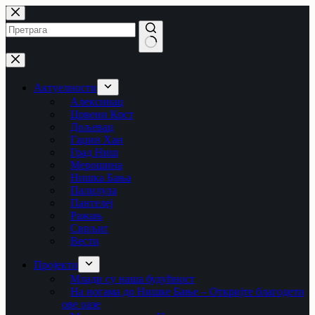
Skip
to
content
No
results
Актуелности
Алексинац
Црвени Крст
Дољевац
Гаџин Хан
Град Ниш
Мерошина
Нишка Бања
Палилула
Пантелеј
Ражањ
Сврљиг
Вести
Пројекти
Млади су наша будућност
На ногама до Нишке Бање – Откријте благодети
ове оазе