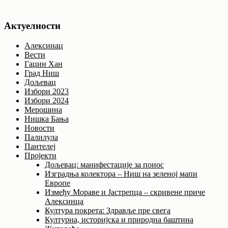
Актуелности
Алексинац
Вести
Гаџин Хан
Град Ниш
Дољевац
Избори 2023
Избори 2024
Мерошина
Нишка Бања
Новости
Палилула
Пантелеј
Пројекти
Дољевац: манифестације за понос
Изградња колектора – Ниш на зеленој мапи
Европе
Између Мораве и Јастрепца – скривене приче
Алексинца
Култура покрета: Здравље пре свега
Културна, историјска и природна баштина