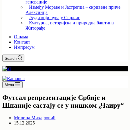
генерације
Између Мораве и Јастрепца – скривене приче
Алексинца
Људи који чувају Сврљиг
Културна, историјска и природна баштина
Житорађе
О нама
Контакт
Импресум
Search
Menu
Футсал репрезентације Србије и
Шпаније састају се у нишком „Чаиру“
Милица Михајловић
15.12.2025