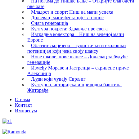
На ногама до Нишке Бање – Откријте благодети
ове оазе
Младост и спорт: Ниш на мапи успеха
Дољевац: манифестације за понос
Снага генерација
Култура покрета: Здравље пре свега
Изградња колектора – Ниш на зеленој мапи
Европе
Облачинско језеро – туристички и еколошки
потенцијал који чека своју шансу
Нове школе, нове шансе – Дољевац за будуће
генерације
Између Мораве и Јастрепца – скривене приче
Алексинца
Људи који чувају Сврљиг
Културна, историјска и природна баштина
Житорађе
О нама
Контакт
Импресум