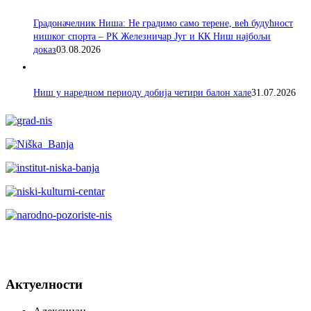
Градоначелник Ниша: Не градимо само терене, већ будућност
нишког спорта – РК Железничар Југ и КК Ниш најбољи
доказ
03.08.2026
Ниш у наредном периоду добија четири балон хале
31.07.2026
Актуелности