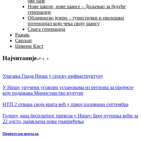
ове оазе
Нове школе, нове шансе – Дољевац за будуће
генерације
Облачинско језеро – туристички и еколошки
потенцијал који чека своју шансу
Снага генерација
Ражањ
Сврљиг
Црвени Крст
Најчитаније
Улагања Града Ниша у сеоску инфраструктуру
У Нишу уручени уговори установама из региона за пројекте
којe подржава Министарство културе
НТП 2 отвара своја врата већ у првој половини септембра
Годину дана бесплатног превоза у Нишу: Број путника већи за
22 одсто, најављена нова унапређења
Пријатељи портала