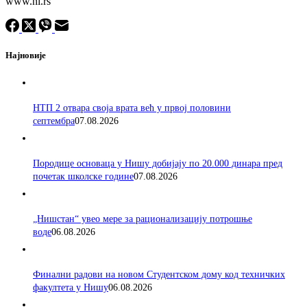
www.ni.rs
Најновије
НТП 2 отвара своја врата већ у првој половини
септембра
07.08.2026
Породицe основаца у Нишу добијају по 20.000 динара пред
почетак школске године
07.08.2026
„Нишстан“ увео мере за рационализацију потрошње
воде
06.08.2026
Финални радови на новом Студентском дому код техничких
факултета у Нишу
06.08.2026