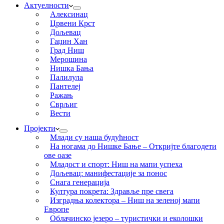
Актуелности
Алексинац
Црвени Крст
Дољевац
Гаџин Хан
Град Ниш
Мерошина
Нишка Бања
Палилула
Пантелеј
Ражањ
Сврљиг
Вести
Пројекти
Млади су наша будућност
На ногама до Нишке Бање – Откријте благодети
ове оазе
Младост и спорт: Ниш на мапи успеха
Дољевац: манифестације за понос
Снага генерација
Култура покрета: Здравље пре свега
Изградња колектора – Ниш на зеленој мапи
Европе
Облачинско језеро – туристички и еколошки