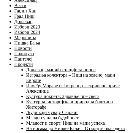
Алексинац
Вести
Гаџин Хан
Град Ниш
Дољевац
Избори 2023
Избори 2024
Мерошина
Нишка Бања
Новости
Палилула
Пантелеј
Пројекти
Дољевац: манифестације за понос
Изградња колектора – Ниш на зеленој мапи
Европе
Између Мораве и Јастрепца – скривене приче
Алексинца
Култура покрета: Здравље пре свега
Културна, историјска и природна баштина
Житорађе
Људи који чувају Сврљиг
Млади су наша будућност
Младост и спорт: Ниш на мапи успеха
На ногама до Нишке Бање – Откријте благодети