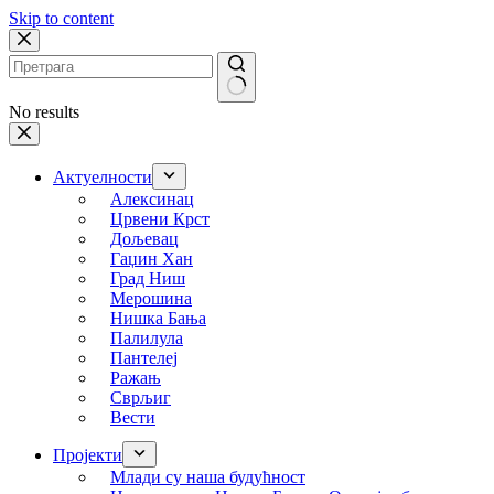
Skip to content
No results
Актуелности
Алексинац
Црвени Крст
Дољевац
Гаџин Хан
Град Ниш
Мерошина
Нишка Бања
Палилула
Пантелеј
Ражањ
Сврљиг
Вести
Пројекти
Млади су наша будућност