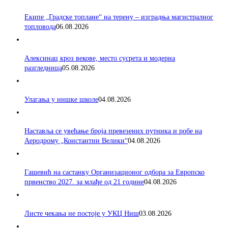
Екипе „Градске топлане“ на терену – изградња магистралног
топловода
06.08.2026
Алексинац кроз векове, место сусрета и модерна
разгледница
05.08.2026
Улагања у нишке школе
04.08.2026
Наставља се увећање броја превезених путника и робе на
Аеродрому „Константин Велики“
04.08.2026
Гашевић на састанку Организационог одбора за Европско
првенство 2027. за млађе од 21 године
04.08.2026
Листе чекања не постоје у УКЦ Ниш
03.08.2026