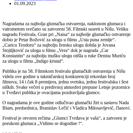
01.09.2023
Nagradama za najbolja glumačka ostvarenja, naklonom glumaca i
vatrometom svečano su zatvoreni 58. Filmski susreti u Nišu. Veliku
nagradu Festivala, Gran pri „Naisa“ za najbolje glumačko ostvarenje
dobio je Petar Božović za ulogu u filmu „Usta puna zemlje“.
„Caricu Teodoru“ za najbolju žensku ulogu dobila je Jovana
Stojiljković za ulogu u filmu „Vera“ dok je nagrada „Car
Konstantin“ za najbolju mušku ulogu otišla u ruke Denisu Muriću
za ulogu u filmu „Indigo kristal“.
Publika je na 58. Filmskom festivalu glumačkih ostvarenja u Nišu
videla ove godine u takmičarskoj konkurenciji rekordan broj
filmova, 14 i čak 8 premijera, jednu svetsku, jednu festivalsku i šest
niških. Svake večeri u predivnoj atmosferi prepune Letnje pozornice
u Tvrđavi publika je ovacijama pozdravljala glumce.
O nagradama je ove godine odlučivao glumački žiri u sastavu Nada
Blam, predsednica, Branislav Lečić i Vladica Milosavljević, članovi.
Festival je otvoren rečima „Glumci Tvrđava je vaša“, a zatvoren je
porukom glumaca „Vidimo se dogodine !“.