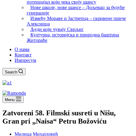
потенцијал који чека своју шансу
Нове школе, нове шансе – Дољевац за будуће
генерације
Између Мораве и Јастрепца – скривене приче
Алексинца
Људи који чувају Сврљиг
Културна, историјска и природна баштина
Житорађе
О нама
Контакт
Импресум
Search
Menu
Zatvoreni 58. Filmski susreti u Nišu,
Gran pri „Naisa“ Petru Božoviću
Милица Михајловић