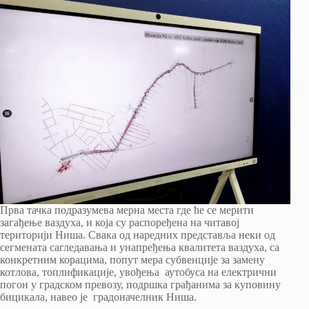
Прва тачка подразумева мерна места где ће се мерити
загађење ваздуха, и која су распоређена на читавој
територији Ниша. Свака од наредних представља неки од
сегмената сагледавања и унапређења квалитета ваздуха, са
конкретним корацима, попут мера субвенције за замену
котлова, топлификације, увођења аутобуса на електрични
погон у градском превозу, подршка грађанима за куповину
бицикала, навео је градоначелник Ниша.