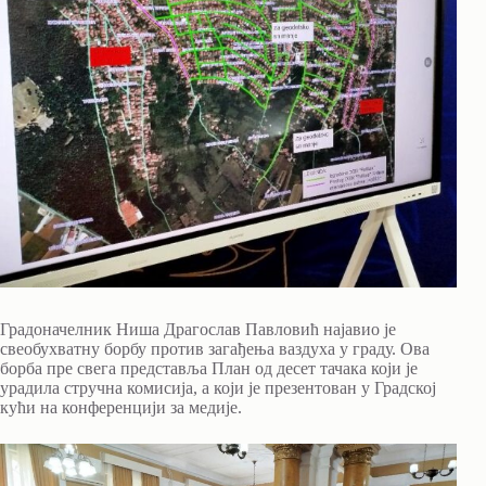
Градоначелник Ниша Драгослав Павловић најавио је
свеобухватну борбу против загађења ваздуха у граду. Ова
борба пре свега представља План од десет тачака који је
урадила стручна комисија, а који је презентован у Градској
кући на конференцији за медије.