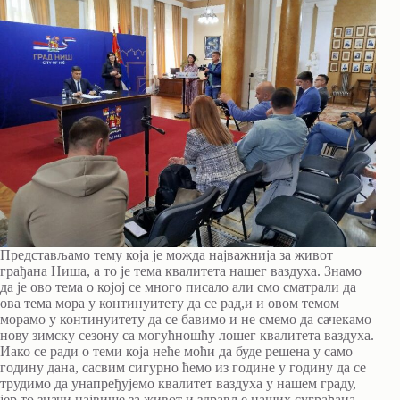
Представљамо тему која је можда најважнија за живот
грађана Ниша, а то је тема квалитета нашег ваздуха. Знамо
да је ово тема о којој се много писало али смо сматрали да
ова тема мора у континуитету да се рад,и и овом темом
морамо у континуитету да се бавимо и не смемо да сачекамо
нову зимску сезону са могућношћу лошег квалитета ваздуха.
Иако се ради о теми која неће моћи да буде решена у само
годину дана, сасвим сигурно ћемо из године у годину да се
трудимо да унапређујемо квалитет ваздуха у нашем граду,
јер то значи највише за живот и здравље наших суграђана.