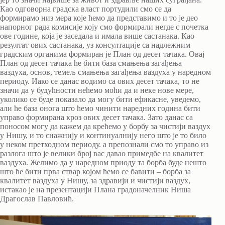
Као одговорна градска власт портудили смо се да
формирамо низ мера које ћемо да представимо и то је део
напорног рада комисије коју смо формирали негде с почетка
ове године, која је заседала и имала више састанака. Као
резултат ових састанака, уз консултације са надлежним
градским органима формиран је План од десет тачака. Овај
План од десет тачака ће бити база смањења загађења
ваздуха, основ, темељ смањења загађења ваздуха у наредном
периоду. Иако се данас водимо са ових десет тачака, то не
значи да у будућности нећемо моћи да и неке нове мере,
уколико се буде показало да могу бити ефикасне, уведемо,
али ће база онога што ћемо чинити наредних година бити
управо формирана кроз ових десет тачака. Зато данас са
поносом могу да кажем да крећемо у борбу за чистији ваздух
у Нишу, и то снажнију и континуалнију него што је то било
у неком претходном периоду. а препознали смо то управо из
разлога што је велики број вас давао примедбе на квалитет
ваздуха. Желимо да у наредном приоду та борба буде нешто
што ће бити прва ствар којом ћемо се бавити – борба за
квалитет ваздуха у Нишу, за здравији и чистији ваздух,
истакао је на презентацији Плана градоначелник Ниша
Драгослав Павловић.