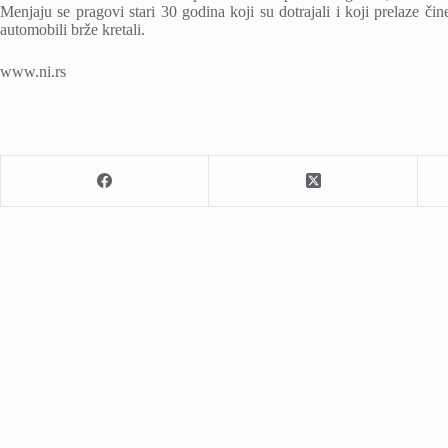
Menjaju se pragovi stari 30 godina koji su dotrajali i koji prelaze či
automobili brže kretali.
www.ni.rs