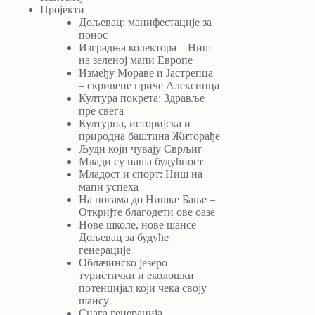
Пројекти
Дољевац: манифестације за
понос
Изградња колектора – Ниш
на зеленој мапи Европе
Између Мораве и Јастрепца
– скривене приче Алексинца
Култура покрета: Здравље
пре свега
Културна, историјска и
природна баштина Житорађе
Људи који чувају Сврљиг
Млади су наша будућност
Младост и спорт: Ниш на
мапи успеха
На ногама до Нишке Бање –
Откријте благодети ове оазе
Нове школе, нове шансе –
Дољевац за будуће
генерације
Облачинско језеро –
туристички и еколошки
потенцијал који чека своју
шансу
Снага генерација