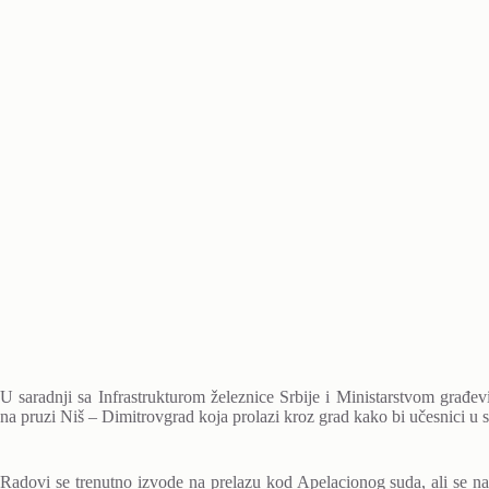
U saradnji sa Infrastrukturom železnice Srbije i Ministarstvom građevi
na pruzi Niš – Dimitrovgrad koja prolazi kroz grad kako bi učesnici u s
Radovi se trenutno izvode na prelazu kod Apelacionog suda, ali se nast