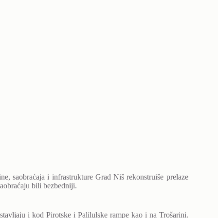
ne, saobraćaja i infrastrukture Grad Niš rekonstruiše prelaze
aobraćaju bili bezbedniji.
avljaju i kod Pirotske i Palilulske rampe kao i na Trošarini.