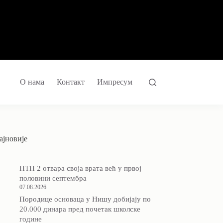
О нама
Контакт
Импресум
ајновије
НТП 2 отвара своја врата већ у првој
половини септембра
07.08.2026
Породицe основаца у Нишу добијају по
20.000 динара пред почетак школске
године