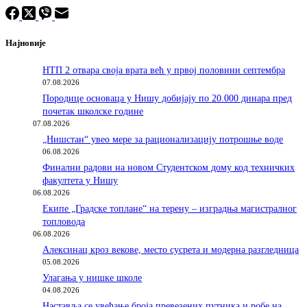
Најновије
НТП 2 отвара своја врата већ у првој половини септембра
07.08.2026
Породицe основаца у Нишу добијају по 20.000 динара пред
почетак школске године
07.08.2026
„Нишстан“ увео мере за рационализацију потрошње воде
06.08.2026
Финални радови на новом Студентском дому код техничких
факултета у Нишу
06.08.2026
Екипе „Градске топлане“ на терену – изградња магистралног
топловода
06.08.2026
Алексинац кроз векове, место сусрета и модерна разгледница
05.08.2026
Улагања у нишке школе
04.08.2026
Наставља се увећање броја превезених путника и робе на