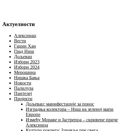
Актуелности
Алексинац
Вести
Гаџин Хан
Град Ниш
Дољевац
Избори 2023
Избори 2024
Мерошина
Нишка Бања
Новости
Палилула
Пантелеј
Пројекти
Дољевац: манифестације за понос
Изградња колектора – Ниш на зеленој мапи
Европе
Између Мораве и Јастрепца – скривене приче
Алексинца
Култура покрета: Здравље пре свега