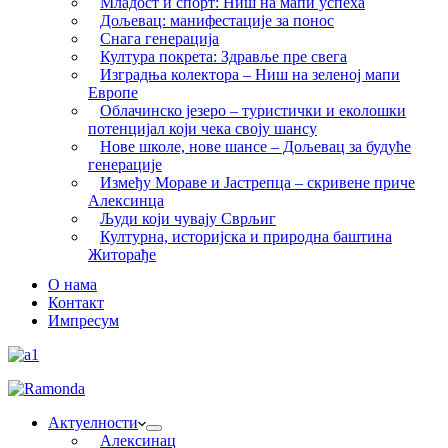
Младост и спорт: Ниш на мапи успеха
Дољевац: манифестације за понос
Снага генерација
Култура покрета: Здравље пре свега
Изградња колектора – Ниш на зеленој мапи
Европе
Облачинско језеро – туристички и еколошки
потенцијал који чека своју шансу
Нове школе, нове шансе – Дољевац за будуће
генерације
Између Мораве и Јастрепца – скривене приче
Алексинца
Људи који чувају Сврљиг
Културна, историјска и природна баштина
Житорађе
О нама
Контакт
Импресум
Актуелности
Алексинац