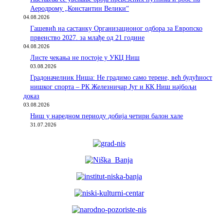
Аеродрому „Константин Велики“
04.08.2026
Гашевић на састанку Организационог одбора за Европско
првенство 2027. за млађе од 21 године
04.08.2026
Листе чекања не постоје у УКЦ Ниш
03.08.2026
Градоначелник Ниша: Не градимо само терене, већ будућност
нишког спорта – РК Железничар Југ и КК Ниш најбољи
доказ
03.08.2026
Ниш у наредном периоду добија четири балон хале
31.07.2026