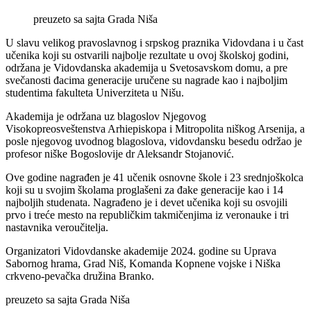
preuzeto sa sajta Grada Niša
U slavu velikog pravoslavnog i srpskog praznika Vidovdana i u čast
učenika koji su ostvarili najbolje rezultate u ovoj školskoj godini,
održana je Vidovdanska akademija u Svetosavskom domu, a pre
svečanosti đacima generacije uručene su nagrade kao i najboljim
studentima fakulteta Univerziteta u Nišu.
Akademija je održana uz blagoslov Njegovog
Visokopreosveštenstva Arhiepiskopa i Mitropolita niškog Arsenija, a
posle njegovog uvodnog blagoslova, vidovdansku besedu održao je
profesor niške Bogoslovije dr Aleksandr Stojanović.
Ove godine nagrađen je 41 učenik osnovne škole i 23 srednjoškolca
koji su u svojim školama proglašeni za đake generacije kao i 14
najboljih studenata. Nagrađeno je i devet učenika koji su osvojili
prvo i treće mesto na republičkim takmičenjima iz veronauke i tri
nastavnika veroučitelja.
Organizatori Vidovdanske akademije 2024. godine su Uprava
Sabornog hrama, Grad Niš, Komanda Kopnene vojske i Niška
crkveno-pevačka družina Branko.
preuzeto sa sajta Grada Niša