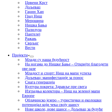
Црвени Крст
Дољевац
Гаџин Хан
Град Ниш
Мерошина
Нишка Бања
Палилула
Пантелеј
Ражањ
Сврљиг
Вести
Пројекти
Млади су наша будућност
На ногама до Нишке Бање – Откријте благодети
ове оазе
Младост и спорт: Ниш на мапи успеха
Дољевац: манифестације за понос
Снага генерација
Култура покрета: Здравље пре свега
Изградња колектора – Ниш на зеленој мапи
Европе
Облачинско језеро – туристички и еколошки
потенцијал који чека своју шансу
Нове школе, нове шансе – Дољевац за будуће