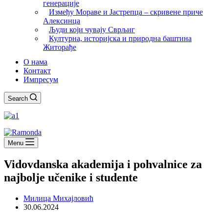
генерације
Између Мораве и Јастрепца – скривене приче
Алексинца
Људи који чувају Сврљиг
Културна, историјска и природна баштина
Житорађе
О нама
Контакт
Импресум
Search
Menu
Vidovdanska akademija i pohvalnice za
najbolje učenike i studente
Милица Михајловић
30.06.2024