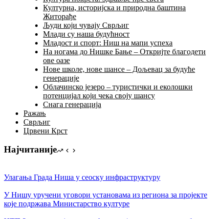
Културна, историјска и природна баштина
Житорађе
Људи који чувају Сврљиг
Млади су наша будућност
Младост и спорт: Ниш на мапи успеха
На ногама до Нишке Бање – Откријте благодети
ове оазе
Нове школе, нове шансе – Дољевац за будуће
генерације
Облачинско језеро – туристички и еколошки
потенцијал који чека своју шансу
Снага генерација
Ражањ
Сврљиг
Црвени Крст
Најчитаније
Улагања Града Ниша у сеоску инфраструктуру
У Нишу уручени уговори установама из региона за пројекте
којe подржава Министарство културе