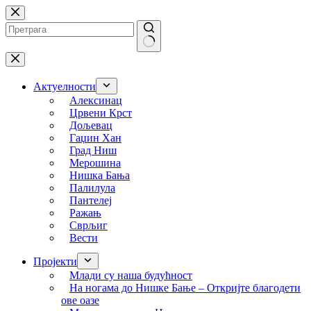
Skip
to
content
No
results
Актуелности
Алексинац
Црвени Крст
Дољевац
Гаџин Хан
Град Ниш
Мерошина
Нишка Бања
Палилула
Пантелеј
Ражањ
Сврљиг
Вести
Пројекти
Млади су наша будућност
На ногама до Нишке Бање – Откријте благодети
ове оазе