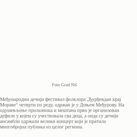
Foto Grad Niš
Међународни дечији фестивал фолклора „Ђурђевдан крај
Мораве“ четврти по реду, одржан је у Доњем Међурову. На
одушевљење пролазника и мештана прво је организован
дефиле у којем су учествовала сва деца, а онда су дечији
ансамбли одржали велики концерт који је пратила
многобројна публика из целог региона.