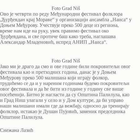
Foto Grad Niš
Ово је четврти по реду Међународни фестивал фолклора
„Ђурђевдан крај Мораве“ у организацији ансамбла „Наиса“ у
Доњем Међурову. Учествује преко 500 деце из региона,
време нам иде на руку, увек правимо фестивал око
Ђурђевдана, и све протиче баш како треба, наглашава
Александар Младеновић, испред АНИП „Наиса“.
Foto Grad Niš
Јако ми је драго да смо и ове године били покровитељи овог
фестивала као и претходних година, данас је у Доњем
Међурову преко 500 малишана који играју фолкор,
трудићемо се да и у нареним годинама будемо покровитељи
овог фестивала и да ће бити из године у годину све више
посећенији. Битно је нагласти да су Општина Палилула, као
и Град Ниш улагали у село и у Дом културе, да би управо
наши малишани имали где да вежбају, односно да тренирају
фолклор, истакао је Душан Пујовић, заменик председника
Општине Палилула.
Снежана Лазић