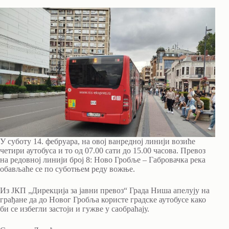
У суботу 14. фебруара, на овој ванредној линији возиће
четири аутобуса и то од 07.00 сати до 15.00 часова. Превоз
на редовној линији број 8: Ново Гробље – Габровачка река
обављаће се по суботњем реду вожње.
Из ЈКП „Дирекција за јавни превоз“ Града Ниша апелују на
грађане да до Новог Гробља користе градске аутобусе како
би се избегли застоји и гужве у саобраћају.