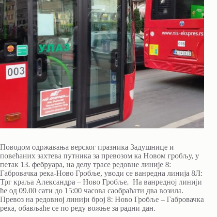
Поводом одржавања верског празника Задушнице и
повећаних захтева путника за превозом ка Новом гробљу, у
петак 13. фебруара, на делу трасе редовне линије 8:
Габровачка река-Ново Гробље, уводи се ванредна линија 8Л:
Трг краља Александра – Ново Гробље. На ванредној линији
ће од 09.00 сати до 15:00 часова саобраћати два возила.
Превоз на редовној линији број 8: Ново Гробље – Габровачка
река, обављаће се по реду вожње за радни дан.