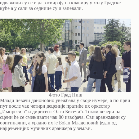
одважили су се и да засвирају на клавиру у холу Градске
куће а у сали за седнице су и запевали.
Фото Град Ниш
Млади певачи даноноћно увежбавају своје нумере, а по први
пут после чак четири деценије пратиће их оркестар
„Импресија“ и диригент Олга Бисечић. Током вечери на
сцени ће се смењивати чак 80 извођача. Сви аранжмани су
оригинални, а урадио их је Бојан Младеновић један од
најцењенијих музичких аранжера у земљи.