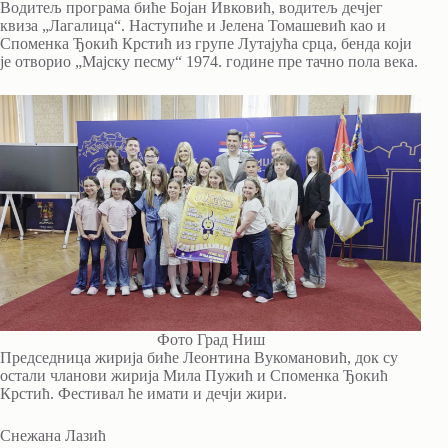
Водитељ програма биће Бојан Ивковић, водитељ дечјег
квиза „Лагалица“. Наступиће и Јелена Томашевић као и
Споменка Ђокић Крстић из групе Лутајућа срца, бенда који
је отворио „Мајску песму“ 1974. године пре тачно пола века.
Фото Град Ниш
Председница жирија биће Леонтина Вукомановић, док су
остали чланови жирија Мила Пужић и Споменка Ђокић
Крстић. Фестивал ће имати и дечји жири.
Снежана Лазић