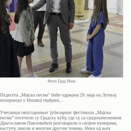
Фото Град Ниш
Педесета „Мајска песма“ биће одржана 29. маја на Летњој
позорници у Нишкој тврђави. .
Учесници овогодишњег јубиларног фестивала „Мајска
песма“ посетили су Градску кућу, где су са градоначелником
Драгославом Павловићем разговарали о својим нумерама,
наступу, школи и многим другим темама. Неки од њих