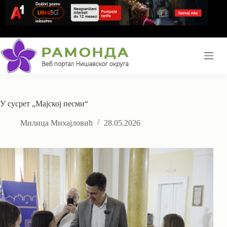
Skip
to
content
У сусрет „Мајској песми“
Милица Михајловић
28.05.2026