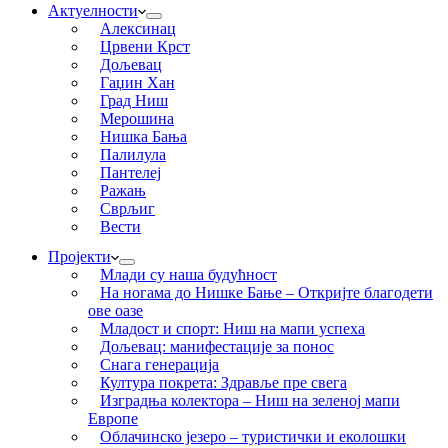
Актуелности
Алексинац
Црвени Крст
Дољевац
Гаџин Хан
Град Ниш
Мерошина
Нишка Бања
Палилула
Пантелеј
Ражањ
Сврљиг
Вести
Пројекти
Млади су наша будућност
На ногама до Нишке Бање – Откријте благодети
ове оазе
Младост и спорт: Ниш на мапи успеха
Дољевац: манифестације за понос
Снага генерација
Култура покрета: Здравље пре свега
Изградња колектора – Ниш на зеленој мапи
Европе
Облачинско језеро – туристички и еколошки