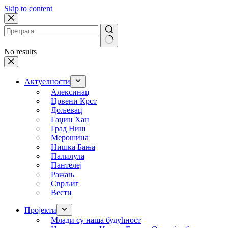
Skip to content
No results
Актуелности
Алексинац
Црвени Крст
Дољевац
Гаџин Хан
Град Ниш
Мерошина
Нишка Бања
Палилула
Пантелеј
Ражањ
Сврљиг
Вести
Пројекти
Млади су наша будућност