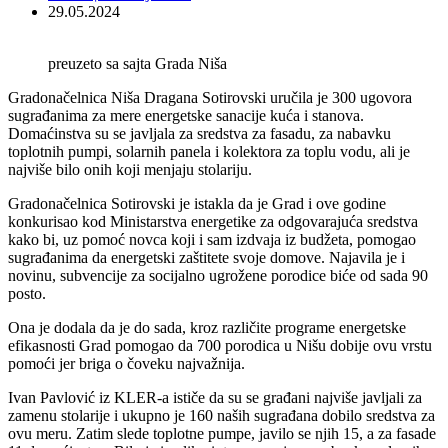
29.05.2024
preuzeto sa sajta Grada Niša
Gradonačelnica Niša Dragana Sotirovski uručila je 300 ugovora
sugrađanima za mere energetske sanacije kuća i stanova.
Domaćinstva su se javljala za sredstva za fasadu, za nabavku
toplotnih pumpi, solarnih panela i kolektora za toplu vodu, ali je
najviše bilo onih koji menjaju stolariju.
Gradonačelnica Sotirovski je istakla da je Grad i ove godine
konkurisao kod Ministarstva energetike za odgovarajuća sredstva
kako bi, uz pomoć novca koji i sam izdvaja iz budžeta, pomogao
sugrađanima da energetski zaštitete svoje domove. Najavila je i
novinu, subvencije za socijalno ugrožene porodice biće od sada 90
posto.
Ona je dodala da je do sada, kroz različite programe energetske
efikasnosti Grad pomogao da 700 porodica u Nišu dobije ovu vrstu
pomoći jer briga o čoveku najvažnija.
Ivan Pavlović iz KLER-a ističe da su se građani najviše javljali za
zamenu stolarije i ukupno je 160 naših sugrađana dobilo sredstva za
ovu meru. Zatim slede toplotne pumpe, javilo se njih 15, a za fasade