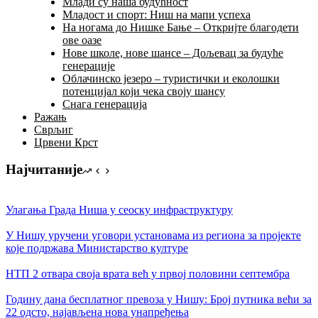
Млади су наша будућност
Младост и спорт: Ниш на мапи успеха
На ногама до Нишке Бање – Откријте благодети
ове оазе
Нове школе, нове шансе – Дољевац за будуће
генерације
Облачинско језеро – туристички и еколошки
потенцијал који чека своју шансу
Снага генерација
Ражањ
Сврљиг
Црвени Крст
Најчитаније
Улагања Града Ниша у сеоску инфраструктуру
У Нишу уручени уговори установама из региона за пројекте
којe подржава Министарство културе
НТП 2 отвара своја врата већ у првој половини септембра
Годину дана бесплатног превоза у Нишу: Број путника већи за
22 одсто, најављена нова унапређења