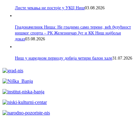
Листе чекања не постоје у УКЦ Ниш
03.08.2026
Градоначелник Ниша: Не градимо само терене, већ будућност
нишког спорта – РК Железничар Југ и КК Ниш најбољи
доказ
03.08.2026
Ниш у наредном периоду добија четири балон хале
31.07.2026