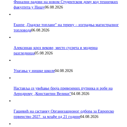
Финални радови на новом Студентском дому код техничких
факултета у Нишу
06.08.2026
Екипе „Градске топлане“ на терену – изградња магистралног
топловода
06.08.2026
Алексинац кроз векове, место сусрета и модерна
разгледница
05.08.2026
Улагања у нишке школе
04.08.2026
Наставља се увећање броја превезених путника и робе на
Аеродрому „Константин Велики“
04.08.2026
Гашевић на састанку Организационог одбора за Европско
првенство 2027. за млађе од 21 године
04.08.2026