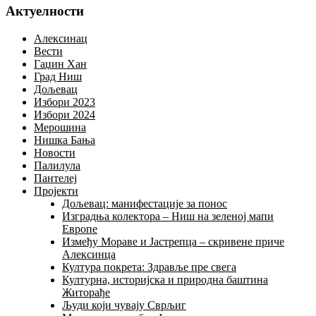
Актуелности
Алексинац
Вести
Гаџин Хан
Град Ниш
Дољевац
Избори 2023
Избори 2024
Мерошина
Нишка Бања
Новости
Палилула
Пантелеј
Пројекти
Дољевац: манифестације за понос
Изградња колектора – Ниш на зеленој мапи
Европе
Између Мораве и Јастрепца – скривене приче
Алексинца
Култура покрета: Здравље пре свега
Културна, историјска и природна баштина
Житорађе
Људи који чувају Сврљиг