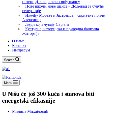
потенцијал који чека своју шансу
Нове школе, нове шансе – Дољевац за будуће
генерације
Између Мораве и Јастрепца – скривене приче
Алексинца
Људи који чувају Сврљиг
Културна, историјска и природна баштина
Житорађе
О нама
Контакт
Импресум
Search
Menu
U Nišu će još 300 kuća i stanova biti
energetski efikasnije
Милица Михајловић