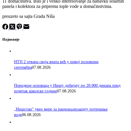
11 domaćinstva. Bilo je i veliko interesovanje za nabavku solarnih
panela i kolektora za pripremu tople vode u domaćinstvima.
preuzeto sa sajta Grada Niša
Најновије
НТП 2 отвара своја врата већ у првој половини
септембра
07.08.2026
Породицe основаца у Нишу добијају по 20.000 динара пред
почетак школске године
07.08.2026
„Нишстан“ увео мере за рационализацију потрошње
воде
06.08.2026