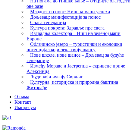
На ногама до Нишке Бање – Откријте благодети
ове оазе
Младост и спорт: Ниш на мапи успеха
Дољевац: манифестације за понос
Снага генерација
Култура покрета: Здравље пре свега
Изградња колектора – Ниш на зеленој мапи
Европе
Облачинско језеро – туристички и еколошки
потенцијал који чека своју шансу
Нове школе, нове шансе – Дољевац за будуће
генерације
Између Мораве и Јастрепца – скривене приче
Алексинца
Људи који чувају Сврљиг
Културна, историјска и природна баштина
Житорађе
О нама
Контакт
Импресум