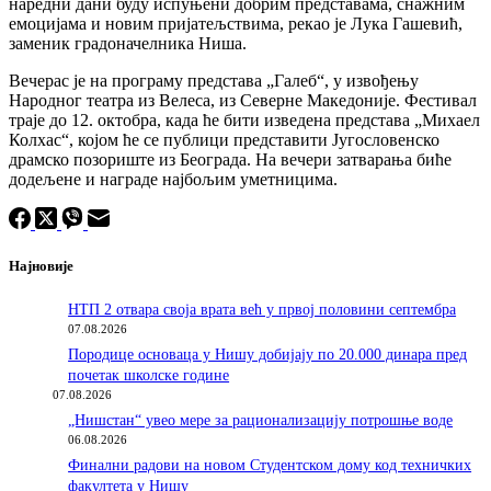
наредни дани буду испуњени добрим представама, снажним
емоцијама и новим пријатељствима, рекао је Лука Гашевић,
заменик градоначелника Ниша.
Вечерас је на програму представа „Галеб“, у извођењу
Народног театра из Велеса, из Северне Македоније. Фестивал
траје до 12. октобра, када ће бити изведена представа „Михаел
Колхас“, којом ће се публици представити Југословенско
драмско позориште из Београда. На вечери затварања биће
додељене и награде најбољим уметницима.
Најновије
НТП 2 отвара своја врата већ у првој половини септембра
07.08.2026
Породицe основаца у Нишу добијају по 20.000 динара пред
почетак школске године
07.08.2026
„Нишстан“ увео мере за рационализацију потрошње воде
06.08.2026
Финални радови на новом Студентском дому код техничких
факултета у Нишу