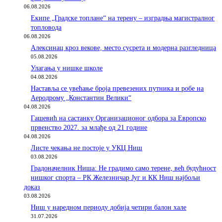
06.08.2026
Екипе „Градске топлане“ на терену – изградња магистралног
топловода
06.08.2026
Алексинац кроз векове, место сусрета и модерна разгледница
05.08.2026
Улагања у нишке школе
04.08.2026
Наставља се увећање броја превезених путника и робе на
Аеродрому „Константин Велики“
04.08.2026
Гашевић на састанку Организационог одбора за Европско
првенство 2027. за млађе од 21 године
04.08.2026
Листе чекања не постоје у УКЦ Ниш
03.08.2026
Градоначелник Ниша: Не градимо само терене, већ будућност
нишког спорта – РК Железничар Југ и КК Ниш најбољи
доказ
03.08.2026
Ниш у наредном периоду добија четири балон хале
31.07.2026