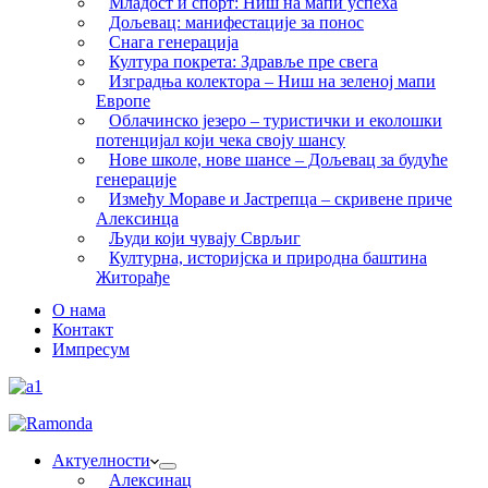
Младост и спорт: Ниш на мапи успеха
Дољевац: манифестације за понос
Снага генерација
Култура покрета: Здравље пре свега
Изградња колектора – Ниш на зеленој мапи
Европе
Облачинско језеро – туристички и еколошки
потенцијал који чека своју шансу
Нове школе, нове шансе – Дољевац за будуће
генерације
Између Мораве и Јастрепца – скривене приче
Алексинца
Људи који чувају Сврљиг
Културна, историјска и природна баштина
Житорађе
О нама
Контакт
Импресум
Актуелности
Алексинац