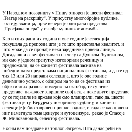
У Народном позоришту у Нишу отворен је шести фестивал
„Театар на раскршћу“. У присуству многобројне публике,
гостију, званица, прве вечери је одиграна представа
„Просјачка опера“ у извођењу нишког ансамбла.
Као и свих ранијих година и ове године је селекција
покушала да препозна шта је то што представља квалитет, и
што може да се пронађе нека заједничка црвена линија.
Досадашњи савет фестивала на челу са Душком Љуштином,
ми смо у једном тренутку изговорили реченицу и
предложили, да се концепт фестивала заснива на
победничким представама националних фестивала, и да се од
тих 13 или 20 направи селекција, што је ове године
делимично успело, с обзиром на то да се фестивал из
објективних разлога померио на октобар, те су неке
представе, нажалост завршиле свој век, а неке друге представе
су се појавиле из држава које смо планирали, тако да, шести
фестивал је ту. Верујем у позоришну судбину, и концепт
селекције је био завршен прошле године, и тада се као црвена
нит наметнула тема цензуре и аутоцензуре, рекао је Спасоје
Ж. Миловановић, селектор фестивала.
Носим вам поздраве из топлог Загреба. Шта данас рећи на