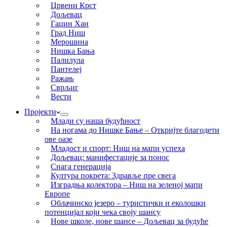
Црвени Крст
Дољевац
Гаџин Хан
Град Ниш
Мерошина
Нишка Бања
Палилула
Пантелеј
Ражањ
Сврљиг
Вести
Пројекти
Млади су наша будућност
На ногама до Нишке Бање – Откријте благодети
ове оазе
Младост и спорт: Ниш на мапи успеха
Дољевац: манифестације за понос
Снага генерација
Култура покрета: Здравље пре свега
Изградња колектора – Ниш на зеленој мапи
Европе
Облачинско језеро – туристички и еколошки
потенцијал који чека своју шансу
Нове школе, нове шансе – Дољевац за будуће