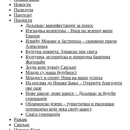
Новости
Палилула
Пантелеј
Пројекти
Дољевац: манифестације за понос
Изградња колектора – Ниш на зеленој мапи
Европе
Између Мораве и Јастрепца – скривене приче
Алексинца
Култура покрета: Здравље пре свега
Културна, историјска и природна баштина
Житорађе
Људи који чувају Сврљиг
Млади су наша будућност
Младост и спорт: Ниш на мапи успеха
На ногама до Нишке Бање – Откријте благодети
ове оазе
Нове школе, нове шансе – Дољевац за будуће
генерације
Облачинско језеро – туристички и еколошки
потенцијал који чека своју шансу
Снага генерација
Ражањ
Сврљиг
Црвени Крст