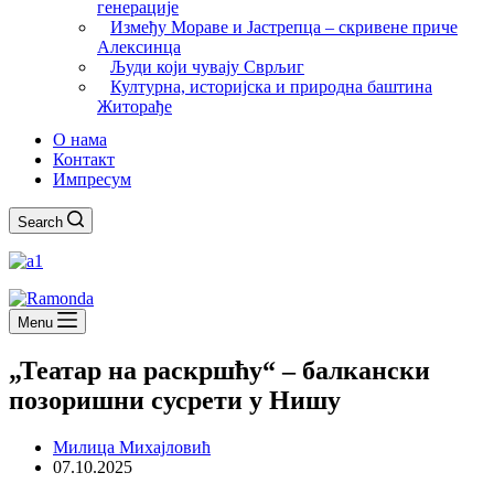
генерације
Између Мораве и Јастрепца – скривене приче
Алексинца
Људи који чувају Сврљиг
Културна, историјска и природна баштина
Житорађе
О нама
Контакт
Импресум
Search
Menu
„Театар на раскршћу“ – балкански
позоришни сусрети у Нишу
Милица Михајловић
07.10.2025