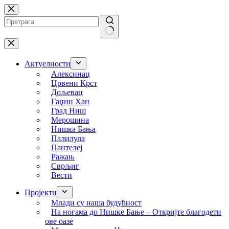
Skip
to
content
No
results
Актуелности
Алексинац
Црвени Крст
Дољевац
Гаџин Хан
Град Ниш
Мерошина
Нишка Бања
Палилула
Пантелеј
Ражањ
Сврљиг
Вести
Пројекти
Млади су наша будућност
На ногама до Нишке Бање – Откријте благодети
ове оазе