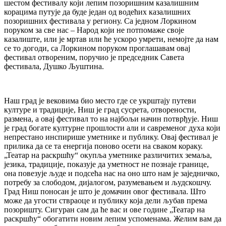
шестом фестивалу који лепим позоришним казалишним
корацима путује да буде један од водећих казалишних
позоришних фестивала у региону. Са једном Лоркином
поруком за све нас – Народ који не потпомаже своје
казалиште, или је мртав или ће ускоро умрети, немојте да нам
се то догоди, са Лоркином поруком проглашавам овај
фестивал отвореним, поручио је председник Савета
фестивала, Душко Љуштина.
Наш град је вековима био место где се укрштају путеви
културе и традиције, Ниш је град сусрета, отворености,
размена, а овај фестивал то на најбољи начин потврђује. Ниш
је град богате културне прошлости али и савременог духа који
непрестано инспирише уметнике и публику. Овај фестивал је
прилика да се та енергија поново осети на сваком кораку.
„Театар на раскршћу“ окупља уметнике различитих земаља,
језика, традиције, показује да уметност не познаје границе,
она повезује људе и подсећа нас на оно што нам је заједничко,
потребу за слободом, дијалогом, разумевањем и људскошчу.
Град Ниш поносан је што је домачин овог фестивала. Што
може да угости ствраоце и публику која дели љубав према
позоришту. Сигуран сам да ће вас и ове године „Театар на
раскршћу“ обогатити новим лепим успоменама. Желим вам да