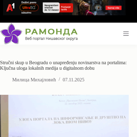
Skip
to
content
Stručni skup u Beogradu o unapređenju novinarstva na portalima:
Ključna uloga lokalnih medija u digitalnom dobu
Милица Михајловић
07.11.2025