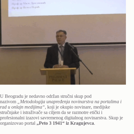
U Beogradu je nedavno održan stručni skup pod
nazivom
„Metodologija unapređenja novinarstva na portalima i
rad u onlajn medijima“
, koji je okupio novinare, medijske
stručnjake i istraživače sa ciljem da se razmotre etički i
profesionalni izazovi savremenog digitalnog novinarstva. Skup je
organizovao portal
„Peto 3 1941“ iz Kragujevca
.