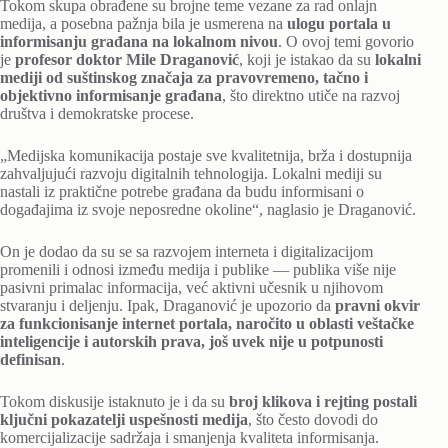
Tokom skupa obrađene su brojne teme vezane za rad onlajn
medija, a posebna pažnja bila je usmerena na
ulogu portala u
informisanju građana na lokalnom nivou
. O ovoj temi govorio
je
profesor doktor Mile Draganović
, koji je istakao da su
lokalni
mediji od suštinskog značaja za pravovremeno, tačno i
objektivno informisanje građana
, što direktno utiče na razvoj
društva i demokratske procese.
„Medijska komunikacija postaje sve kvalitetnija, brža i dostupnija
zahvaljujući razvoju digitalnih tehnologija. Lokalni mediji su
nastali iz praktične potrebe građana da budu informisani o
događajima iz svoje neposredne okoline“, naglasio je Draganović.
On je dodao da su se sa razvojem interneta i digitalizacijom
promenili i odnosi između medija i publike — publika više nije
pasivni primalac informacija, već aktivni učesnik u njihovom
stvaranju i deljenju. Ipak, Draganović je upozorio da
pravni okvir
za funkcionisanje internet portala, naročito u oblasti veštačke
inteligencije i autorskih prava, još uvek nije u potpunosti
definisan
.
Tokom diskusije istaknuto je i da su
broj klikova i rejting postali
ključni pokazatelji uspešnosti medija
, što često dovodi do
komercijalizacije sadržaja i smanjenja kvaliteta informisanja.