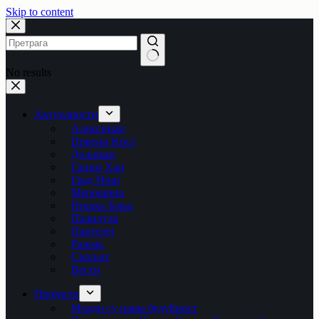
Skip to content
No results
Актуелности
Алексинац
Црвени Крст
Дољевац
Гаџин Хан
Град Ниш
Мерошина
Нишка Бања
Палилула
Пантелеј
Ражањ
Сврљиг
Вести
Пројекти
Млади су наша будућност