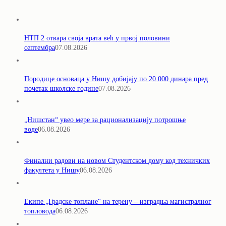
НТП 2 отвара своја врата већ у првој половини
септембра
07.08.2026
Породицe основаца у Нишу добијају по 20.000 динара пред
почетак школске године
07.08.2026
„Нишстан“ увео мере за рационализацију потрошње
воде
06.08.2026
Финални радови на новом Студентском дому код техничких
факултета у Нишу
06.08.2026
Екипе „Градске топлане“ на терену – изградња магистралног
топловода
06.08.2026