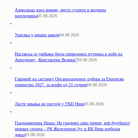
Алексинац кроз векове, место сусрета и модерна
разгледница
05.08.2026
Улагања у нишке школе
04.08.2026
Наставља се увећање броја превезених путника и робе на
Аеродрому „Константин Велики“
04.08.2026
Гашевић на састанку Организационог одбора за Европско
првенство 2027. за млађе од 21 године
04.08.2026
Листе чекања не постоје у УКЦ Ниш
03.08.2026
Градоначелник Ниша: Не градимо само терене, већ будућност
нишког спорта – РК Железничар Југ и КК Ниш најбољи
доказ
03.08.2026