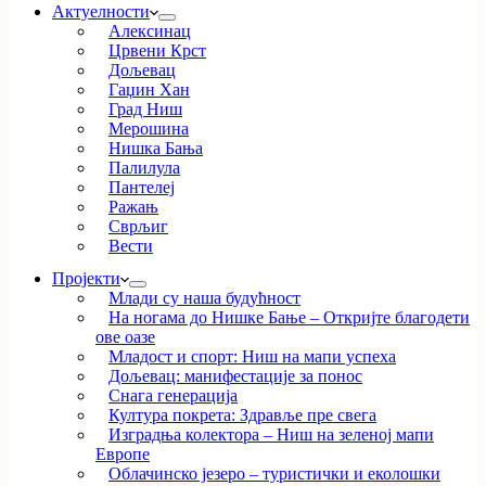
Актуелности
Алексинац
Црвени Крст
Дољевац
Гаџин Хан
Град Ниш
Мерошина
Нишка Бања
Палилула
Пантелеј
Ражањ
Сврљиг
Вести
Пројекти
Млади су наша будућност
На ногама до Нишке Бање – Откријте благодети
ове оазе
Младост и спорт: Ниш на мапи успеха
Дољевац: манифестације за понос
Снага генерација
Култура покрета: Здравље пре свега
Изградња колектора – Ниш на зеленој мапи
Европе
Облачинско језеро – туристички и еколошки