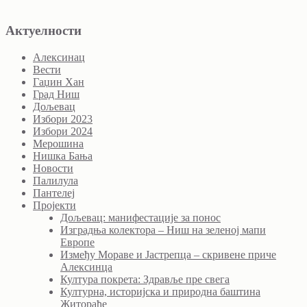
Актуелности
Алексинац
Вести
Гаџин Хан
Град Ниш
Дољевац
Избори 2023
Избори 2024
Мерошина
Нишка Бања
Новости
Палилула
Пантелеј
Пројекти
Дољевац: манифестације за понос
Изградња колектора – Ниш на зеленој мапи
Европе
Између Мораве и Јастрепца – скривене приче
Алексинца
Култура покрета: Здравље пре свега
Културна, историјска и природна баштина
Житорађе