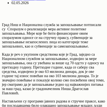
02.05.2026
Град Ниш и Национална служба за запошљавање потписали
су Споразум о реализацији мера активне политике
запошљавања. Мере које ће бити финансиране овим
споразумом односе се на стручну праксу, субвенције за
запошљавање незапослених лица из категорије теже
запошљивих, као и субвенције за самозапошљавање.
Када је реч о укупним средствима које је Град, заједно са
Националном службом за запошљавање, издвојио за мере
запошљавања, она су увећана за више од 70 одсто у односу на
претходну годину. Претходне године, када се саберу сва
средства, издвојено је око 63 милиона динара, док је ове
године тај износ повећан на око 103 милиона динара. То је
значајно повећање и показује колико смо посвећени овој теми,
јер сматрамо да је запошљавање једно од најважнијих питања
за наш град, казао је градоначелник Ниша Драгослав
Павловић.
Настављени су програми јавних радова и стручне праксе, како
би послодавцима било олакшано запошљавање младих људи