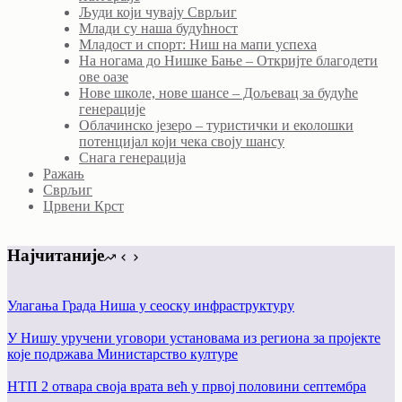
Људи који чувају Сврљиг
Млади су наша будућност
Младост и спорт: Ниш на мапи успеха
На ногама до Нишке Бање – Откријте благодети
ове оазе
Нове школе, нове шансе – Дољевац за будуће
генерације
Облачинско језеро – туристички и еколошки
потенцијал који чека своју шансу
Снага генерација
Ражањ
Сврљиг
Црвени Крст
Најчитаније
Улагања Града Ниша у сеоску инфраструктуру
У Нишу уручени уговори установама из региона за пројекте
којe подржава Министарство културе
НТП 2 отвара своја врата већ у првој половини септембра