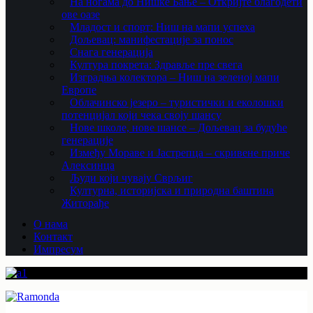
На ногама до Нишке Бање – Откријте благодети
ове оазе
Младост и спорт: Ниш на мапи успеха
Дољевац: манифестације за понос
Снага генерација
Култура покрета: Здравље пре свега
Изградња колектора – Ниш на зеленој мапи
Европе
Облачинско језеро – туристички и еколошки
потенцијал који чека своју шансу
Нове школе, нове шансе – Дољевац за будуће
генерације
Између Мораве и Јастрепца – скривене приче
Алексинца
Људи који чувају Сврљиг
Културна, историјска и природна баштина
Житорађе
О нама
Контакт
Импресум