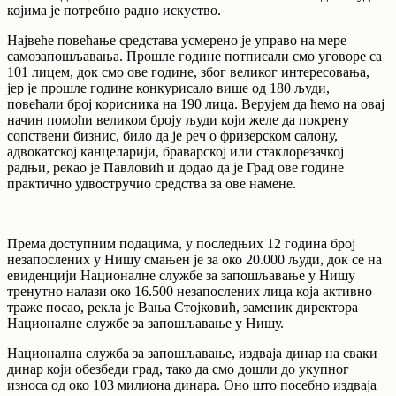
којима је потребно радно искуство.
Највеће повећање средстава усмерено је управо на мере
самозапошљавања. Прошле године потписали смо уговоре са
101 лицем, док смо ове године, због великог интересовања,
јер је прошле године конкурисало више од 180 људи,
повећали број корисника на 190 лица. Верујем да ћемо на овај
начин помоћи великом броју људи који желе да покрену
сопствени бизнис, било да је реч о фризерском салону,
адвокатској канцеларији, браварској или стаклорезачкој
радњи, рекао је Павловић и додао да је Град ове године
практично удвостручио средства за ове намене.
Према доступним подацима, у последњих 12 година број
незапослених у Нишу смањен је за око 20.000 људи, док се на
евиденцији Националне службе за запошљавање у Нишу
тренутно налази око 16.500 незапослених лица која активно
траже посао, рекла је Вања Стојковић, заменик директора
Националне службе за запошљавање у Нишу.
Национална служба за запошљавање, издваја динар на сваки
динар који обезбеди град, тако да смо дошли до укупног
износа од око 103 милиона динара. Оно што посебно издваја