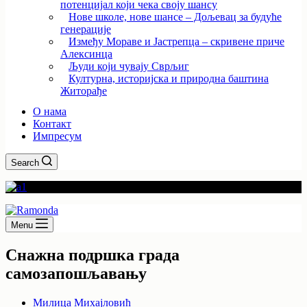
потенцијал који чека своју шансу
Нове школе, нове шансе – Дољевац за будуће
генерације
Између Мораве и Јастрепца – скривене приче
Алексинца
Људи који чувају Сврљиг
Културна, историјска и природна баштина
Житорађе
О нама
Контакт
Импресум
Search
Menu
Снажна подршка града
самозапошљавању
Милица Михајловић