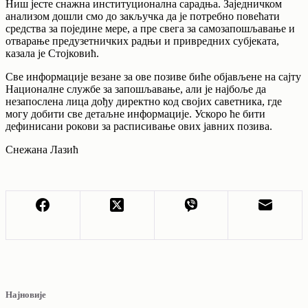
Ниш јесте снажна институционална сарадња. Заједничком
анализом дошли смо до закључка да је потребно повећати
средства за поједине мере, а пре свега за самозапошљавање и
отварање предузетничких радњи и привредних субјеката,
казала је Стојковић.
Све информације везане за ове позиве биће објављене на сајту
Националне службе за запошљавање, али је најбоље да
незапослена лица дођу директно код својих саветника, где
могу добити све детаљне информације. Ускоро ће бити
дефинисани рокови за расписивање ових јавних позива.
Снежана Лазић
Најновије