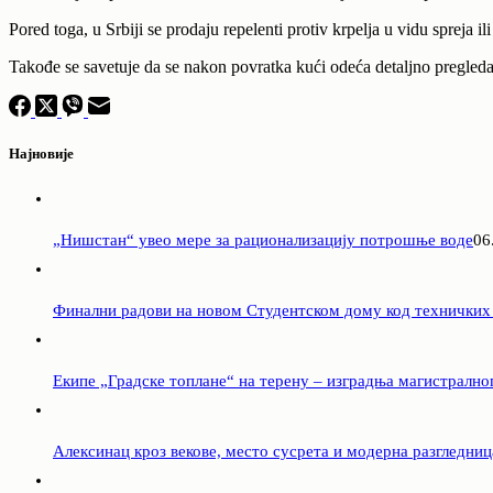
Pored toga, u Srbiji se prodaju repelenti protiv krpelja u vidu spreja i
Takođe se savetuje da se nakon povratka kući odeća detaljno pregleda da
Најновије
„Нишстан“ увео мере за рационализацију потрошње воде
06
Финални радови на новом Студентском дому код техничких
Екипе „Градске топлане“ на терену – изградња магистрално
Алексинац кроз векове, место сусрета и модерна разгледниц