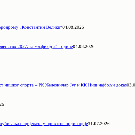
Аеродрому „Константин Велики“
04.08.2026
венство 2027. за млађе од 21 године
04.08.2026
ст нишког спорта – РК Железничар Југ и КК Ниш најбољи доказ
03.
26
пућивања пацијената у приватне ординације
31.07.2026