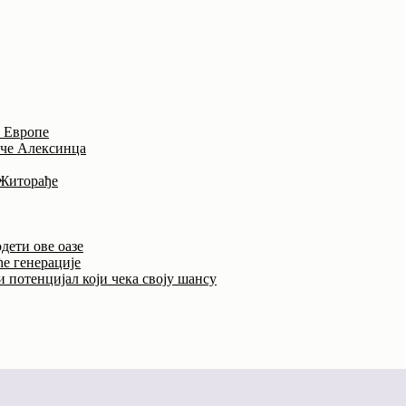
и Европе
иче Алексинца
 Житорађе
дети ове оазе
ће генерације
 потенцијал који чека своју шансу