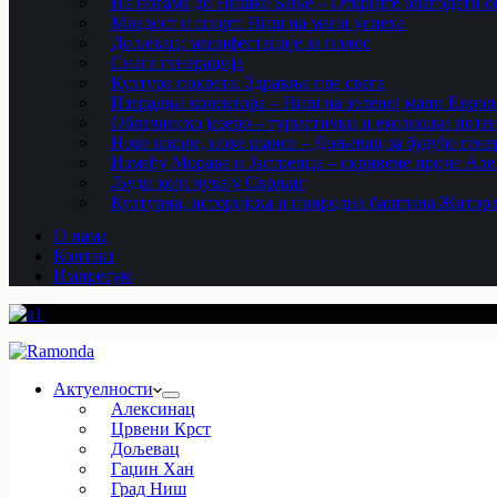
На ногама до Нишке Бање – Откријте благодети ов
Младост и спорт: Ниш на мапи успеха
Дољевац: манифестације за понос
Снага генерација
Култура покрета: Здравље пре свега
Изградња колектора – Ниш на зеленој мапи Европ
Облачинско језеро – туристички и еколошки потен
Нове школе, нове шансе – Дољевац за будуће гене
Између Мораве и Јастрепца – скривене приче Ал
Људи који чувају Сврљиг
Културна, историјска и природна баштина Житор
О нама
Контакт
Импресум
Актуелности
Алексинац
Црвени Крст
Дољевац
Гаџин Хан
Град Ниш