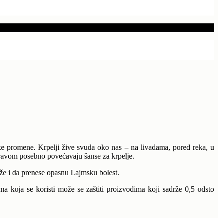
tske promene. Krpelji žive svuda oko nas – na livadama, pored reka, u
travom posebno povećavaju šanse za krpelje.
ože i da prenese opasnu Lajmsku bolest.
a koja se koristi može se zaštiti proizvodima koji sadrže 0,5 odsto