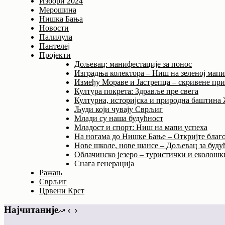
Избори 2024
Мерошина
Нишка Бања
Новости
Палилула
Пантелеј
Пројекти
Дољевац: манифестације за понос
Изградња колектора – Ниш на зеленој мап
Између Мораве и Јастрепца – скривене пр
Култура покрета: Здравље пре свега
Културна, историјска и природна баштина
Људи који чувају Сврљиг
Млади су наша будућност
Младост и спорт: Ниш на мапи успеха
На ногама до Нишке Бање – Откријте благо
Нове школе, нове шансе – Дољевац за буду
Облачинско језеро – туристички и еколошки
Снага генерација
Ражањ
Сврљиг
Црвени Крст
Најчитаније