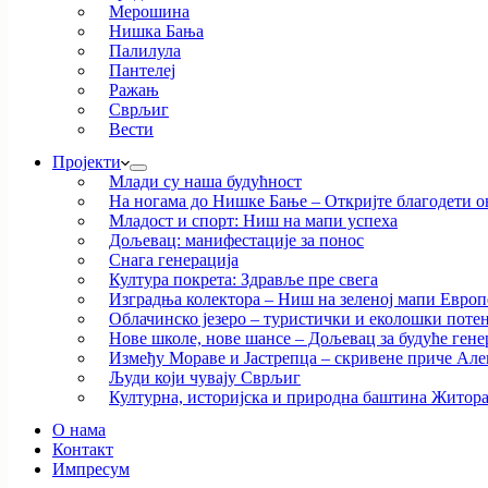
Мерошина
Нишка Бања
Палилула
Пантелеј
Ражањ
Сврљиг
Вести
Пројекти
Млади су наша будућност
На ногама до Нишке Бање – Откријте благодети ов
Младост и спорт: Ниш на мапи успеха
Дољевац: манифестације за понос
Снага генерација
Култура покрета: Здравље пре свега
Изградња колектора – Ниш на зеленој мапи Европ
Облачинско језеро – туристички и еколошки потен
Нове школе, нове шансе – Дољевац за будуће гене
Између Мораве и Јастрепца – скривене приче Ал
Људи који чувају Сврљиг
Културна, историјска и природна баштина Житор
О нама
Контакт
Импресум