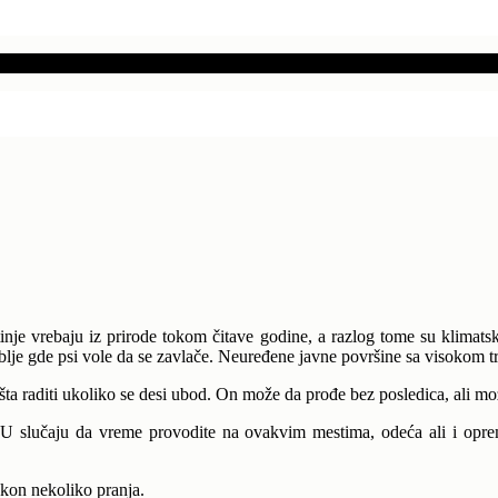
otinje vrebaju iz prirode tokom čitave godine, a razlog tome su klima
blje gde psi vole da se zavlače. Neuređene javne površine sa visokom 
 šta raditi ukoliko se desi ubod. On može da prođe bez posledica, ali m
. U slučaju da vreme provodite na ovakvim mestima, odeća ali i oprem
akon nekoliko pranja.