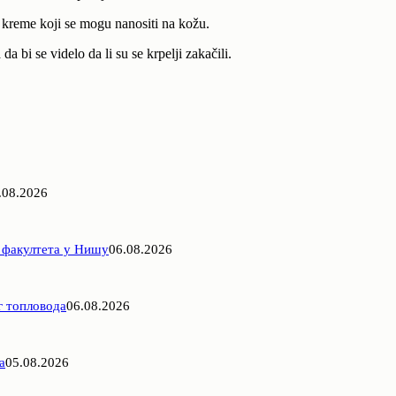
li kreme koji se mogu nanositi na kožu.
 bi se videlo da li su se krpelji zakačili.
.08.2026
 факултета у Нишу
06.08.2026
г топловода
06.08.2026
а
05.08.2026