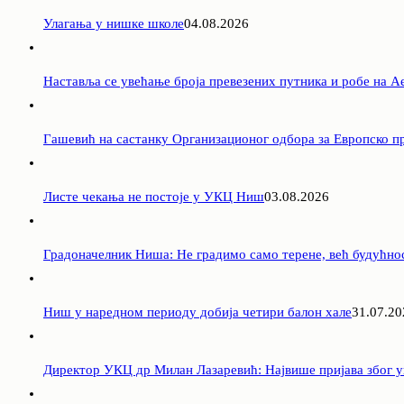
Улагања у нишке школе
04.08.2026
Наставља се увећање броја превезених путника и робе на 
Гашевић на састанку Организационог одбора за Европско пр
Листе чекања не постоје у УКЦ Ниш
03.08.2026
Градоначелник Ниша: Не градимо само терене, већ будућно
Ниш у наредном периоду добија четири балон хале
31.07.20
Директор УКЦ др Милан Лазаревић: Највише пријава због у