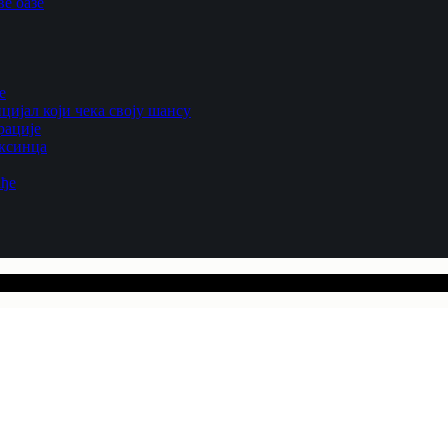
е оазе
е
цијал који чека своју шансу
рације
ексинца
ађе