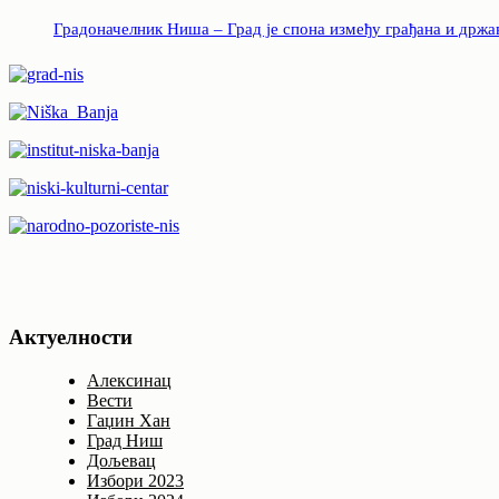
Градоначелник Ниша – Град је спона између грађана и држа
Актуелности
Алексинац
Вести
Гаџин Хан
Град Ниш
Дољевац
Избори 2023