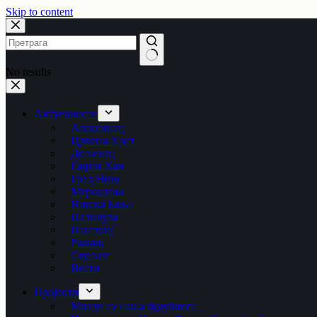
Skip to content
No results
Актуелности
Алексинац
Црвени Крст
Дољевац
Гаџин Хан
Град Ниш
Мерошина
Нишка Бања
Палилула
Пантелеј
Ражањ
Сврљиг
Вести
Пројекти
Млади су наша будућност