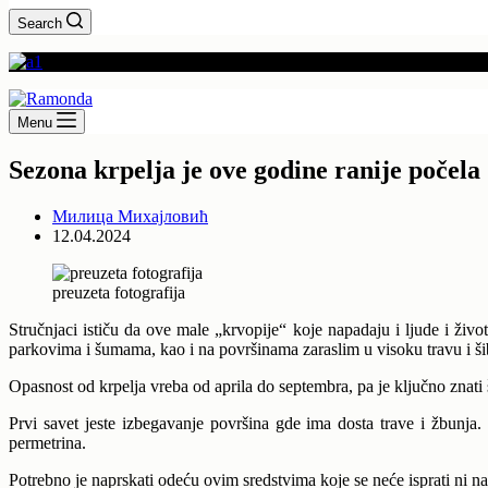
Search
Menu
Sezona krpelja je ove godine ranije počela
Милица Михајловић
12.04.2024
preuzeta fotografija
Stručnjaci ističu da ove male „krvopije“ koje napadaju i ljude i živ
parkovima i šumama, kao i na površinama zaraslim u visoku travu i ši
Opasnost od krpelja vreba od aprila do septembra, pa je ključno znati
Prvi savet jeste izbegavanje površina gde ima dosta trave i žbunja
permetrina.
Potrebno je naprskati odeću ovim sredstvima koje se neće isprati ni n