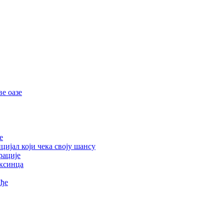
е оазе
е
цијал који чека своју шансу
рације
ексинца
ађе