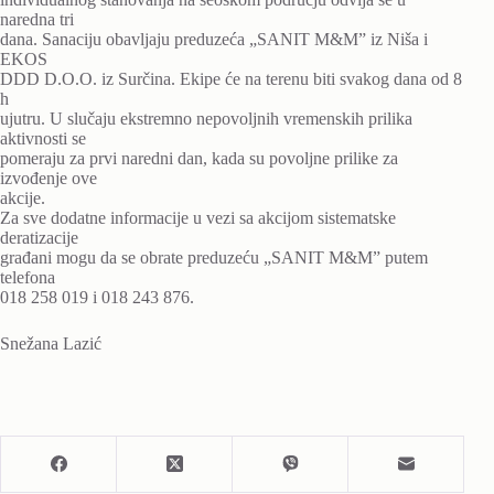
naredna tri
dana. Sanaciju obavljaju preduzeća „SANIT M&M” iz Niša i
EKOS
DDD D.O.O. iz Surčina. Ekipe će na terenu biti svakog dana od 8
h
ujutru. U slučaju ekstremno nepovoljnih vremenskih prilika
aktivnosti se
pomeraju za prvi naredni dan, kada su povoljne prilike za
izvođenje ove
akcije.
Za sve dodatne informacije u vezi sa akcijom sistematske
deratizacije
građani mogu da se obrate preduzeću „SANIT M&M” putem
telefona
018 258 019 i 018 243 876.
Snežana Lazić