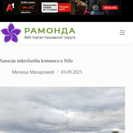
Skip
to
content
Sanacija mikrožarišta komaraca u Nišu
Милица Михајловић
03.09.2025