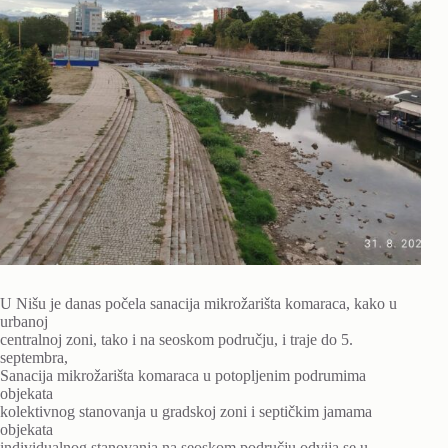
U Nišu je danas počela sanacija mikrožarišta komaraca, kako u
urbanoj
centralnoj zoni, tako i na seoskom području, i traje do 5.
septembra,
Sanacija mikrožarišta komaraca u potopljenim podrumima
objekata
kolektivnog stanovanja u gradskoj zoni i septičkim jamama
objekata
individualnog stanovanja na seoskom području odvija se u