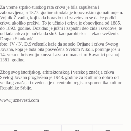
Za vreme srpsko-turskog rata crkva je bila zapuštena i
zaboravljena, a 1877. godine stradala je topovoskim granatiranjem.
Vojnik Živadin, koji tada boravio tu i zavetovao se da će podići
crkvu ukoliko preživi. To je učinio i crkva je obnovljena od 1885.
do 1892. godine. Dozidao je južni i zapadni deo zida i svodove, te
od tada crkva je počela da služi kao parohijska – rekao sveštenik
Dragan Stanković.
foto: JV / N. Đ.Sveštenik kaže da se selo Orljane i crkva Svetog
Jovana, koja je tada bila posvećena Svetom Nikoli, pominje još u
14. veku u hrisovulju kneza Lazara u manastiru Ravanici pisanoj
1381. godine.
Zbog svog istorijskog, arhitektonskog i verskog značaja crkva
Svetog Jovana proglašena je 1948. godine za Kulturno dobro od
velikog značaja i uvedena je u centralni registar spomenika kulture
Republike Srbije.
www.juznevesti.com