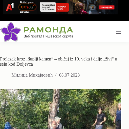
Skip
to
content
Prolazak kroz „šuplji kamen“ – običaj iz 19. veka i dalje „živi“ u
selu kod Doljevca
Милица Михајловић
08.07.2023