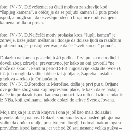
foto: JV / N. Đ.Sveštenici su čitali molitvu za zdravlje kod
“šupljeg kamena”, a običaj je da se poljubi kamen i 3 puta prođe
ispod, a mogli su i da osveštaju odeću i brojanice dodirivanjem
kamena prilikom prolaza.
foto: JV / N. Đ.Najčešći motiv prolaska kroz “šuplji kamen” je
zdravlje, kaže jedan meštanin i dodaje da dolaze ljudi sa različitim
problemima, jer postoji verovanje da će “sveti kamen” pomoći.
Dolazim na kamen poslednjih 40 godina. Prvi put su me roditelji
doveli zbog zdravlja, preventivno, jer kako su oni govorili “ne
može da škodi”. Pamtim period SFR Jugoslavije kada ste ovde i 6.
i 7. jula mogli da vidite tablice iz Ljubljane, Zagreba i ostalih
gradova – rekao je Orljančanin.
foto: JV / N. Đ.Porodica iz Merošine, došla je prvi put u Orljane
ove godine zbog sina koji neprestano plače, te kažu da se nadaju
da će im prolazak ispod kamena pomoći. Iza njih nalazio se mladić
iz Niša, koji godinama, takođe dolazi do crkve Svetog Jovana.
Moja majka je iz ovih krajeva i ona je još kao mala dolazila i
prenela običaj na nas. Dolazili smo kao deca, a poslednjih godina
volim da dođem ranije, prisutvujem liturgiji i odmah nakon toga se
provučem ispod kamena, jer već od 20 sati nastane velika gužva –