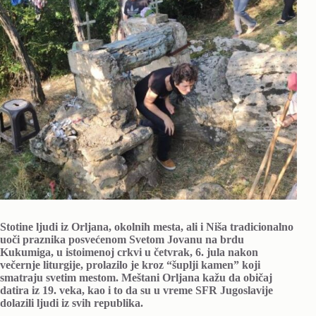
Stotine ljudi iz Orljana, okolnih mesta, ali i Niša tradicionalno
uoči praznika posvećenom Svetom Jovanu na brdu
Kukumiga, u istoimenoj crkvi u četvrak, 6. jula nakon
večernje liturgije, prolazilo je kroz “šuplji kamen” koji
smatraju svetim mestom. Meštani Orljana kažu da običaj
datira iz 19. veka, kao i to da su u vreme SFR Jugoslavije
dolazili ljudi iz svih republika.