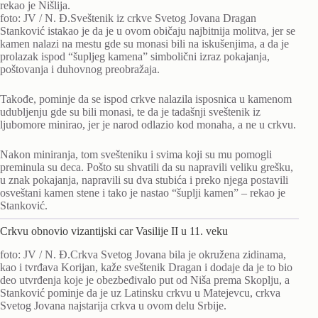
rekao je Nišlija.
foto: JV / N. Đ.Sveštenik iz crkve Svetog Jovana Dragan
Stanković istakao je da je u ovom običaju najbitnija molitva, jer se
kamen nalazi na mestu gde su monasi bili na iskušenjima, a da je
prolazak ispod “šupljeg kamena” simbolični izraz pokajanja,
poštovanja i duhovnog preobražaja.
Takođe, pominje da se ispod crkve nalazila isposnica u kamenom
udubljenju gde su bili monasi, te da je tadašnji sveštenik iz
ljubomore minirao, jer je narod odlazio kod monaha, a ne u crkvu.
Nakon miniranja, tom svešteniku i svima koji su mu pomogli
preminula su deca. Pošto su shvatili da su napravili veliku grešku,
u znak pokajanja, napravili su dva stubića i preko njega postavili
osveštani kamen stene i tako je nastao “šuplji kamen” – rekao je
Stanković.
Crkvu obnovio vizantijski car Vasilije II u 11. veku
foto: JV / N. Đ.Crkva Svetog Jovana bila je okružena zidinama,
kao i tvrđava Korijan, kaže sveštenik Dragan i dodaje da je to bio
deo utvrđenja koje je obezbeđivalo put od Niša prema Skoplju, a
Stanković pominje da je uz Latinsku crkvu u Matejevcu, crkva
Svetog Jovana najstarija crkva u ovom delu Srbije.