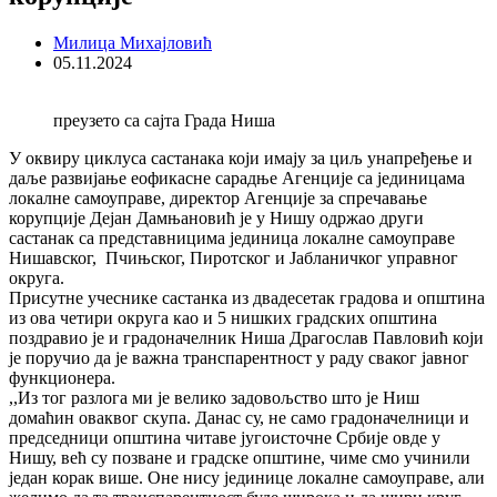
Милица Михајловић
05.11.2024
преузето са сајта Града Ниша
У оквиру циклуса састанака који имају за циљ унапређење и
даље развијање еoфикасне сарадње Агенције са јединицама
локалне самоуправе, директор Агенције за спречавање
корупције Дејан Дамњановић је у Нишу одржао други
састанак са представницима јединица локалне самоуправе
Нишавског, Пчињског, Пиротског и Јабланичког управног
округа.
Присутне учеснике састанка из двадесетак градова и општина
из ова четири округа као и 5 нишких градских општина
поздравио је и градоначелник Ниша Драгослав Павловић који
је поручио да је важна транспарентност у раду сваког јавног
функционера.
,,Из тог разлога ми је велико задовољство што је Ниш
домаћин оваквог скупа. Данас су, не само градоначелници и
председници општина читаве југоисточне Србије овде у
Нишу, већ су позване и градске општине, чиме смо учинили
један корак више. Оне нису јединице локалне самоуправе, али