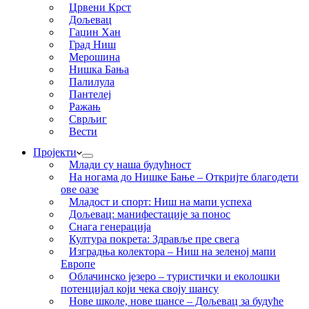
Црвени Крст
Дољевац
Гаџин Хан
Град Ниш
Мерошина
Нишка Бања
Палилула
Пантелеј
Ражањ
Сврљиг
Вести
Пројекти
Млади су наша будућност
На ногама до Нишке Бање – Откријте благодети
ове оазе
Младост и спорт: Ниш на мапи успеха
Дољевац: манифестације за понос
Снага генерација
Култура покрета: Здравље пре свега
Изградња колектора – Ниш на зеленој мапи
Европе
Облачинско језеро – туристички и еколошки
потенцијал који чека своју шансу
Нове школе, нове шансе – Дољевац за будуће