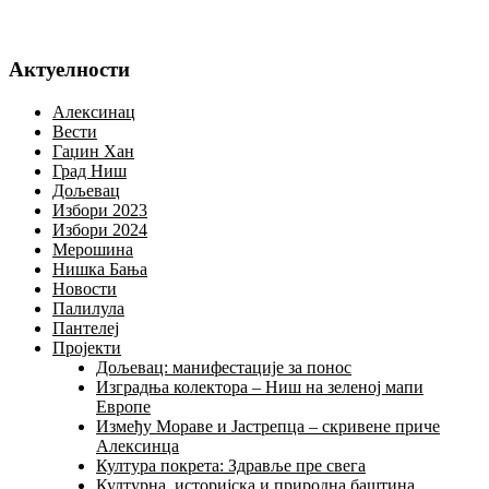
Актуелности
Алексинац
Вести
Гаџин Хан
Град Ниш
Дољевац
Избори 2023
Избори 2024
Мерошина
Нишка Бања
Новости
Палилула
Пантелеј
Пројекти
Дољевац: манифестације за понос
Изградња колектора – Ниш на зеленој мапи
Европе
Између Мораве и Јастрепца – скривене приче
Алексинца
Култура покрета: Здравље пре свега
Културна, историјска и природна баштина