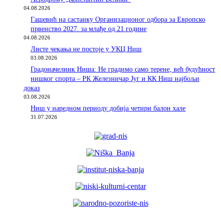
04.08.2026
Гашевић на састанку Организационог одбора за Европско
првенство 2027. за млађе од 21 године
04.08.2026
Листе чекања не постоје у УКЦ Ниш
03.08.2026
Градоначелник Ниша: Не градимо само терене, већ будућност
нишког спорта – РК Железничар Југ и КК Ниш најбољи
доказ
03.08.2026
Ниш у наредном периоду добија четири балон хале
31.07.2026