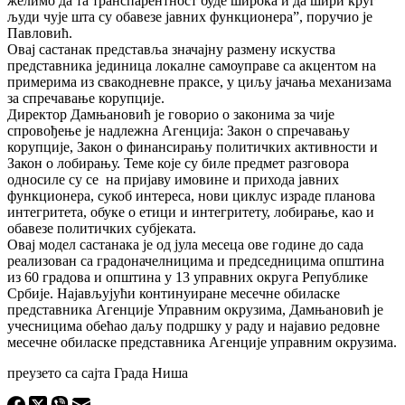
желимо да та транспарентност буде широка и да шири круг
људи чује шта су обавезе јавних функционера”, поручио је
Павловић.
Овај састанак представља значајну размену искуства
представника јединица локалне самоуправе са акцентом на
примерима из свакодневне праксе, у циљу јачања механизама
за спречавање корупције.
Директор Дамњановић је говорио о законима за чије
спровођење је надлежна Агенција: Закон о спречавању
корупције, Закон о финансирању политичких активности и
Закон о лобирању. Теме које су биле предмет разговора
односиле су се на пријаву имовине и прихода јавних
функционера, сукоб интереса, нови циклус израде планова
интегритета, обуке о етици и интегритету, лобирање, као и
обавезе политичких субјеката.
Овај модел састанака је од јула месеца ове године до сада
реализован са градоначелницима и председницима општина
из 60 градова и општина у 13 управних округа Републике
Србије. Најављујући континуиране месечне обиласке
представника Агенције Управним окрузима, Дамњановић је
учесницима обећао даљу подршку у раду и најавио редовне
месечне обиласке представника Агенције управним окрузима.
преузето са сајта Града Ниша