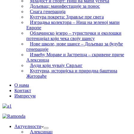
Младост и спорт: Ниш на мапи успеха
Дољевац: манифестације за понос
Снага генерација
Култура покрета: Здравље пре свега
Изградња колектора – Ниш на зеленој мапи
Европе
Облачинско језеро – туристички и еколошки
потенцијал који чека своју шансу
Нове школе, нове шансе – Дољевац за будуће
генерације
Између Мораве и Јастрепца – скривене приче
Алексинца
Људи који чувају Сврљиг
Културна, историјска и природна баштина
Житорађе
О нама
Контакт
Импресум
Актуелности
Алексинац