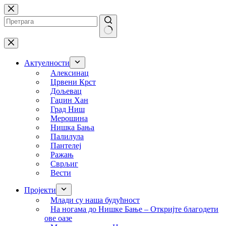
Skip
to
content
No
results
Актуелности
Алексинац
Црвени Крст
Дољевац
Гаџин Хан
Град Ниш
Мерошина
Нишка Бања
Палилула
Пантелеј
Ражањ
Сврљиг
Вести
Пројекти
Млади су наша будућност
На ногама до Нишке Бање – Откријте благодети
ове оазе