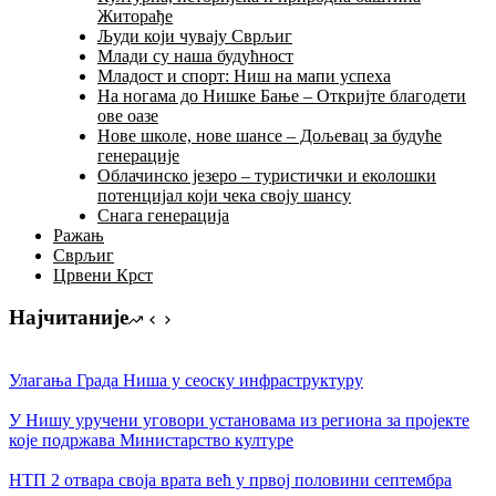
Житорађе
Људи који чувају Сврљиг
Млади су наша будућност
Младост и спорт: Ниш на мапи успеха
На ногама до Нишке Бање – Откријте благодети
ове оазе
Нове школе, нове шансе – Дољевац за будуће
генерације
Облачинско језеро – туристички и еколошки
потенцијал који чека своју шансу
Снага генерација
Ражањ
Сврљиг
Црвени Крст
Најчитаније
Улагања Града Ниша у сеоску инфраструктуру
У Нишу уручени уговори установама из региона за пројекте
којe подржава Министарство културе
НТП 2 отвара своја врата већ у првој половини септембра