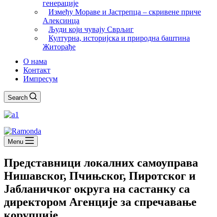
генерације
Између Мораве и Јастрепца – скривене приче
Алексинца
Људи који чувају Сврљиг
Културна, историјска и природна баштина
Житорађе
О нама
Контакт
Импресум
Search
Menu
Представници локалних самоуправа
Нишавског, Пчињског, Пиротског и
Јабланичког округа на састанку са
директором Агенције за спречавање
корупције