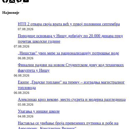
Најновије
НТП 2 отвара своја врата већ у првој половини септембра
07.08.2026
Породицe основаца у Нишу добијају по 20.000 динара пред
почетак школске године
07.08.2026
„Нишстан“ увео мере за рационализацију потрошње воде
06.08.2026
Финални радови на новом Студентском дому код техничких
факултета у Нишу
06.08.2026
Екипе „Градске топлане“ на терену – изградња магистралног
топловода
06.08.2026
Алексинац кроз векове, место сусрета и модерна разгледница
05.08.2026
Улагања у нишке школе
04.08.2026
Наставља се увећање броја превезених путника и робе на
Аеродрому „Константин Велики“