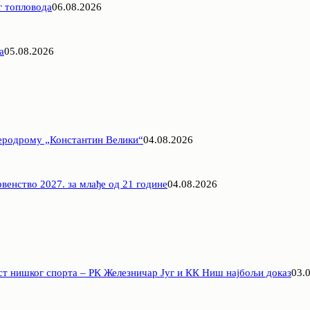
г топловода
06.08.2026
а
05.08.2026
Аеродрому „Константин Велики“
04.08.2026
венство 2027. за млађе од 21 године
04.08.2026
ст нишког спорта – РК Железничар Југ и КК Ниш најбољи доказ
03.