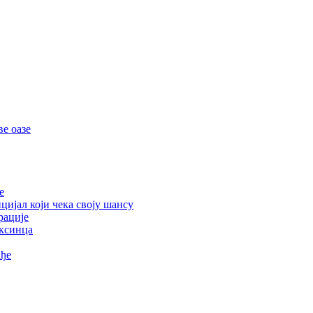
е оазе
е
цијал који чека своју шансу
рације
ексинца
ађе