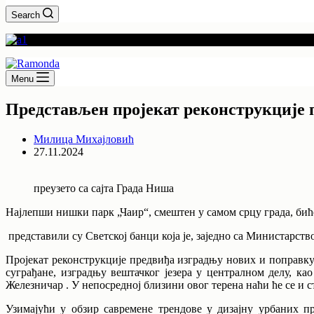
Search
Menu
Представљен пројекат реконструкције 
Милица Михајловић
27.11.2024
преузето са сајта Града Ниша
Најлепши нишки парк „Чаир“, смештен у самом срцу града, би
представили су Светској банци која је, заједно са Министарст
Пројекат реконструкције предвиђа изградњу нових и поправку
суграђане, изградњу вештачког језера у централном делу, к
Железничар . У непосредној близини овог терена наћи ће се и ст
Узимајући у обзир савремене трендове у дизајну урбаних 