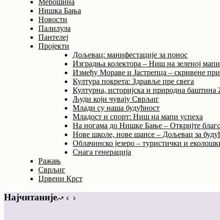
Мерошина
Нишка Бања
Новости
Палилула
Пантелеј
Пројекти
Дољевац: манифестације за понос
Изградња колектора – Ниш на зеленој мап
Између Мораве и Јастрепца – скривене пр
Култура покрета: Здравље пре свега
Културна, историјска и природна баштина
Људи који чувају Сврљиг
Млади су наша будућност
Младост и спорт: Ниш на мапи успеха
На ногама до Нишке Бање – Откријте благо
Нове школе, нове шансе – Дољевац за буду
Облачинско језеро – туристички и еколошки
Снага генерација
Ражањ
Сврљиг
Црвени Крст
Најчитаније