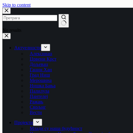
Skip to content
No results
Актуелности
Алексинац
Црвени Крст
Дољевац
Гаџин Хан
Град Ниш
Мерошина
Нишка Бања
Палилула
Пантелеј
Ражањ
Сврљиг
Вести
Пројекти
Млади су наша будућност