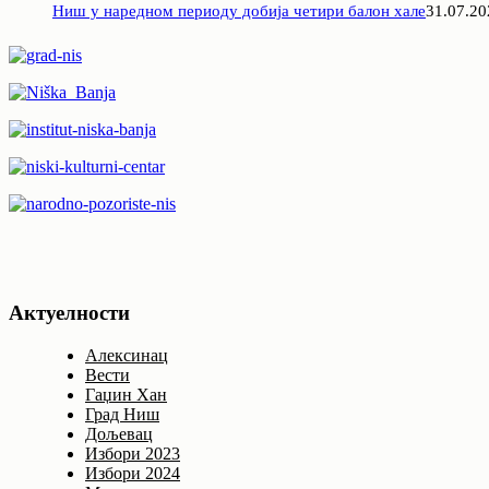
Ниш у наредном периоду добија четири балон хале
31.07.20
Актуелности
Алексинац
Вести
Гаџин Хан
Град Ниш
Дољевац
Избори 2023
Избори 2024