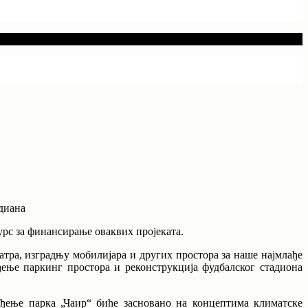
дианa
курс за финансирање оваквих пројеката.
тра, изградњу мобилијара и других простора за наше најмлађе
ђење паркинг простора и реконструкција фудбалског стадиона
ђење парка „Чаир“ биће засновано на концептима климатске