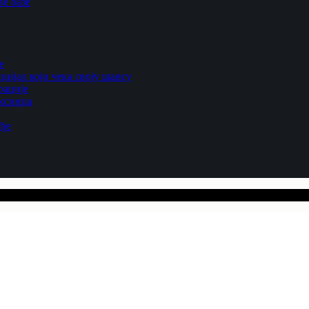
е оазе
е
цијал који чека своју шансу
рације
ексинца
ађе