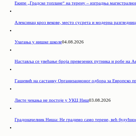
Екипе „Градске топлане“ на терену – изградња магистрално
Алексинац кроз векове, место сусрета и модерна разгледниц
Улагања у нишке школе
04.08.2026
Наставља се увећање броја превезених путника и робе на 
Гашевић на састанку Организационог одбора за Европско пр
Листе чекања не постоје у УКЦ Ниш
03.08.2026
Градоначелник Ниша: Не градимо само терене, већ будућно