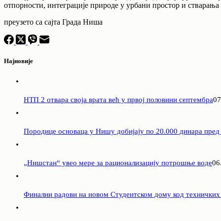
отпорности, интеграције природе у урбани простор и стварања
преузето са сајта Града Ниша
Најновије
НТП 2 отвара своја врата већ у првој половини септембра
07
Породицe основаца у Нишу добијају по 20.000 динара пред
„Нишстан“ увео мере за рационализацију потрошње воде
06
Финални радови на новом Студентском дому код техничких