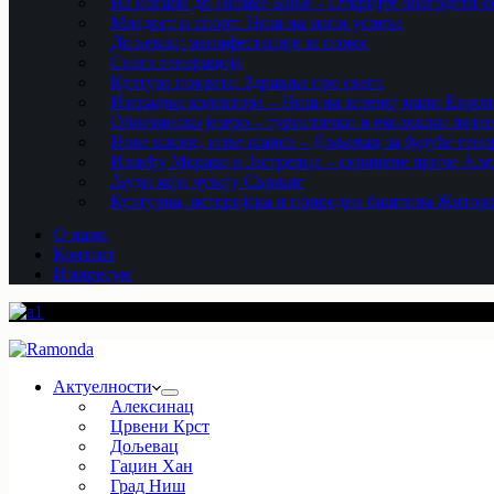
На ногама до Нишке Бање – Откријте благодети ов
Младост и спорт: Ниш на мапи успеха
Дољевац: манифестације за понос
Снага генерација
Култура покрета: Здравље пре свега
Изградња колектора – Ниш на зеленој мапи Европ
Облачинско језеро – туристички и еколошки потен
Нове школе, нове шансе – Дољевац за будуће гене
Између Мораве и Јастрепца – скривене приче Ал
Људи који чувају Сврљиг
Културна, историјска и природна баштина Житор
О нама
Контакт
Импресум
Актуелности
Алексинац
Црвени Крст
Дољевац
Гаџин Хан
Град Ниш