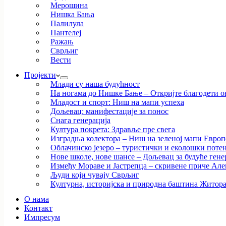
Мерошина
Нишка Бања
Палилула
Пантелеј
Ражањ
Сврљиг
Вести
Пројекти
Млади су наша будућност
На ногама до Нишке Бање – Откријте благодети ов
Младост и спорт: Ниш на мапи успеха
Дољевац: манифестације за понос
Снага генерација
Култура покрета: Здравље пре свега
Изградња колектора – Ниш на зеленој мапи Европ
Облачинско језеро – туристички и еколошки потен
Нове школе, нове шансе – Дољевац за будуће гене
Између Мораве и Јастрепца – скривене приче Ал
Људи који чувају Сврљиг
Културна, историјска и природна баштина Житор
О нама
Контакт
Импресум