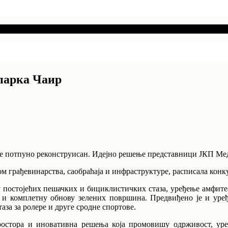
парка Чаир
ће потпуно реконструисан. Идејно решење представници ЈКП Ме
вом грађевинарства, саобраћаја и инфраструктуре, расписала кон
 постојећих пешачких и бициклистичких стаза, уређење амфитеа
ао и комплетну обнову зелених површина. Предвиђено је и уре
аза за ролере и друге сродне спортове.
простора и иновативна решења која промовишу одрживост, уре