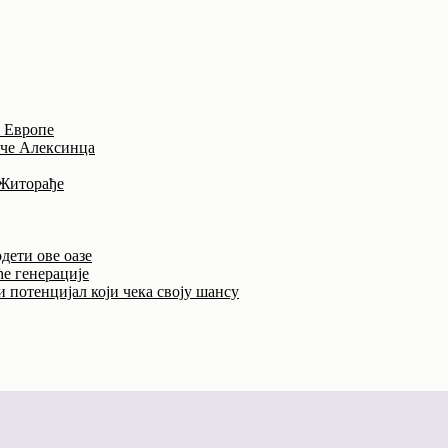
и Европе
иче Алексинца
 Житорађе
дети ове оазе
ће генерације
 потенцијал који чека своју шансу