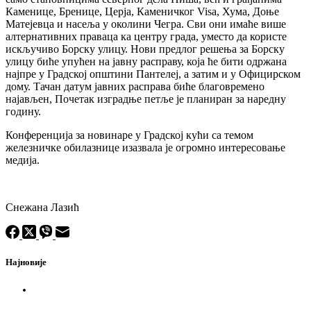
Каменице, Бренице, Церја, Каменичког Visa, Хума, Доње
Матејевца и насеља у околини Чегра. Сви они имаће више
алтернативних праваца ка центру града, уместо да користе
искључиво Борску улицу. Нови предлог решења за Борску
улицу биће упућен на јавну расправу, која ће бити одржана
најпре у Градској општини Пантелеј, а затим и у Официрском
дому. Тачан датум јавних расправа биће благовремено
најављен, Почетак изградње петље је планиран за наредну
годину.
Конференција за новинаре у Градској кући са темом
железничке обилазнице изазвала је огромно интересовање
медија.
Снежана Лазић
Најновије