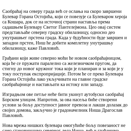
Саобраћај на северу града већ се ослања на скоро завршени
Булевар Горана Остојића, који се повезује са Булеваром хероја
са Кошара, док се на источној страни наставља према
садашњем Булевару Светог Пантелејмона. Цео овај систем
представљаће северну градску обилазницу, односно део
унутрашњег прстена града. Када у будућности буде завршен и
западни прстен, Ниш ће добити комплетну унутрашњу
обилазницу, каже Павловић.
Грађани који живе северно моћи ће новом саобраћајницом,
која ће се пружати паралелно са железничком пругом, да
стигну до новог кружног тока који је планиран и за који је у
току поступак експропријације. Потом ће се преко Булевара
Горана Остојића лако укључивати на главне градске
саобраћајнице и настављати ка истоку или западу.
Изградњом ове петље неће бити укинут аутобуски саобраћај
Борском улицом. Напротив, за ова насеља биће створени
услови за бољу доступност јавног превоза и лакши долазак до
својих домова, закључио је градоначелник Ниша Драгослав
Павловић.
Нова мрежа нишких булевара омогућиће бољу повезаност не
само становницима северног дела Ниша, већ и грађанима