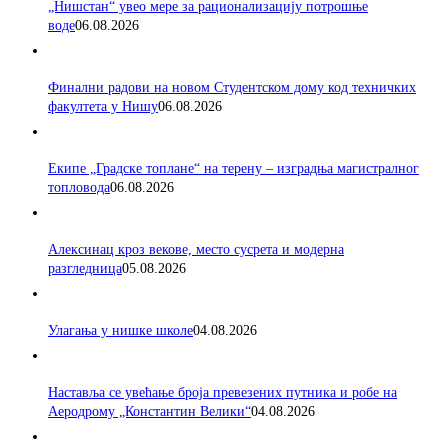
„Нишстан“ увео мере за рационализацију потрошње
воде
06.08.2026
Финални радови на новом Студентском дому код техничких
факултета у Нишу
06.08.2026
Екипе „Градске топлане“ на терену – изградња магистралног
топловода
06.08.2026
Алексинац кроз векове, место сусрета и модерна
разгледница
05.08.2026
Улагања у нишке школе
04.08.2026
Наставља се увећање броја превезених путника и робе на
Аеродрому „Константин Велики“
04.08.2026