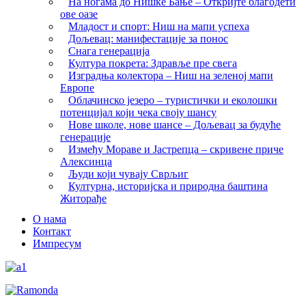
На ногама до Нишке Бање – Откријте благодети
ове оазе
Младост и спорт: Ниш на мапи успеха
Дољевац: манифестације за понос
Снага генерација
Култура покрета: Здравље пре свега
Изградња колектора – Ниш на зеленој мапи
Европе
Облачинско језеро – туристички и еколошки
потенцијал који чека своју шансу
Нове школе, нове шансе – Дољевац за будуће
генерације
Између Мораве и Јастрепца – скривене приче
Алексинца
Људи који чувају Сврљиг
Културна, историјска и природна баштина
Житорађе
О нама
Контакт
Импресум