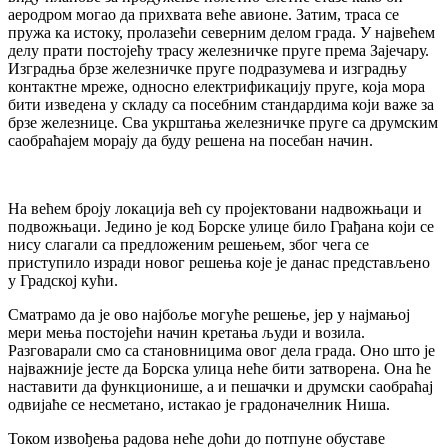
аеродром могао да прихвата веће авионе. Затим, траса се
пружа ка истоку, пролазећи северним делом града. У највећем
делу прати постојећу трасу железничке пруге према Зајечару.
Изградња брзе железничке пруге подразумева и изградњу
контактне мреже, односно електрификацију пруге, која мора
бити изведена у складу са посебним стандардима који важе за
брзе железнице. Сва укрштања железничке пруге са друмским
саобраћајем морају да буду решена на посебан начин.
На већем броју локација већ су пројектовани надвожњаци и
подвожњаци. Једино је код Борске улице било Грађана који се
нису слагали са предложеним решењем, због чега се
приступило изради новог решења које је данас представљено
у Градској кући.
Сматрамо да је ово најбоље могуће решење, јер у најмањој
мери мења постојећи начин кретања људи и возила.
Разговарали смо са становницима овог дела града. Оно што је
најважније јесте да Борска улица неће бити затворена. Она ће
наставити да функционише, а и пешачки и друмски саобраћај
одвијаће се несметано, истакао је градоначелник Ниша.
Током извођења радова неће доћи до потпуне обуставе