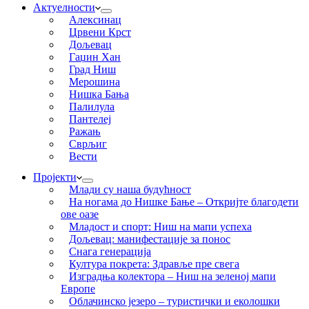
Актуелности
Алексинац
Црвени Крст
Дољевац
Гаџин Хан
Град Ниш
Мерошина
Нишка Бања
Палилула
Пантелеј
Ражањ
Сврљиг
Вести
Пројекти
Млади су наша будућност
На ногама до Нишке Бање – Откријте благодети
ове оазе
Младост и спорт: Ниш на мапи успеха
Дољевац: манифестације за понос
Снага генерација
Култура покрета: Здравље пре свега
Изградња колектора – Ниш на зеленој мапи
Европе
Облачинско језеро – туристички и еколошки