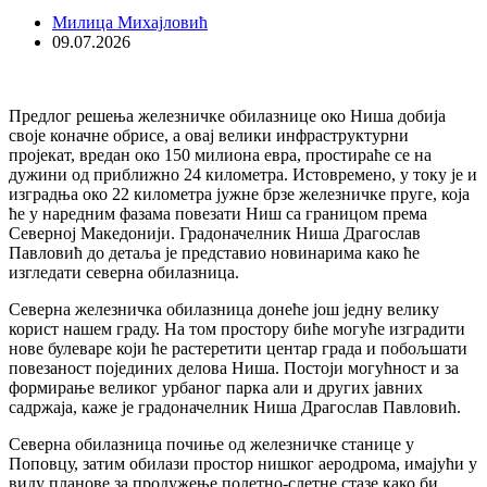
Милица Михајловић
09.07.2026
Предлог решења железничке обилазнице око Ниша добија
своје коначне обрисе, а овај велики инфраструктурни
пројекат, вредан око 150 милиона евра, простираће се на
дужини од приближно 24 километра. Истовремено, у току је и
изградња око 22 километра јужне брзе железничке пруге, која
ће у наредним фазама повезати Ниш са границом према
Северној Македонији. Градоначелник Ниша Драгослав
Павловић до детаља је представио новинарима како ће
изгледати северна обилазница.
Северна железничка обилазница донеће још једну велику
корист нашем граду. На том простору биће могуће изградити
нове булеваре који ће растеретити центар града и побољшати
повезаност појединих делова Ниша. Постоји могућност и за
формирање великог урбаног парка али и других јавних
садржаја, каже је градоначелник Ниша Драгослав Павловић.
Северна обилазница почиње од железничке станице у
Поповцу, затим обилази простор нишког аеродрома, имајући у
виду планове за продужење полетно-слетне стазе како би