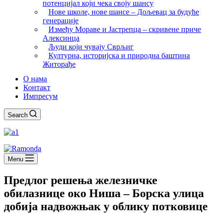
потенцијал који чека своју шансу
Нове школе, нове шансе – Дољевац за будуће
генерације
Између Мораве и Јастрепца – скривене приче
Алексинца
Људи који чувају Сврљиг
Културна, историјска и природна баштина
Житорађе
О нама
Контакт
Импресум
Search
Menu
Предлог решења железничке
обилазнице око Ниша – Борска улица
добија надвожњак у облику потковице