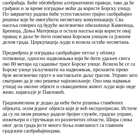
саобраћаја. Биће обезбеђени алтернативни правци, тако да ће
грађани и за време изградње моћи да користе Борску улицу.
По завршетку радова биће успостављено трајно саобраћајно
решење које ће омогућити несметану комуникацију. Сва
насеља северно од будуће железничке обилазнице Каменица,
Бреница, Доња Матејевца и остала насеља која користе овај
правац и даље ће бити повезана Борском улицом са јужним
делом града. Циркулација људи и возила остаће несметана.
Предвиђена је изградња саобраћајне петље у облику
потковице, односно надвожњака који ће бити удаљен свега
око 80 метара од садашње трасе Борске улице. Возила ће се са
Борске улице укључивати на надвожњак, прелазити преко
брзе железничке пруге и настављати даље трасом. Управо зато
сматрамо да је ово решење најповољније. Оно има најмањи
утицај на околне објекте и свакодневни живот људи који овде
живе, најављује је Павловић.
Градоначелник је додао да неће бити рушења стамбених
објеката, осим једног објекта који је већ експроприсан. Истиче
да су на овом решењу радиле бројне службе, градске управе,
инжењери и стручњаци из различитих области. Шира слика
овог дела града јесте много боља повезаност са главним
градским саобраћајницама.