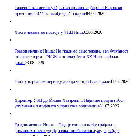
Гашевић на састанку Организационог одбора за Европско
првенство 2027. за млађе од 21 године
04.08.2026
Листе чекања не постоје у УКЦ Ниш
03.08.2026
Градоначелник Ниша: Не градимо само терене, већ будућност
нишког спорта – РК Железничар Југ и КК Ниш најбољи
доказ
03.08.2026
Ниш у наредном периоду добија четири балон хале
31.07.2026
Директор УКЦ др Милан Лазаревић: Највише пријава због
упућивања пацијената у приватне ординације
31.07.2026
Градоначелник Ниша – Град је спона између грађана и
државних институција, сваки проблем заслужује да буде