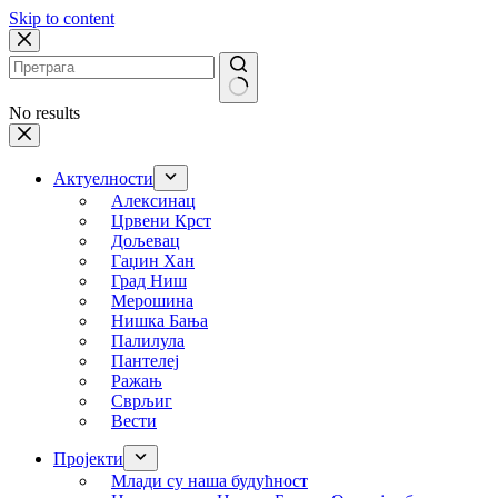
Skip to content
No results
Актуелности
Алексинац
Црвени Крст
Дољевац
Гаџин Хан
Град Ниш
Мерошина
Нишка Бања
Палилула
Пантелеј
Ражањ
Сврљиг
Вести
Пројекти
Млади су наша будућност