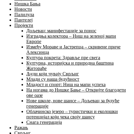
Нишка Бања
Новости
Палилула
Пантелеј
Пројекти
Дољевац: манифестације за понос
Изградња колектора – Ниш на зеленој мапи
Европе
Између Мораве и Јастрепца – скривене приче
Алексинца
Култура покрета: Здравље пре свега
Културна, историјска и природна баштина
Житорађе
Људи који чувају Сврљиг
Млади су наша будућност
Младост и спорт: Ниш на мапи успеха
На ногама до Нишке Бање – Откријте благодети
ове оазе
Нове школе, нове шансе – Дољевац за будуће
генерације
Облачинско језеро – туристички и еколошки
потенцијал који чека своју шансу
Снага генерација
Ражањ
Сврљиг