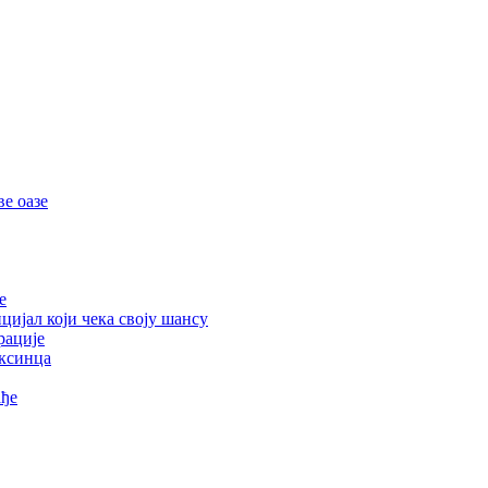
е оазе
е
цијал који чека своју шансу
рације
ексинца
ађе