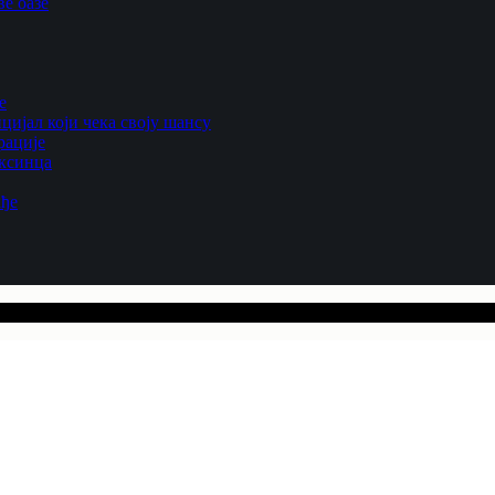
е оазе
е
цијал који чека своју шансу
рације
ексинца
ађе