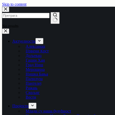
Skip to content
No results
Актуелности
Алексинац
Црвени Крст
Дољевац
Гаџин Хан
Град Ниш
Мерошина
Нишка Бања
Палилула
Пантелеј
Ражањ
Сврљиг
Вести
Пројекти
Млади су наша будућност