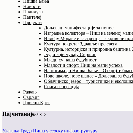
Нишка Бања
Новости
Палилула
Пантелеј
Пројекти
Дољевац: манифестације за понос
Изградња колектора – Ниш на зеленој мап
Између Мораве и Јастрепца – скривене пр
Култура покрета: Здравље пре свега
Културна, историјска и природна баштина
Људи који чувају Сврљиг
Млади су наша будућност
Младост и спорт: Ниш на мапи успеха
На ногама до Нишке Бање – Откријте благо
Нове школе, нове шансе – Дољевац за буду
Облачинско језеро – туристички и еколошки
Снага генерација
Ражањ
Сврљиг
Црвени Крст
Најчитаније
Улагања Града Ниша у сеоску инфраструктуру