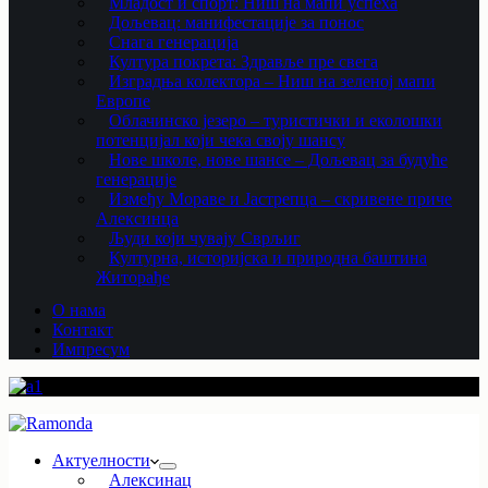
Младост и спорт: Ниш на мапи успеха
Дољевац: манифестације за понос
Снага генерација
Култура покрета: Здравље пре свега
Изградња колектора – Ниш на зеленој мапи
Европе
Облачинско језеро – туристички и еколошки
потенцијал који чека своју шансу
Нове школе, нове шансе – Дољевац за будуће
генерације
Између Мораве и Јастрепца – скривене приче
Алексинца
Људи који чувају Сврљиг
Културна, историјска и природна баштина
Житорађе
О нама
Контакт
Импресум
Актуелности
Алексинац