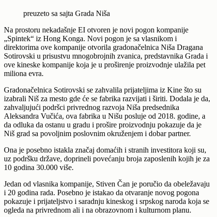
preuzeto sa sajta Grada Niša
Na prostoru nekadašnje EI otvoren je novi pogon kompanije
„Spintek“ iz Hong Konga. Novi pogon je sa vlasnikom i
direktorima ove kompanije otvorila gradonačelnica Niša Dragana
Sotirovski u prisustvu mnogobrojnih zvanica, predstavnika Grada i
ove kineske kompanije koja je u proširenje proizvodnje ulažila pet
miliona evra.
Gradonačelnica Sotirovski se zahvalila prijateljima iz Kine što su
izabrali Niš za mesto gde će se fabrika razvijati i širiti. Dodala je da,
zahvaljujući podršci privrednog razvoja Niša predsednika
Aleksandra Vučića, ova fabrika u Nišu posluje od 2018. godine, a
da odluka da ostanu u gradu i prošire proizvodnju pokazuje da je
Niš grad sa povoljnim poslovnim okruženjem i dobar partner.
Ona je posebno istakla značaj domaćih i stranih investitora koji su,
uz podršku države, doprineli povećanju broja zaposlenih kojih je za
10 godina 30.000 više.
Jedan od vlasnika kompanije, Stiven Čan je poručio da obeležavaju
i 20 godina rada. Posebno je istakao da otvaranje novog pogona
pokazuje i prijateljstvo i saradnju kineskog i srpskog naroda koja se
ogleda na privrednom ali i na obrazovnom i kulturnom planu.