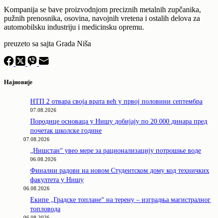
Kompanija se bave proizvodnjom preciznih metalnih zupčanika,
pužnih prenosnika, osovina, navojnih vretena i ostalih delova za
automobilsku industriju i medicinsku opremu.
preuzeto sa sajta Grada Niša
Најновије
НТП 2 отвара своја врата већ у првој половини септембра
07.08.2026
Породицe основаца у Нишу добијају по 20.000 динара пред
почетак школске године
07.08.2026
„Нишстан“ увео мере за рационализацију потрошње воде
06.08.2026
Финални радови на новом Студентском дому код техничких
факултета у Нишу
06.08.2026
Екипе „Градске топлане“ на терену – изградња магистралног
топловода
06.08.2026