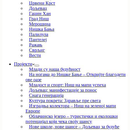
Црвени Крст
Дољевац
Гаџин Хан
Град Ниш
Мерошина
Нишка Бања
Палилула
Пантелеј
Ражањ
Сврљиг
Вести
Пројекти
Млади су наша будућност
На ногама до Нишке Бање – Откријте благодети
ове оазе
Младост и спорт: Ниш на мапи успеха
Дољевац: манифестације за понос
Снага генерација
Култура покрета: Здравље пре свега
Изградња колектора – Ниш на зеленој мапи
Европе
Облачинско језеро – туристички и еколошки
потенцијал који чека своју шансу
Нове школе, нове шансе – Дољевац за будуће