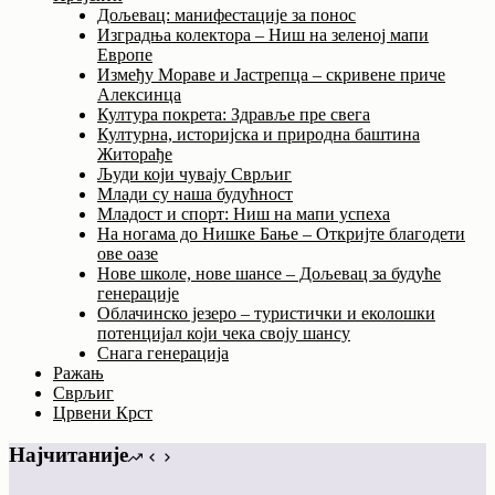
Дољевац: манифестације за понос
Изградња колектора – Ниш на зеленој мапи
Европе
Између Мораве и Јастрепца – скривене приче
Алексинца
Култура покрета: Здравље пре свега
Културна, историјска и природна баштина
Житорађе
Људи који чувају Сврљиг
Млади су наша будућност
Младост и спорт: Ниш на мапи успеха
На ногама до Нишке Бање – Откријте благодети
ове оазе
Нове школе, нове шансе – Дољевац за будуће
генерације
Облачинско језеро – туристички и еколошки
потенцијал који чека своју шансу
Снага генерација
Ражањ
Сврљиг
Црвени Крст
Најчитаније