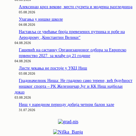
Алексинац кроз векове, место сусрета и модерна разгледница
05.08.2026
Улагања у нишке школе
04.08.2026
Наставља се увећање броја превезених путника и робе на
Аеродрому „Константин Велики“
04.08.2026
Гашевић на састанку Организационог одбора за Европско
првенство 2027. за млађе од 21 године
04.08.2026
Листе чекања не постоје у УКЦ Ниш
03.08.2026
Градоначелник Ниша: Не градимо само терене, већ будућност
нишког спорта – РК Железничар Југ и КК Ниш најбољи
доказ
03.08.2026
Ниш у наредном периоду добија четири балон хале
31.07.2026