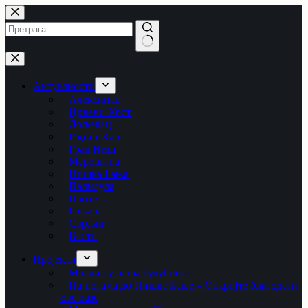
Skip
to
content
No
results
Актуелности
Алексинац
Црвени Крст
Дољевац
Гаџин Хан
Град Ниш
Мерошина
Нишка Бања
Палилула
Пантелеј
Ражањ
Сврљиг
Вести
Пројекти
Млади су наша будућност
На ногама до Нишке Бање – Откријте благодети
ове оазе