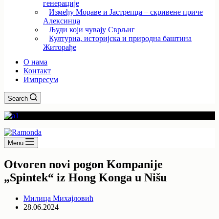
генерације
Између Мораве и Јастрепца – скривене приче
Алексинца
Људи који чувају Сврљиг
Културна, историјска и природна баштина
Житорађе
О нама
Контакт
Импресум
Search
Menu
Otvoren novi pogon Kompanije
„Spintek“ iz Hong Konga u Nišu
Милица Михајловић
28.06.2024