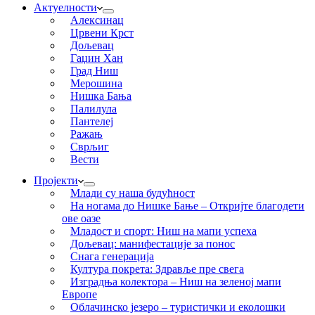
Актуелности
Алексинац
Црвени Крст
Дољевац
Гаџин Хан
Град Ниш
Мерошина
Нишка Бања
Палилула
Пантелеј
Ражањ
Сврљиг
Вести
Пројекти
Млади су наша будућност
На ногама до Нишке Бање – Откријте благодети
ове оазе
Младост и спорт: Ниш на мапи успеха
Дољевац: манифестације за понос
Снага генерација
Култура покрета: Здравље пре свега
Изградња колектора – Ниш на зеленој мапи
Европе
Облачинско језеро – туристички и еколошки