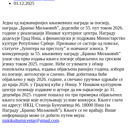
01.12.2025
Једна од најзначајнијих књижевних награда за поезију,
награда „Бранко Миљковић”, доделиће се 55. пут током 2026.
године у реализацији Нишког културног центра. Награду
додељује Град Ниш, а финансијски је подржава Министарство
културе Републике Србије. Признање се састоји од повеље,
статуете „Јупитера на престолу” и новчаног износа. У
конкуренцију за 55. књижевну награду „Бранко Миљковић”
улазе сва прва издања књига поезије објављених на српском
језику током 2025. године. Неће се узимати у обзир
поновљена издања, издања објављена ранијих година, избори
из поезије, антологије и слично. Име добитника биће
објављено у мају 2026. године, а свечано уручење одржаће се
до краја 2026. у Градској кући у Нишу. У Нишком културном
центру позивају издаваче и ауторе да им најкасније до 31.
децембра 2025. године пошаљу по три примерка објављених
књига поезије које испуњавају услове конкурса. Књиге слати
на адресу: НКЦ, Станоја Бунушевца бб, 18000 Ниш (за
Награду „Бранко Миљковић”). Књиге се не враћају. Више
информација може се добити путем мејла:
niskikulturnicentar@gmail.com
.