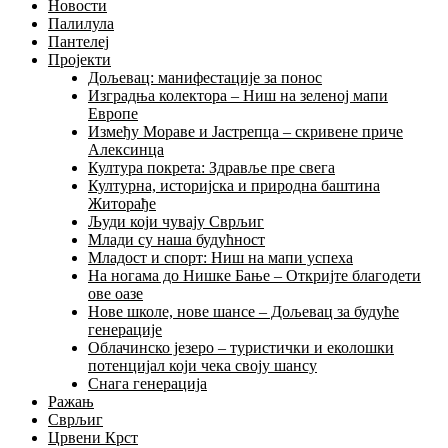
Новости
Палилула
Пантелеј
Пројекти
Дољевац: манифестације за понос
Изградња колектора – Ниш на зеленој мапи
Европе
Између Мораве и Јастрепца – скривене приче
Алексинца
Култура покрета: Здравље пре свега
Културна, историјска и природна баштина
Житорађе
Људи који чувају Сврљиг
Млади су наша будућност
Младост и спорт: Ниш на мапи успеха
На ногама до Нишке Бање – Откријте благодети
ове оазе
Нове школе, нове шансе – Дољевац за будуће
генерације
Облачинско језеро – туристички и еколошки
потенцијал који чека своју шансу
Снага генерација
Ражањ
Сврљиг
Црвени Крст