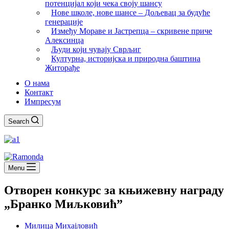
потенцијал који чека своју шансу
Нове школе, нове шансе – Дољевац за будуће
генерације
Између Мораве и Јастрепца – скривене приче
Алексинца
Људи који чувају Сврљиг
Културна, историјска и природна баштина
Житорађе
О нама
Контакт
Импресум
Search
Menu
Отворен конкурс за књижевну награду
„Бранко Миљковић”
Милица Михајловић