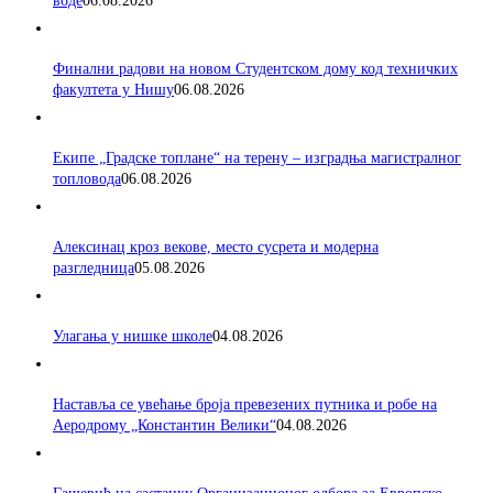
воде
06.08.2026
Финални радови на новом Студентском дому код техничких
факултета у Нишу
06.08.2026
Екипе „Градске топлане“ на терену – изградња магистралног
топловода
06.08.2026
Алексинац кроз векове, место сусрета и модерна
разгледница
05.08.2026
Улагања у нишке школе
04.08.2026
Наставља се увећање броја превезених путника и робе на
Аеродрому „Константин Велики“
04.08.2026