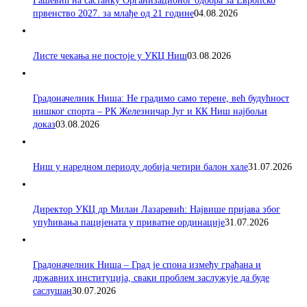
Гашевић на састанку Организационог одбора за Европско
првенство 2027. за млађе од 21 године
04.08.2026
Листе чекања не постоје у УКЦ Ниш
03.08.2026
Градоначелник Ниша: Не градимо само терене, већ будућност
нишког спорта – РК Железничар Југ и КК Ниш најбољи
доказ
03.08.2026
Ниш у наредном периоду добија четири балон хале
31.07.2026
Директор УКЦ др Милан Лазаревић: Највише пријава због
упућивања пацијената у приватне ординације
31.07.2026
Градоначелник Ниша – Град је спона између грађана и
државних институција, сваки проблем заслужује да буде
саслушан
30.07.2026