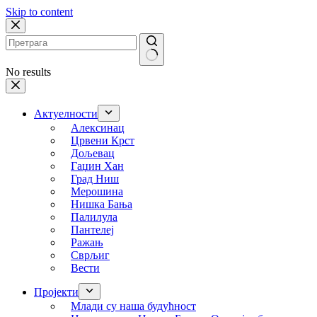
Skip to content
No results
Актуелности
Алексинац
Црвени Крст
Дољевац
Гаџин Хан
Град Ниш
Мерошина
Нишка Бања
Палилула
Пантелеј
Ражањ
Сврљиг
Вести
Пројекти
Млади су наша будућност