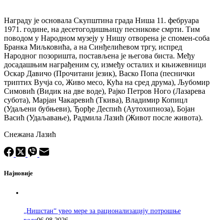
Награду је основала Скупштина града Ниша 11. фебруара
1971. године, на десетогодишњицу песникове смрти. Тим
поводом у Народном музеју у Нишу отворена је спомен-соба
Бранка Миљковића, а на Синђелићевом тргу, испред
Народног позоришта, постављена је његова биста. Међу
досадашњим награђеним су, између осталих и књижевници
Оскар Давичо (Прочитани језик), Васко Попа (песнички
триптих Вучја со, Живо месо, Кућа на сред друма), Љубомир
Симовић (Видик на две воде), Рајко Петров Ного (Лазарева
субота), Марјан Чакаревић (Ткива), Владимир Копицл
(Удаљени бубњеви), Ђорђе Деспић (Аутохипноза), Бојан
Васић (Удаљавање), Радмила Лазић (Живот после живота).
Снежана Лазић
Најновије
„Нишстан“ увео мере за рационализацију потрошње