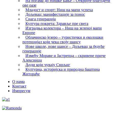
На ногама до Нишке Бање – Откријте благодети
ове оазе
Младост и спорт: Ниш на мапи успеха
Дољевац: манифестације за понос
Снага генерација
Култура покрета: Здравље пре свега
Изградња колектора – Ниш на зеленој мапи
Европе
Облачинско језеро – туристички и еколошки
потенцијал који чека своју шансу
Нове школе, нове шансе – Дољевац за будуће
генерације
Између Мораве и Јастрепца – скривене приче
Алексинца
Људи који чувају Сврљиг
Културна, историјска и природна баштина
Житорађе
О нама
Контакт
Импресум