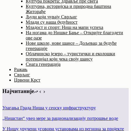
Култура покрета: Здравље пре свега
Културна, историјска и природна баштина
Житорађе
Људи који чувају Сврљиг
Млади су наша будућност
Младост и спорт: Ниш на мапи успеха
На ногама до Нишке Бање – Откријте благодети
ове оазе
Нове школе, нове шансе – Дољевац за будуће
генерације
Облачинско језеро – туристички и еколошки
потенцијал који чека своју шансу
Снага генерација
Ражањ
Сврљиг
Црвени Крст
Најчитаније
Улагања Града Ниша у сеоску инфраструктуру
„Нишстан“ увео мере за рационализацију потрошње воде
У Нишу уручени уговори установама из региона за пројекте