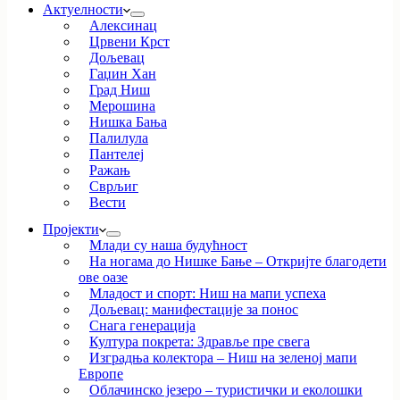
Актуелности
Алексинац
Црвени Крст
Дољевац
Гаџин Хан
Град Ниш
Мерошина
Нишка Бања
Палилула
Пантелеј
Ражањ
Сврљиг
Вести
Пројекти
Млади су наша будућност
На ногама до Нишке Бање – Откријте благодети
ове оазе
Младост и спорт: Ниш на мапи успеха
Дољевац: манифестације за понос
Снага генерација
Култура покрета: Здравље пре свега
Изградња колектора – Ниш на зеленој мапи
Европе
Облачинско језеро – туристички и еколошки