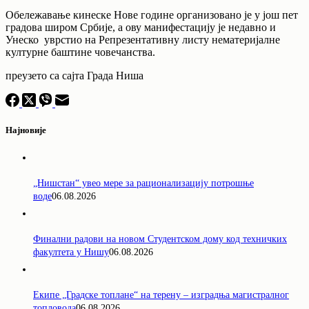
Обележавање кинеске Нове године oрганизовано је у још пет
градова широм Србије, а ову манифестацију је недавно и
Унеско уврстио на Репрезентативну листу нематеријалне
културне баштине човечанства.
преузето са сајта Града Ниша
Најновије
„Нишстан“ увео мере за рационализацију потрошње
воде
06.08.2026
Финални радови на новом Студентском дому код техничких
факултета у Нишу
06.08.2026
Екипе „Градске топлане“ на терену – изградња магистралног
топловода
06.08.2026