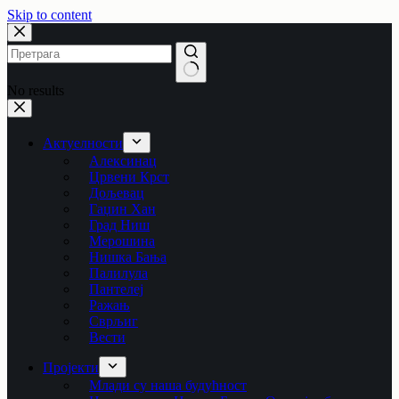
Skip to content
No results
Актуелности
Алексинац
Црвени Крст
Дољевац
Гаџин Хан
Град Ниш
Мерошина
Нишка Бања
Палилула
Пантелеј
Ражањ
Сврљиг
Вести
Пројекти
Млади су наша будућност