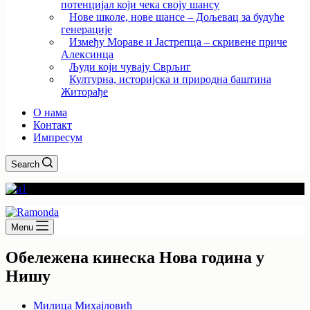
потенцијал који чека своју шансу
Нове школе, нове шансе – Дољевац за будуће
генерације
Између Мораве и Јастрепца – скривене приче
Алексинца
Људи који чувају Сврљиг
Културна, историјска и природна баштина
Житорађе
О нама
Контакт
Импресум
Search
Menu
Обележена кинеска Нова година у
Нишу
Милица Михајловић