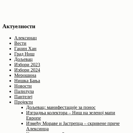
Актуелности
Алексинац
Вести
Гаџин Хан
Град Ниш
Дољевац
Избори 2023
Избори 2024
Мерошина
Нишка Бања
Новости
Палилула
Пантелеј
Пројекти
Дољевац: манифестације за понос
Изградња колектора – Ниш на зеленој мапи
Европе
Између Мораве и Јастрепца – скривене приче
Алексинца