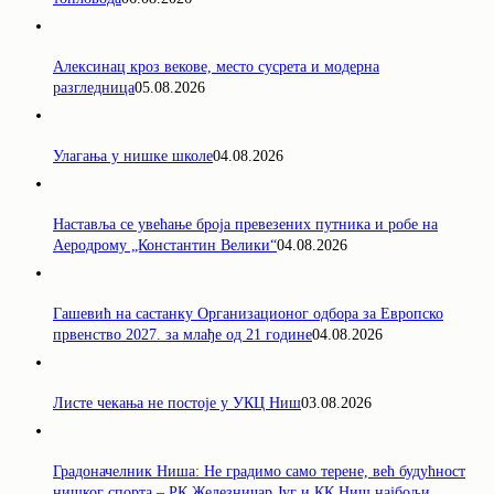
Алексинац кроз векове, место сусрета и модерна
разгледница
05.08.2026
Улагања у нишке школе
04.08.2026
Наставља се увећање броја превезених путника и робе на
Аеродрому „Константин Велики“
04.08.2026
Гашевић на састанку Организационог одбора за Европско
првенство 2027. за млађе од 21 године
04.08.2026
Листе чекања не постоје у УКЦ Ниш
03.08.2026
Градоначелник Ниша: Не градимо само терене, већ будућност
нишког спорта – РК Железничар Југ и КК Ниш најбољи