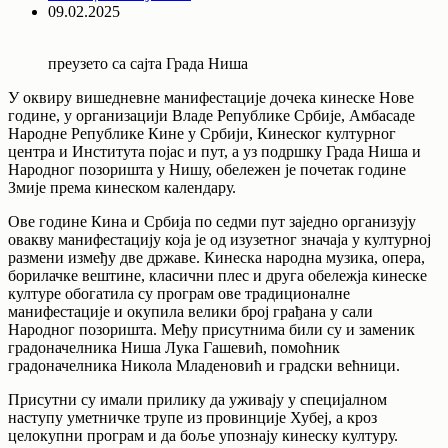
09.02.2025
преузето са сајта Града Ниша
У оквиру вишедневне манифестације дочека кинеске Нове
године, у организацији Владе Републике Србије, Амбасаде
Народне Републике Кине у Србији, Кинеског културног
центра и Института појас и пут, а уз подршку Града Ниша и
Народног позоришта у Нишу, обележен је почетак године
Змије према кинеском календару.
Ове године Кина и Србија по седми пут заједно организују
овакву манифестацију која је од изузетног значаја у културној
размени између две државе. Кинеска народна музика, опера,
борилачке вештине, класични плес и друга обележја кинеске
културе обогатила су програм ове традиционалне
манифестације и окупила велики број грађана у сали
Народног позоришта. Међу присутнима били су и заменик
градоначелника Ниша Лука Гашевић, помоћник
градоначелника Никола Младеновић и градски већници.
Присутни су имали прилику да уживају у специјалном
наступу уметничке трупе из провинције Хубеј, а кроз
целокупни програм и да боље упознају кинеску културу.