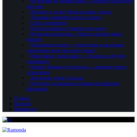
На ногама до Нишке Бање – Откријте благодети
ове оазе
Младост и спорт: Ниш на мапи успеха
Дољевац: манифестације за понос
Снага генерација
Култура покрета: Здравље пре свега
Изградња колектора – Ниш на зеленој мапи
Европе
Облачинско језеро – туристички и еколошки
потенцијал који чека своју шансу
Нове школе, нове шансе – Дољевац за будуће
генерације
Између Мораве и Јастрепца – скривене приче
Алексинца
Људи који чувају Сврљиг
Културна, историјска и природна баштина
Житорађе
О нама
Контакт
Импресум