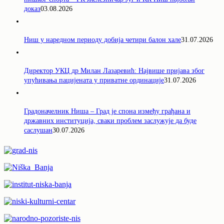
доказ
03.08.2026
Ниш у наредном периоду добија четири балон хале
31.07.2026
Директор УКЦ др Милан Лазаревић: Највише пријава због
упућивања пацијената у приватне ординације
31.07.2026
Градоначелник Ниша – Град је спона између грађана и
државних институција, сваки проблем заслужује да буде
саслушан
30.07.2026