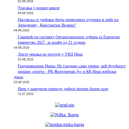
05.08.2026
Улагања у нишке школе
04.08.2026
Наставља се увећање броја превезених путника и робе на
Аеродрому „Константин Велики“
04.08.2026
Гашевић на састанку Организационог одбора за Европско
првенство 2027. за млађе од 21 године
04.08.2026
Листе чекања не постоје у УКЦ Ниш
03.08.2026
Градоначелник Ниша: Не градимо само терене, већ будућност
нишког спорта – РК Железничар Југ и КК Ниш најбољи
доказ
03.08.2026
Ниш у наредном периоду добија четири балон хале
31.07.2026