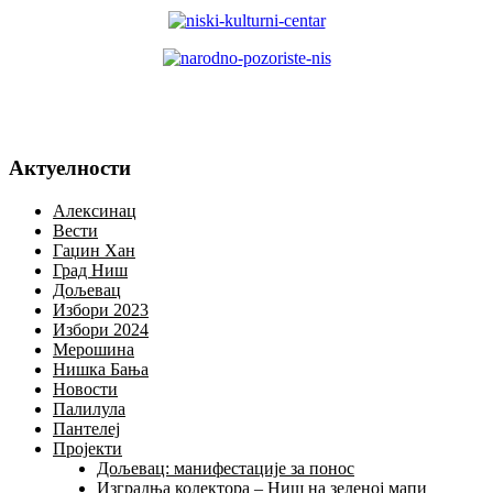
Актуелности
Алексинац
Вести
Гаџин Хан
Град Ниш
Дољевац
Избори 2023
Избори 2024
Мерошина
Нишка Бања
Новости
Палилула
Пантелеј
Пројекти
Дољевац: манифестације за понос
Изградња колектора – Ниш на зеленој мапи