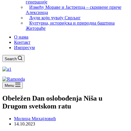
генерације
Између Мораве и Јастрепца – скривене приче
Алексинца
Људи који чувају Сврљиг
Културна, историјска и природна баштина
Житорађе
О нама
Контакт
Импресум
Search
Menu
Obeležen Dan oslobođenja Niša u
Drugom svetskom ratu
Милица Михајловић
14.10.2023