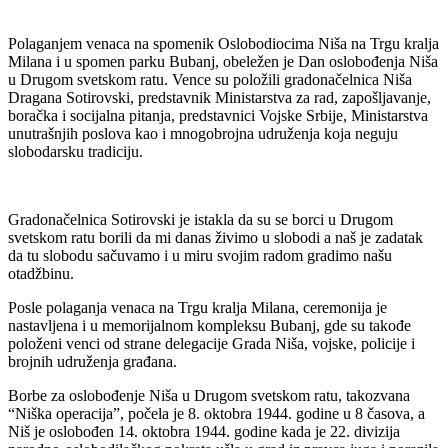
Polaganjem venaca na spomenik Oslobodiocima Niša na Trgu kralja
Milana i u spomen parku Bubanj, obeležen je Dan oslobođenja Niša
u Drugom svetskom ratu. Vence su položili gradonačelnica Niša
Dragana Sotirovski, predstavnik Ministarstva za rad, zapošljavanje,
boračka i socijalna pitanja, predstavnici Vojske Srbije, Ministarstva
unutrašnjih poslova kao i mnogobrojna udruženja koja neguju
slobodarsku tradiciju.
Gradonačelnica Sotirovski je istakla da su se borci u Drugom
svetskom ratu borili da mi danas živimo u slobodi a naš je zadatak
da tu slobodu sačuvamo i u miru svojim radom gradimo našu
otadžbinu.
Posle polaganja venaca na Trgu kralja Milana, ceremonija je
nastavljena i u memorijalnom kompleksu Bubanj, gde su takođe
položeni venci od strane delegacije Grada Niša, vojske, policije i
brojnih udruženja građana.
Borbe za oslobođenje Niša u Drugom svetskom ratu, takozvana
“Niška operacija”, počela je 8. oktobra 1944. godine u 8 časova, a
Niš je oslobođen 14. oktobra 1944. godine kada je 22. divizija