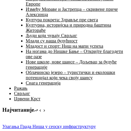
Европе
Између Мораве и Јастрепца – скривене приче
Алексинца
Култура покрета: Здравље пре свега
Културна, историјска и природна баштина
Житорађе
Људи који чувају Сврљиг
Млади су наша будућност
Младост и спорт: Ниш на мапи успеха
На ногама до Нишке Бање – Откријте благодети
ове оазе
Нове школе, нове шансе – Дољевац за будуће
генерације
Облачинско језеро – туристички и еколошки
потенцијал који чека своју шансу
Снага генерација
Ражањ
Сврљиг
Црвени Крст
Најчитаније
Улагања Града Ниша у сеоску инфраструктуру