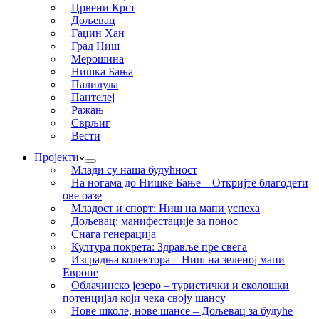
Црвени Крст
Дољевац
Гаџин Хан
Град Ниш
Мерошина
Нишка Бања
Палилула
Пантелеј
Ражањ
Сврљиг
Вести
Пројекти
Млади су наша будућност
На ногама до Нишке Бање – Откријте благодети
ове оазе
Младост и спорт: Ниш на мапи успеха
Дољевац: манифестације за понос
Снага генерација
Култура покрета: Здравље пре свега
Изградња колектора – Ниш на зеленој мапи
Европе
Облачинско језеро – туристички и еколошки
потенцијал који чека своју шансу
Нове школе, нове шансе – Дољевац за будуће