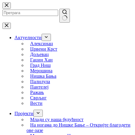
Skip
to
content
No
results
Актуелности
Алексинац
Црвени Крст
Дољевац
Гаџин Хан
Град Ниш
Мерошина
Нишка Бања
Палилула
Пантелеј
Ражањ
Сврљиг
Вести
Пројекти
Млади су наша будућност
На ногама до Нишке Бање – Откријте благодети
ове оазе