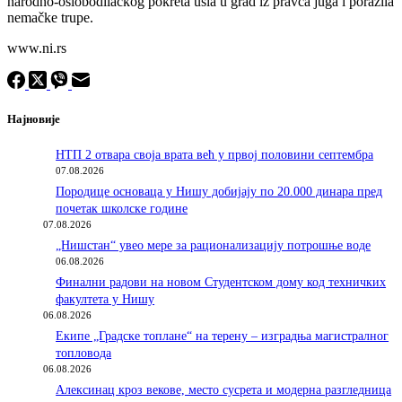
narodno-oslobodilačkog pokreta ušla u grad iz pravca juga i porazila
nemačke trupe.
www.ni.rs
Најновије
НТП 2 отвара своја врата већ у првој половини септембра
07.08.2026
Породицe основаца у Нишу добијају по 20.000 динара пред
почетак школске године
07.08.2026
„Нишстан“ увео мере за рационализацију потрошње воде
06.08.2026
Финални радови на новом Студентском дому код техничких
факултета у Нишу
06.08.2026
Екипе „Градске топлане“ на терену – изградња магистралног
топловода
06.08.2026
Алексинац кроз векове, место сусрета и модерна разгледница