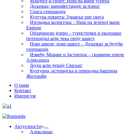
Младост и спорт: Ниш на мапи успеха
Дољевац: манифестације за понос
Снага генерација
Култура покрета: Здравље пре свега
Изградња колектора – Ниш на зеленој мапи
Европе
Облачинско језеро – туристички и еколошки
потенцијал који чека своју шансу
Нове школе, нове шансе – Дољевац за будуће
генерације
Између Мораве и Јастрепца – скривене приче
Алексинца
Људи који чувају Сврљиг
Културна, историјска и природна баштина
Житорађе
О нама
Контакт
Импресум
Актуелности
Алексинац