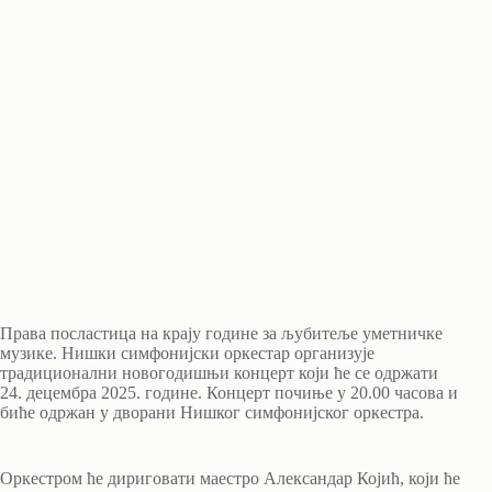
Права посластица на крају године за љубитеље уметничке
музике. Нишки симфонијски оркестар организује
традиционални новогодишњи концерт који ће се одржати
24. децембра 2025. године. Концерт почиње у 20.00 часова и
биће одржан у дворани Нишког симфонијског оркестра.
Оркестром ће дириговати маестро Александар Којић, који ће