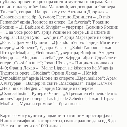
публику провести кроз празнични музички програм. Као
солисти наступиће: Јана Марковић, мецосопран и Оливера
Тичевић, сопран. На програму су: Антоњин Дворжак –
Словенска игра бр. 8, г-мол; Гаетано Доницети – „O mio
Fernando“ арија Леоноре из опере „La favorita“; Ђоакино
Росини – „Il Barbiere di Siviglia“ – увертира; Ђоакино Росини
– „Una voce poco fa“, арија Розине из опере „Il Barbiere di
Siviglia“; Шарл Гуно – „Ah je ris“ арија Маргарете из опере
„Faust“; Ђакомо Пучини – „Quando m’en vo’“ арија Мизете из
опере „La Boheme“; Едвард Елгар – „Salut d’amour“; Јохан
Штраус Млађи – „Fledermaus“, увертира; Волфанг Амадеус
Моцарт – „Ah guarda sorella“ дует Фјордилиђи и Дорабеле из
опере „Cossi fan tutte“; Јохан Штраус – Пицикато полка op.
449; Франц Лехар – „Meine Lippen sie küssen so heiß“ арија
Ђудите iz opere „Giuditta“; Франц Лехар – „Hör ich
Zymbalklänge“ арија Илоне из оперете „Zigeunerliebe“; Арам
Хачатурјан – Валцер из свите „Маскарада“; Имрe Калман –
„Heia, in der Bergen…“ арија Силвије из оперете
„Csardasfürstin“; Руперто Чапи – „Al pensar en el dueño de mis
amores“ арија из опере „Las hijas de Zebedeo“; Јохан Штраус
Млађи – „Муње и громови“ – брза полка.
Карте се могу купити у административним просторијама
Нишког симфонијског оркестра, сваког радног дана од 8 до
15 сати, по цени од 1000 динара.