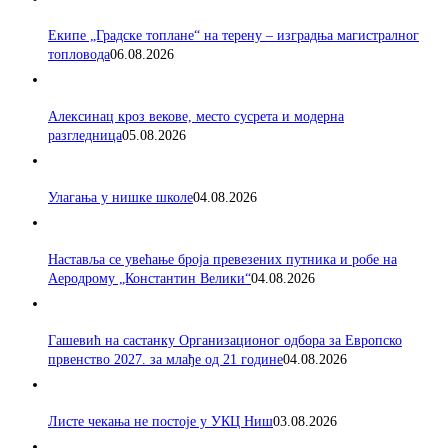
Екипе „Градске топлане“ на терену – изградња магистралног
топловода
06.08.2026
Алексинац кроз векове, место сусрета и модерна
разгледница
05.08.2026
Улагања у нишке школе
04.08.2026
Наставља се увећање броја превезених путника и робе на
Аеродрому „Константин Велики“
04.08.2026
Гашевић на састанку Организационог одбора за Европско
првенство 2027. за млађе од 21 године
04.08.2026
Листе чекања не постоје у УКЦ Ниш
03.08.2026