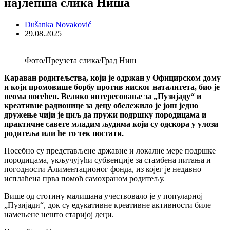
најлепша слика Ниша
Dušanka Novaković
29.08.2025
Фото/Преузета слика/Град Ниш
Караван родитељства, који је одржан у Официрском дому
и који промовише борбу против ниског наталитета, био је
веома посећен. Велико интересовање за „Пузијаду“ и
креативне радионице за децу обележило је још једно
дружење чији је циљ да пружи подршку породицама и
практичне савете младим људима који су одскора у улози
родитеља или ће то тек постати.
Посебно су представљене државне и локалне мере подршке
породицама, укључујући субвенције за стамбена питања и
погодности Алиментационог фонда, из којег је недавно
исплаћена прва помоћ самохраном родитељу.
Више од стотину малишана учествовало је у популарној
„Пузијади“, док су едукативне креативне активности биле
намењене нешто старијој деци.