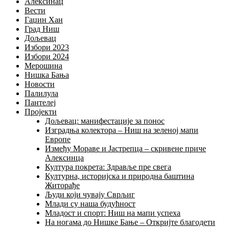
Алексинац
Вести
Гаџин Хан
Град Ниш
Дољевац
Избори 2023
Избори 2024
Мерошина
Нишка Бања
Новости
Палилула
Пантелеј
Пројекти
Дољевац: манифестације за понос
Изградња колектора – Ниш на зеленој мапи
Европе
Између Мораве и Јастрепца – скривене приче
Алексинца
Култура покрета: Здравље пре свега
Културна, историјска и природна баштина
Житорађе
Људи који чувају Сврљиг
Млади су наша будућност
Младост и спорт: Ниш на мапи успеха
На ногама до Нишке Бање – Откријте благодети