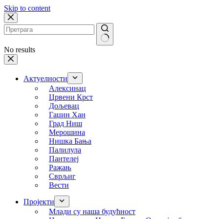
Skip to content
No results
Актуелности
Алексинац
Црвени Крст
Дољевац
Гаџин Хан
Град Ниш
Мерошина
Нишка Бања
Палилула
Пантелеј
Ражањ
Сврљиг
Вести
Пројекти
Млади су наша будућност