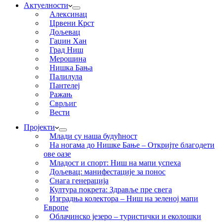
Актуелности
Алексинац
Црвени Крст
Дољевац
Гаџин Хан
Град Ниш
Мерошина
Нишка Бања
Палилула
Пантелеј
Ражањ
Сврљиг
Вести
Пројекти
Млади су наша будућност
На ногама до Нишке Бање – Откријте благодети
ове оазе
Младост и спорт: Ниш на мапи успеха
Дољевац: манифестације за понос
Снага генерација
Култура покрета: Здравље пре свега
Изградња колектора – Ниш на зеленој мапи
Европе
Облачинско језеро – туристички и еколошки