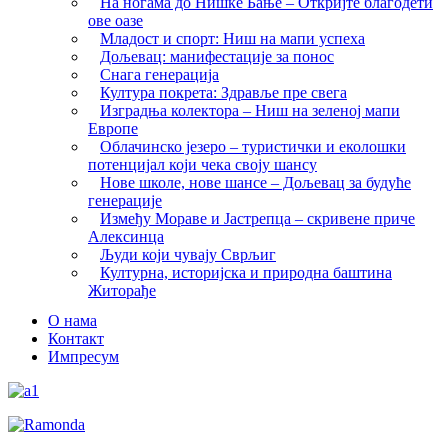
На ногама до Нишке Бање – Откријте благодети
ове оазе
Младост и спорт: Ниш на мапи успеха
Дољевац: манифестације за понос
Снага генерација
Култура покрета: Здравље пре свега
Изградња колектора – Ниш на зеленој мапи
Европе
Облачинско језеро – туристички и еколошки
потенцијал који чека своју шансу
Нове школе, нове шансе – Дољевац за будуће
генерације
Између Мораве и Јастрепца – скривене приче
Алексинца
Људи који чувају Сврљиг
Културна, историјска и природна баштина
Житорађе
О нама
Контакт
Импресум