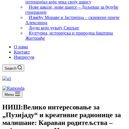
потенцијал који чека своју шансу
Нове школе, нове шансе – Дољевац за будуће
генерације
Између Мораве и Јастрепца – скривене приче
Алексинца
Људи који чувају Сврљиг
Културна, историјска и природна баштина
Житорађе
О нама
Контакт
Импресум
Search
Menu
НИШ:Велико интересовање за
„Пузијаду“ и креативне радионице за
малишане: Караван родитељства –