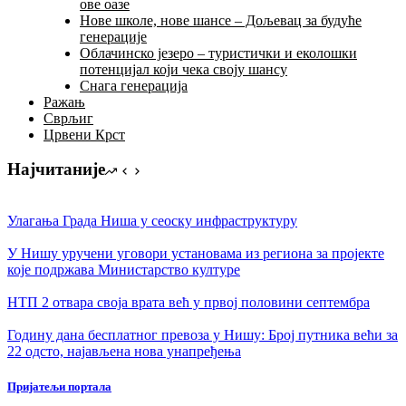
ове оазе
Нове школе, нове шансе – Дољевац за будуће
генерације
Облачинско језеро – туристички и еколошки
потенцијал који чека своју шансу
Снага генерација
Ражањ
Сврљиг
Црвени Крст
Најчитаније
Улагања Града Ниша у сеоску инфраструктуру
У Нишу уручени уговори установама из региона за пројекте
којe подржава Министарство културе
НТП 2 отвара своја врата већ у првој половини септембра
Годину дана бесплатног превоза у Нишу: Број путника већи за
22 одсто, најављена нова унапређења
Пријатељи портала