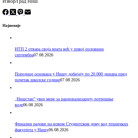
Извор/Град Ниш
Најновије
НТП 2 отвара своја врата већ у првој половини
септембра
07.08.2026
Породицe основаца у Нишу добијају по 20.000 динара пред
почетак школске године
07.08.2026
„Нишстан“ увео мере за рационализацију потрошње
воде
06.08.2026
Финални радови на новом Студентском дому код техничких
факултета у Нишу
06.08.2026