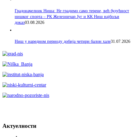
Градоначелник Ниша: Не градимо само терене, већ будућност
нишког спорта – РК Железничар Југ и КК Ниш најбољи
доказ
03.08.2026
Ниш у наредном периоду добија четири балон хале
31.07.2026
Актуелности