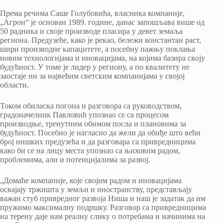
Према речима Саше Голубовића, власника компаније,
„Агрон“ је основан 1989. године, данас запошљава више од
50 радника и своје производе пласира у девет земаља
региона. Предузеће, како је рекао, бележи константан раст,
шири производне капацитете, а посебну пажњу поклања
новим технологијама и иновацијама, на којима базира своју
будућност. У томе је лидер у региону, а по квалитету не
заостаје ни за највећим светским компанијама у својој
области.
Током обиласка погона и разговора са руководством,
градоначелник Павловић упознао се са процесом
производње, тренутним обимом посла и плановима за
будућност. Посебно је нагласио да жели да обиђе што већи
број нишких предузећа и да разговара са привредницима
како би се на лицу места упознао са њиховим радом,
проблемима, али и потенцијалима за развој.
„Домаће компаније, које својим радом и иновацијама
освајају тржишта у земљи и иностранству, представљају
важан стуб привредног развоја Ниша и наш је задатак да им
пружимо максималну подршку. Разговор са привредницима
на терену даје нам реалну слику о потребама и начинима на