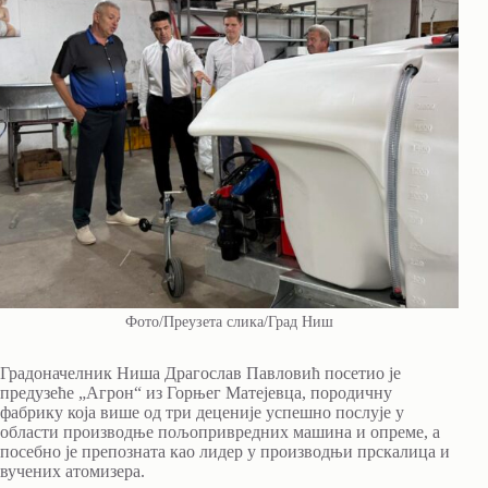
Фото/Преузета слика/Град Ниш
Градоначелник Ниша Драгослав Павловић посетио је
предузеће „Агрон“ из Горњег Матејевца, породичну
фабрику која више од три деценије успешно послује у
области производње пољопривредних машина и опреме, а
посебно је препозната као лидер у производњи прскалица и
вучених атомизера.