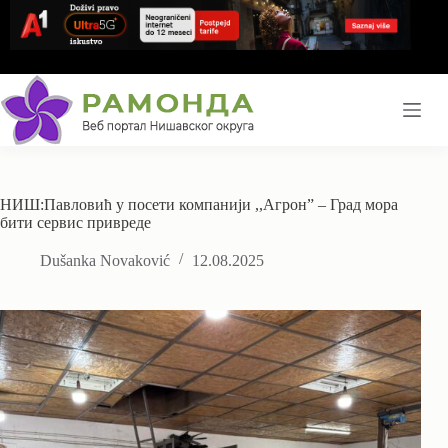
Skip
to
content
НИШ:Павловић у посети компанији ,,Агрон” – Град мора
бити сервис привреде
Dušanka Novaković
12.08.2025