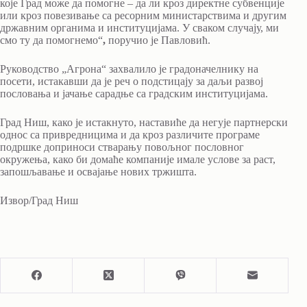
које Град може да помогне – да ли кроз директне субвенције
или кроз повезивање са ресорним министарствима и другим
државним органима и институцијама. У сваком случају, ми
смо ту да помогнемо“
,
поручио је Павловић.
Руководство „Агрона“ захвалило је градоначелнику на
посети, истакавши да је реч о подстицају за даљи развој
пословања и јачање сарадње са градским институцијама.
Град Ниш, како је истакнуто, наставиће да негује партнерски
однос са привредницима и да кроз различите програме
подршке доприноси стварању повољног пословног
окружења, како би домаће компаније имале услове за раст,
запошљавање и освајање нових тржишта.
Извор/Град Ниш