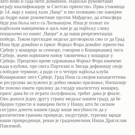
зато ћемо и сада бити домаћини. Најбољи рукометаши
играју квалификације за Светско првенство. Прва утакмица
је 14. маја у нашој хали „Чаир“ и ево позивамо све навијаче
да бодре наше рукометаше против Мађарске, да атмосфера
буде још боља него са Литванијом. Ниш је познат по
најбољим навијачима и циљ нам је да најбољу слику
пошаљемо из нашег „Чаира“ и да наша репрезентација
победи. Током претходне недеље договорили смо се да Град
Ниш буде домаћин и првог Фајнал Фора домаћег првенства
Србије у кошарци за сениоре, говорим о Кошаркашкој лиги
Србије, значи највишем нивоу такмичења у кошарци у
Србији. Прецизно време одржавања Фајнал Фора имачемо
када клубови, пре свега Партизан и Звезда дефинишу своје
слободне термине, а ради се о четири најбоља клуба
Кошаркашке лиге Србије. Град Ниш са својим капацитетима
и ресурсима заслужено је добио овакво признање, Нипшлије
ће поново имати прилику да гледају квалитетну кошарку,
првог дана ће се играти полуфинала, трећег дана је фнале.
Ово доноси једну другу страну медаље нашем граду, да ће
бројни туристи и навијачи бити у Нишу, што ће сасвим
сигурно донети нашем граду више могућности да у
различитим гранама привреде, индустрије, туризма зараде
наши привредници, рекао је градоначелник Ниша Драгослав
Павловић.