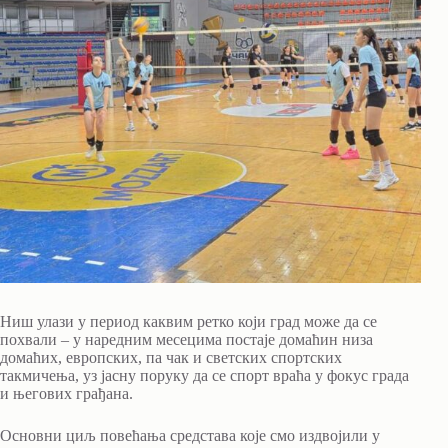
Ниш улази у период каквим ретко који град може да се
похвали – у наредним месецима постаје домаћин низа
домаћих, европских, па чак и светских спортских
такмичења, уз јасну поруку да се спорт враћа у фокус града
и његових грађана.
Основни циљ повећања средстава које смо издвојили у