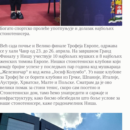
Богато спортско пролеће употпуњује и долазак најбољих
стонотенисера.
Већ сада почње и Велико финале Трофеја Европе, одржава
се у хали Чаир од 23. до 26. априла. На завршном Гранд
Финалу у Нишу учествује 10 најбољих мушких и 8 најбољих
женских тимова Европе. Нишки стонотениски клубови који
имају бројне успехе у последњих пар година код мушкараца
„Железничар“ и код жена „Јосиф Колумбо“. Уз наше клубове
за Трофеј ће се борити клубови из Грчке, Шпаније, Италије,
Аустрије, Хрватске, Малте и Пољске. Сматрам да је ово
велики помак за стони тенис, скоро сам посетио и
Стонотениски дом, тамо ћемо унапредити и саржаје и
инфраструктуру, како бисмо обезбедили што боље услове за
наше стонотенисере, каже градоначелник Ниша.