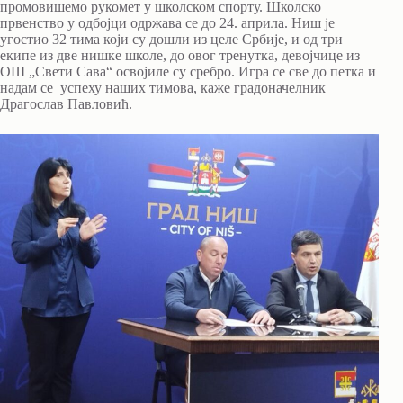
промовишемо рукомет у школском спорту. Школско
првенство у одбојци одржава се до 24. априла. Ниш је
угостио 32 тима који су дошли из целе Србије, и од три
екипе из две нишке школе, до овог тренутка, девојчице из
ОШ „Свети Сава“ освојиле су сребро. Игра се све до петка и
надам се успеху наших тимова, каже градоначелник
Драгослав Павловић.