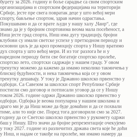
буџету за 2026. годину и боље сарадње са свим спортским
организацијама и спортским федерацијама на територији
Србије, јесте пре свега повратак деце у што већој мери
спорту, бављење спортом, здрав начин одрастања.
Покушавамо и да се врате људи у нашу халу „Чаир“, где
знамо да је у бројним спортовима веома мала посећеност, а
Ниш јесте град спорта, Ниш има дугу традицију, бројни
клубови су имали светске успехе у претходном периоду и
основни циљ је да кроз промоцију спорта у Нишу вратимо
дух спорта у што већој мери. И из тог разлога ће и у
наредном периоду бити све богатије спортско пролеће,
спортско лето, спортски садржаји у нашем граду. У овом
тренутку можемо да кажемо да имамо неколико такмичења у
блиској будућности, и нека такмичења која се у овом
тренутку дешавају. У току је Државно школско првенство у
одбојци. Са Савезом за школски спорт Републике Србије
постигли смо договор и потписали уговор да се у Нишу
током 2026. године одржи Државно школско првенство у
одбојци. Одбојка је веома популарна у нашим школама и
драго ми је да Ниш може да буде домаћин и да се похвали
тиме, али то није све. Поред тога договорили смо за 2027.
годину да се Светско школско првенство у рукомету одржи
баш у Нишу. Што значи да бројне репрезентације очекујемо
у току 2027. године из различитих држава света које ће доћи
у Ниш, и надам се такође на пролеће, ми имамо намеру да