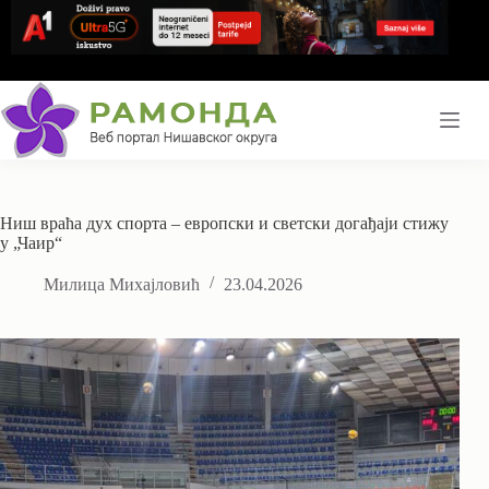
Skip
to
content
Ниш враћа дух спорта – европски и светски догађаји стижу
у „Чаир“
Милица Михајловић
23.04.2026