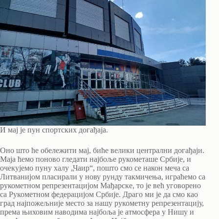
И мај је пун спортских догађаја.
Оно што ће обележити мај, биће велики централни догађаји.
Маја ћемо поново гледати најбоље рукометаше Србије, и
очекујемо пуну халу „Чаир“, пошто смо се након меча са
Литванијом пласирали у нову рунду такмичења, играћемо са
рукометном репрезентацијом Мађарске, то је већ уговорено
са Рукометном федерацијом Србије. Драго ми је да смо као
град најпожељније место за нашу рукометну репрезентацију,
према њиховим наводима најбоља је атмосфера у Нишу и