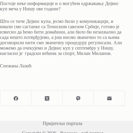
Постоје неке информације и о могућем одржавању Дејвис
куп меча у Нишу ове године?
Што се тиче Дејвис купа, јесмо били у комуникацији, и
имали смо састанке са Тениским савезом Србије, готово је
извесно да ћемо бити домаћини, али било би незахвално да
сада нешто потврђујемо, а још нисмо званично то са њима
договорили нити смо званичну процедуру регулисали. Али
можемо да очекујемо и Дејвис куп у септембру у Нишу,
нагласио је градски већник за спорт, Милан Миланов.
Снежана Лазић
Пријатељи портала